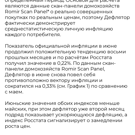
определенный период. Основой для расчета
являются данные скан-панели домохозяйств
Romir Scan Panel* о реально совершенных
покупках по реальным ценам, поэтому Дефлятор
фактически демонстрирует
среднестатистическую личную инфляцию
каждого потребителя.
Показатель официальной инфляции в июне
продолжил положительную тенденцию восьми
прошлых месяцев и по расчётам Росстата
получил значение в 0,22%. По данным скан-
панели домохозяйств Romir Scan Panel,
Дефлятор в июне снова повел себя
противоположно вектору инфляции и
сократился на 0,33% (см. График 1) по сравнению
с маем.
Июньские значения обоих индексов меньше
майских, при этом дефлятор уже второй месяц
подряд показывает ускоряющуюся дефляцию, а
индекс Росстата сигнализирует о замедлении
роста цен.