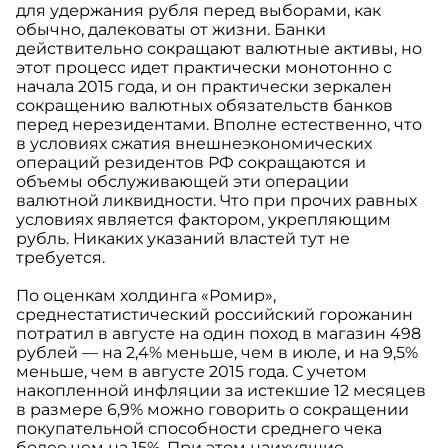
для удержания рубля перед выборами, как
обычно, далековаты от жизни. Банки
действительно сокращают валютные активы, но
этот процесс идет практически монотонно с
начала 2015 года, и он практически зеркален
сокращению валютных обязательств банков
перед нерезидентами. Вполне естественно, что
в условиях сжатия внешнеэкономических
операций резидентов РФ сокращаются и
объемы обслуживающей эти операции
валютной ликвидности. Что при прочих равных
условиях является фактором, укрепляющим
рубль. Никаких указаний властей тут не
требуется.
По оценкам холдинга «Ромир»,
среднестатистический российский горожанин
потратил в августе на один поход в магазин 498
рублей — на 2,4% меньше, чем в июле, и на 9,5%
меньше, чем в августе 2015 года. С учетом
накопленной инфляции за истекшие 12 месяцев
в размере 6,9% можно говорить о сокращении
покупательной способности среднего чека
более чем на 15%. При этом наихудшие