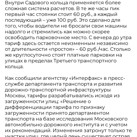
Внутри Садового кольца применяется более
сложная система расчетов. В те же часы пик
первый час стоянки стоит 60 руб., а каждый
последующий – уже 100 руб. Это сделано для
того, чтобы водители не бросали свои машины
надолго и стремились как можно скорее
освободить парковочное место. С вечера до утра
тариф здесь остается неизменным независимо
от длительности «простоя» – 60 руб./час. Столько
же круглосуточно стоят платные парковки на
улицах в пределах Третьего транспортного
кольца.
Как сообщили агентству «Интерфакс» в пресс-
службе департамента транспорта и развития
дорожно-транспортной инфраструктуры
Москвы, тарифы разрабатывались исходя из
загруженности улиц: «Решение о
дифференциации тарифа по признаку
загруженности принято департаментом
транспорта на базе исследования Московского
автомобильно-дорожного института и с учетом
их рекомендаций. Изменения затронут только те
участки улиц, где целый день существует острая