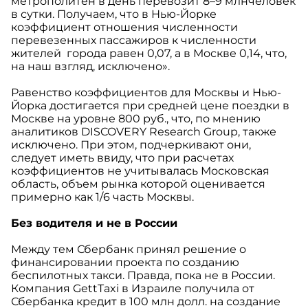
метрополитен в день перевозит 8–9 млнчеловек
в сутки. Получаем, что в Нью-Йорке
коэффициент отношения численности
перевезенных пассажиров к численности
жителей города равен 0,07, а в Москве 0,14, что,
на наш взгляд, исключено».
Равенство коэффициентов для Москвы и Нью-
Йорка достигается при средней цене поездки в
Москве на уровне 800 руб., что, по мнению
аналитиков DISCOVERY Research Group, также
исключено. При этом, подчеркивают они,
следует иметь ввиду, что при расчетах
коэффициентов не учитывалась Московская
область, объем рынка которой оценивается
примерно как 1/6 часть Москвы.
Без водителя и не в России
Между тем Сбербанк принял решение о
финансировании проекта по созданию
беспилотных такси. Правда, пока не в России.
Компания GettTaxi в Израиле получила от
Сбербанка кредит в 100 млн долл. на создание