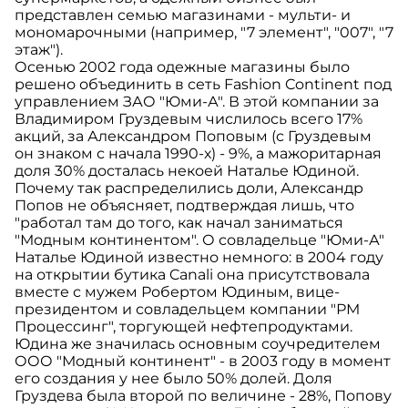
представлен семью магазинами - мульти- и
мономарочными (например, "7 элемент", "007", "7
этаж").
Осенью 2002 года одежные магазины было
решено объединить в сеть Fashion Continent под
управлением ЗАО "Юми-А". В этой компании за
Владимиром Груздевым числилось всего 17%
акций, за Александром Поповым (с Груздевым
он знаком с начала 1990-х) - 9%, а мажоритарная
доля 30% досталась некоей Наталье Юдиной.
Почему так распределились доли, Александр
Попов не объясняет, подтверждая лишь, что
"работал там до того, как начал заниматься
"Модным континентом". О совладельце "Юми-А"
Наталье Юдиной известно немного: в 2004 году
на открытии бутика Canali она присутствовала
вместе с мужем Робертом Юдиным, вице-
президентом и совладельцем компании "РМ
Процессинг", торгующей нефтепродуктами.
Юдина же значилась основным соучредителем
ООО "Модный континент" - в 2003 году в момент
его создания у нее было 50% долей. Доля
Груздева была второй по величине - 28%, Попову