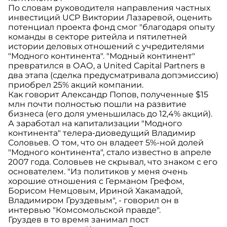
По словам руководителя направления частных
инвестиций UCP Виктории Лазаревой, оценить
потенциал проекта фонд смог "благодаря опыту
команды в секторе ритейла и пятилетней
истории деловых отношений с учредителями
"Модного континента". "Модный континент"
превратился в ОАО, a United Capital Partners в
два этапа (сделка предусматривала допэмиссию)
приобрел 25% акций компании.
Как говорит Александр Попов, полученные $15
млн почти полностью пошли на развитие
бизнеса (его доля уменьшилась до 12,4% акций).
А заработал на капитализации "Модного
континента" телера-диоведущий Владимир
Соловьев. О том, что он владеет 5%-ной долей
"Модного континента", стало известно в апреле
2007 года. Соловьев не скрывал, что знаком с его
основателем. "Из политиков у меня очень
хорошие отношения с Германом Грефом,
Борисом Немцовым, Ириной Хакамадой,
Владимиром Груздевым", - говорил он в
интервью "Комсомольской правде".
Груздев в то время занимал пост