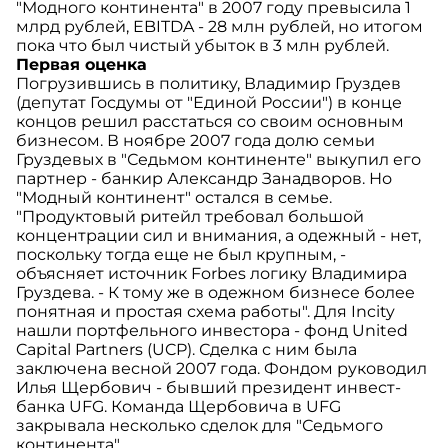
"Модного континента" в 2007 году превысила 1
млрд рублей, EBITDA - 28 млн рублей, но итогом
пока что был чистый убыток в 3 млн рублей.
Первая оценка
Погрузившись в политику, Владимир Груздев
(депутат Госдумы от "Единой России") в конце
концов решил расстаться со своим основным
бизнесом. В ноябре 2007 года долю семьи
Груздевых в "Седьмом континенте" выкупил его
партнер - банкир Александр Занадворов. Но
"Модный континент" остался в семье.
"Продуктовый ритейл требовал большой
концентрации сил и внимания, а одежный - нет,
поскольку тогда еще не был крупным, -
объясняет источник Forbes логику Владимира
Груздева. - К тому же в одежном бизнесе более
понятная и простая схема работы". Для Incity
нашли портфельного инвестора - фонд United
Capital Partners (UCP). Сделка с ним была
заключена весной 2007 года. Фондом руководил
Илья Щербович - бывший президент инвест-
банка UFG. Команда Щербовича в UFG
закрывала несколько сделок для "Седьмого
континента".