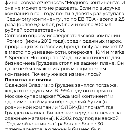
финансовую отчетность "Модного континента". И
она не может его не радовать. Если по выручке
компания в гон году почти в девять раз уступала
"Седьмому континенту", то по EBITDA - всего в 2,5
раза (более 6,2 млрд рублей и около 500 млн
рублей соответственно).
Согласно опросу исследовательской компании
"Ромир" (июнь 2012 года), среди одежных марок,
продающихся в России, бренд Incity занимает 12-
е место по узнаваемости, опережая Н&М и Marks
& Spencer. Но когда-то "Модный континент" для
бизнесмена Груздева стоял на заднем плане. Он
даже не был мажоритарным акционером
компании. Почему же все изменилось?
Попытка не пытка
Одеждой Владимир Груздев занялся тогда же,
когда и продуктами. В 1994 году он открыл в
Москве супермаркет "Седьмой континент" и
одноименный мультибрендовый бутик (в
розничной компании "ОЛБИ-Дипломат", где
Груздев начинал бизнес-карьеру, он отвечал за
одежные магазины). К 2002 году под вывеской
"Седьмой континент" работало более 30
супермаркетов, а одежный бизнес был