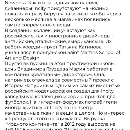
Newness. Как и в западных компаниях,
дизайнеры Incity присутствуют на модных
показах и сразу берутся за эскизы, чтобы через
несколько месяцев в магазинах появились
самые современные вещи.
В создании коллекций участвуют как
российские, так и иностранные дизайнеры -
английские, итальянские, американские. Их
работу координирует Татьяна Катинова,
учившаяся в лондонской Saint Martins School of
Art and Design.
Другая выпускница этой престижной школы,
дочь Владимира Груздева Мария работает в
компании креативным директором. Она,
например, отвечала за совместный проект с
Игорем Чапуриным, одним из самых именитых
российских модельеров: он создал для Incity
капсульную коллекцию и серию принтов для
футболок. На интернет-форумах потребители
иногда критикуют Incity за не всегда
качественные ткани и вещи в целом. Но интерес
к бренду от этого не снижается. Выручка
"Модного континента" в 2012 году выросла на
33%,Д0 8,5 млрд рублей. "Доля в деньгах Incity на