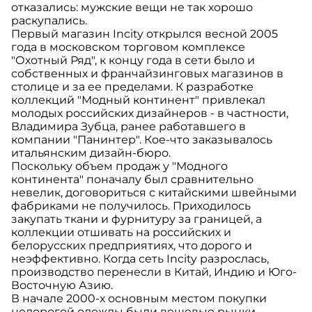
отказались: мужские вещи не так хорошо
раскупались.
Первый магазин Incity открылся весной 2005
года в московском торговом комплексе
"Охотный Ряд", к концу года в сети было и
собственных и франчайзинговых магазинов в
столице и за ее пределами. К разработке
коллекций "Модный континент" привлекал
молодых российских дизайнеров - в частности,
Владимира Зубца, ранее работавшего в
компании "Панинтер". Кое-что заказывалось
итальянским дизайн-бюро.
Поскольку объем продаж у "Модного
континента" поначалу был сравнительно
невелик, договориться с китайскими швейными
фабриками не получилось. Приходилось
закупать ткани и фурнитуру за границей, а
коллекции отшивать на российских и
белорусских предприятиях, что дорого и
неэффективно. Когда сеть Incity разрослась,
производство перенесли в Китай, Индию и Юго-
Восточную Азию.
В начале 2000-х основным местом покупки
недорогой одежды были вещевые рынки.