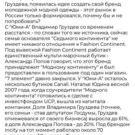
Груздева, появилась идея создать свой бренд
молодежной модной одежды - этот рынок в
России только формировался, почему бы и не
попробовать?
С "Юми-А" Владимир Груздев со временем
расстался - по словам того же источника, сейчас
семья основателя "Седьмого континента" не
имеет никакого отношения к Fashion Continent.
Под вывеской Fashion Continent работает
единственный мульти-марочный бутик -
Александр Попов говорит, что этот бренд
принадлежит "Модному континенту" и был
предоставлен в пользование под один магазин.
"7 элемент" давно закрылся. У "Юми-А" осталось
несколько бутиков Canali. Наталья Юдина весной
2007 года, когда соучредители "Модного
континента" готовились к сделке с
инвестфондом UCP, вышла из капитала
компании. Доля Владимира Груздева (точнее,
его семьи - став депутатом Госдумы, Груздев
отмежевался от своего бизнеса) выросла до 61%,
а доля Александра Попова - до 20%. Под брендом
Incity на тот момент работало около 70