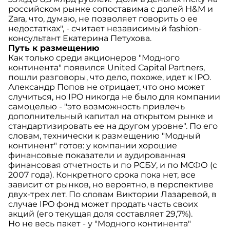
российском рынке сопоставима с долей Н&М и
Zara, что, думаю, не позволяет говорить о ее
недостатках", - считает независимый fashion-
консультант Екатерина Петухова.
Путь к размещению
Как только среди акционеров "Модного
континента" появился United Capital Partners,
пошли разговоры, что дело, похоже, идет к IPO.
Александр Попов не отрицает, что оно может
случиться, но IPO никогда не было для компании
самоцелью - "это возможность привлечь
дополнительный капитал на открытом рынке и
стандартизировать ее на другом уровне". По его
словам, технически к размещению "Модный
континент" готов: у компании хорошие
финансовые показатели и аудированная
финансовая отчетность и по РСБУ, и по МСФО (с
2007 года). Конкретного срока пока нет, все
зависит от рынков, но вероятно, в перспективе
двух-трех лет. По словам Виктории Лазаревой, в
случае IPO фонд может продать часть своих
акций (его текущая доля составляет 29,7%).
Но не весь пакет - у "Модного континента"