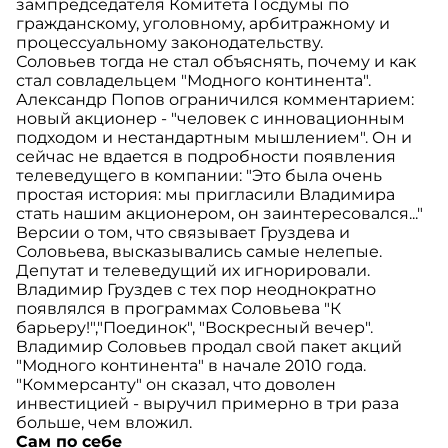
зампредседателя Комитета Госдумы по
гражданскому, уголовному, арбитражному и
процессуальному законодательству.
Соловьев тогда не стал объяснять, почему и как
стал совладельцем "Модного континента".
Александр Попов ограничился комментарием:
новый акционер - "человек с инновационным
подходом и нестандартным мышлением". Он и
сейчас не вдается в подробности появления
телеведущего в компании: "Это была очень
простая история: мы пригласили Владимира
стать нашим акционером, он заинтересовался..."
Версии о том, что связывает Груздева и
Соловьева, высказывались самые нелепые.
Депутат и телеведущий их игнорировали.
Владимир Груздев с тех пор неоднократно
появлялся в программах Соловьева "К
барьеру!","Поединок", "Воскресный вечер".
Владимир Соловьев продал свой пакет акций
"Модного континента" в начале 2010 года.
"Коммерсанту" он сказал, что доволен
инвестицией - выручил примерно в три раза
больше, чем вложил.
Сам по себе