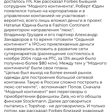
досталось п%. Как рассказал Forbes бывший
сотрудник "Модного континента", Роберт Юдин
появлялся только на корпоративах и в
управлении компанией не участвовал -
вероятно, всего лишь вложил деньги в проект.
Наталья Юдина была в Fashion Continent
директором направления "люкс".
Владимир Груздев и его партнер Александр
Занадворов в то время готовили "Седьмой
континент" к 1РО,но привлекаемые деньги
намеревались вложить в развитие сети
супермаркетов (размещение состоялось в
ноябре 2004 года на РТС, за 13% акций было
получено более $80 млн). Между тем у "Модного
континента" были свои планы.
"Целью был выход на более емкий рынок
одежды для построения большой сетевой
компании. Такую в России сложно построить в
люкс-сегменте", - вспоминает Попов. Сначала
"Модный континент" вел переговоры о
приобретении франшизы Zara, но его обошла
финская Stockmann. Далее договориться
пытались с Topshop - не договорились. И только
потом, как рассказал Forbes близкий знакомый