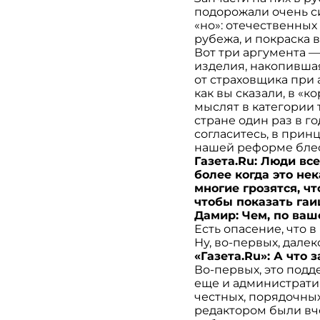
подорожали очень си
«но»: отечественных
рубежа, и покраска 
Вот три аргумента —
изделия, накопившая
от страховщика при 
как вы сказали, в «
мыслят в категории т
стране один раз в го
согласитесь, в прин
нашей реформе блес
Газета.Ru: Люди вс
более когда это не
многие грозятся, ч
чтобы показать гаи
Дамир: Чем, по ва
Есть опасение, что в
Ну, во-первых, дале
«Газета.Ru»: А что
Во-первых, это подде
еще и администрати
честных, порядочных
редактором были вч