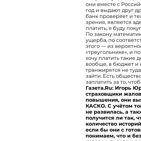
они вместе с Росси
год и выдают друг 
банк проверяет и тех
зрения, является ад
платить, я буду поку
По закону математик
ущерба, по соответс
этого — из вероятн
«треугольнике», и по
хочу платить такие д
вообще, в бюджет и 
транжирятся не туда
зайти. Есть обществ
заплатить за то, что
Газета.Ru: Игорь Ю
страховщики жалова
повышения, они вы
КАСКО. С учётом то
не развилась, а та
получится ли так, 
количество историй
если бы они с готов
понимаем, что и бе