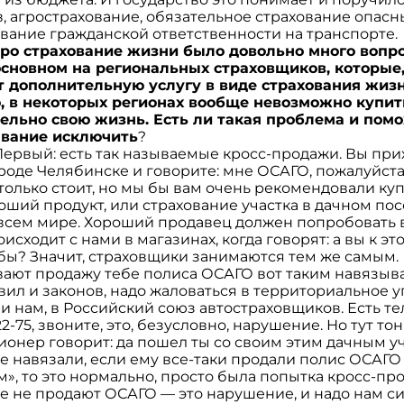
, агрострахование, обязательное страхование опасн
ование гражданской ответственности на транспорте.
 про страхование жизни было довольно много вопро
сновном на региональных страховщиков, которые
т дополнительную услугу в виде страхования жизн
ю, в некоторых регионах вообще невозможно купит
ельно свою жизнь. Есть ли такая проблема и помо
ывание исключить
?
Первый: есть так называемые кросс-продажи. Вы при
роде Челябинске и говорите: мне ОСАГО, пожалуйста.
столько стоит, но мы бы вам очень рекомендовали ку
роший продукт, или страхование участка в дачном по
всем мире. Хороший продавец должен попробовать 
оисходит с нами в магазинах, когда говорят: а вы к 
 бы? Значит, страховщики занимаются тем же самым.
вают продажу тебе полиса ОСАГО вот таким навязыва
ил и законов, надо жаловаться в территориальное 
и нам, в Российский союз автостраховщиков. Есть т
-75, звоните, это, безусловно, нарушение. Но тут тон
онер говорит: да пошел ты со своим этим дачным у
не навязали, если ему все-таки продали полис ОСАГО
м», то это нормально, просто была попытка кросс-пр
е не продают ОСАГО — это нарушение, и надо нам си