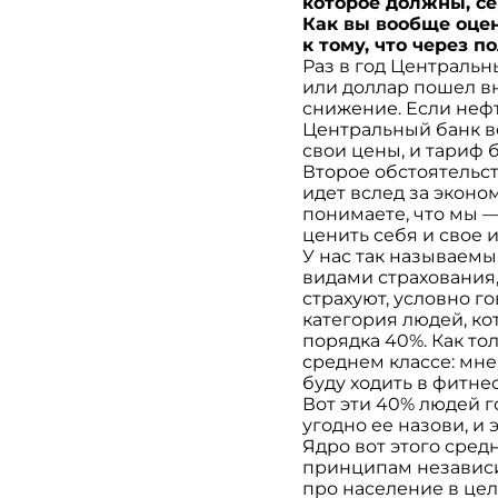
которое должны, с
Как вы вообще оце
к тому, что через 
Раз в год Центральн
или доллар пошел вн
снижение. Если нефть
Центральный банк во
свои цены, и тариф 
Второе обстоятельст
идет вслед за эконо
понимаете, что мы —
ценить себя и свое 
У нас так называемы
видами страхования
страхуют, условно го
категория людей, кот
порядка 40%. Как то
среднем классе: мне 
буду ходить в фитнес
Вот эти 40% людей го
угодно ее назови, и 
Ядро вот этого сред
принципам независим
про население в цел