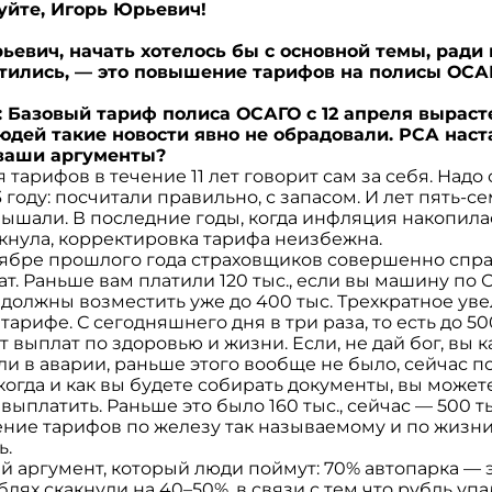
вуйте, Игорь Юрьевич!
рьевич, начать хотелось бы с основной темы, ради
етились, — это повышение тарифов на полисы ОСА
 Базовый тариф полиса ОСАГО с 12 апреля вырасте
юдей такие новости явно не обрадовали. РСА наст
 ваши аргументы?
тарифов в течение 11 лет говорит сам за себя. Надо 
3 году: посчитали правильно, с запасом. И лет пять-с
ышали. В последние годы, когда инфляция накопилас
кнула, корректировка тарифа неизбежна.
ктябре прошлого года страховщиков совершенно спр
т. Раньше вам платили 120 тыс., если вы машину по 
 должны возместить уже до 400 тыс. Трехкратное ув
тарифе. С сегодняшнего дня в три раза, то есть до 500
 выплат по здоровью и жизни. Если, не дай бог, вы 
ли в аварии, раньше этого вообще не было, сейчас по
когда и как вы будете собирать документы, вы можете
выплатить. Раньше это было 160 тыс., сейчас — 500 т
ние тарифов по железу так называемому и по жизни
ь.
 аргумент, который люди поймут: 70% автопарка — 
блях скакнули на 40–50%, в связи с тем что рубль уп