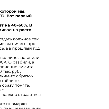
 которой мы,
ГО. Вот первый
т на 40–60%. В
аивал на росте
отдать должное тем,
емь вы ничего про
ь, а в прошлый год
аведливо заставили
ОСАГО разбили, а
еличение лимита
 тыс. руб.,
каким-то образом
 таблице,
 сразу понять,
ыс.
 должно отразиться
это иномарки.
ал, да и сами машины