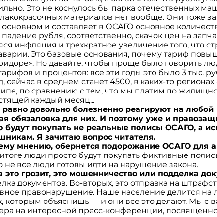
льно. Это не коснулось бы парка отечественных маш
 лакокрасочных материалов нет вообще. Они тоже за
в основном и составляет в ОСАГО основное количест
 падение рубля, соответственно, скачок цен на запч
ся инфляция и трехкратное увеличение того, что ст
аварии. Это базовые основания, почему тариф повыш
коридоре». Но давайте, чтобы проще было говорить лю
арифов и процентов: все эти годы это было 3 тыс. ру
д, сейчас в среднем станет 4500, в каких-то регионах
ципе, по сравнению с тем, что мы платим по жилищ
тящей каждый месяц...
е равно довольно болезненно реагируют на любой 
кая обязаловка для них. И поэтому уже и правозащ
то будут покупать не реальные полисы ОСАГО, а и
шникам. Я зачитаю вопрос читателя.
шему мнению, обернется подорожание ОСАГО для 
 итоге люди просто будут покупать фиктивные полисы з
ко не все люди готовы идти на нарушение закона.
 за это грозит, это мошенничество или подделка до
лка документов. Во-вторых, это отправка на штрафсто
вное правонарушение. Наше население делится на 
, которым объяснишь — и они все это делают. Мы с
ера на интересной пресс-конференции, посвященно