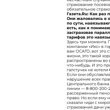
страхование посевов
обязательное страх
Газета.Ru: Как раз
Они жаловались в о
по сути, навязываю
есть, как я понима
застраховав паралл
тарифов это навяз
Здесь три момента. 
компании «Икс» в го
вам ОСАГО, вот это 
жизни, это такой хо
распространены во 
что-нибудь. И это пр
галстучек не хотели
Если они обуславли
нарушение всех прав
Центрального банка 
линии — 8-800-200-22
рассерженный пенси
право. Но если ему 
сказали «иди с миро
страхования дачи уж