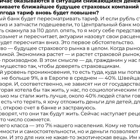
ейчас оказываются в ситуации снижающихся дене
ниваете ближайшее будущее страховых компаний 
полгода тариф вновь будет повышен?
ый банк будет пересматривать тариф. И если рубль 
из и запчасти подешевели, то Центральный банк мо
 скакнула за 110 долл. опять, то я могу себе представ
зьмет и пересчитает, актуарии назовут свои расцен
будет пересчитан вниз. Это первое обстоятельство.
во — будущее страхового рынка в целом. Когда рыно
микой. Экономика растет — и растет страховой рынок
 производное. В этом смысле — да, гражданин у нас 
имущество так, чтобы доверять страховщикам.
й уровень проникновения, то есть туда, куда мы по
, не больше 9%, а в Европе в среднем — 40%. Швейц
воря. И, соответственно, не зависят ни от государства,
орая хотела бы так жить, у нас, по социологическим
лько мы стали жить лучше, около 40% людей стали гов
есть что терять, я хочу отложить деньги для детей, дл
, открою счет в банке и застрахуюсь.
ворят, что они так будут жить. Сейчас наступает реце
это число сожмется.
него класса — это 7% нашего населения. Кому не тол
ости и самостоятельности, но и деньги позволяют э
ом. И это для них не какая-то экзотическая вещь. Им