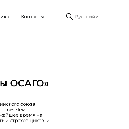
тика
Контакты
Русский
ны ОСАГО»
сийского союза
енсом. Чем
ижайшее время на
ь и страховщиков, и