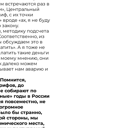
м встречаются раз в
и», Центральный
иф, с их точки
вроде «ах, я не буду
о закону.
, методику подсчета
Соответственно, из
 обсуждаем это в
атить». А я тоже не
платить такие деньги
о моему мнению, они
ак далеко можем
сывает нам аварию и
 Помнится,
рифов, до
е собирают по
чные» годы в России
я повсеместно, не
 огромное
было бы странно,
гой стороны, мы
омического места,