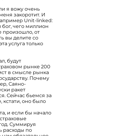
ли я вожу очень
меня закоротит. И
пример Unit-linked:
й бог, чего миллион
е произошло, от
ть вы делите со
эта услуга только
л, будут
страховом рынке 200
ист в смысле рынка
государству. Почему
ер, Саяно-
уски ракет
ся. Сейчас бьемся за
 кстати, оно было
а, и если бы начало
 страховые
 год. Суммируя
ь расходы по
о нам обязательное