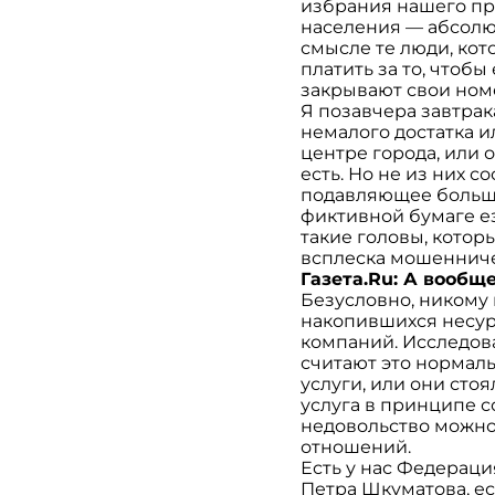
избрания нашего пр
населения — абсолют
смысле те люди, кот
платить за то, чтобы
закрывают свои ном
Я позавчера завтрак
немалого достатка и
центре города, или 
есть. Но не из них 
подавляющее большин
фиктивной бумаге езд
такие головы, которы
всплеска мошеннич
Газета.Ru: А вообщ
Безусловно, никому 
накопившихся несур
компаний. Исследов
считают это нормаль
услуги, или они сто
услуга в принципе со
недовольство можно 
отношений.
Есть у нас Федераци
Петра Шкуматова, ес