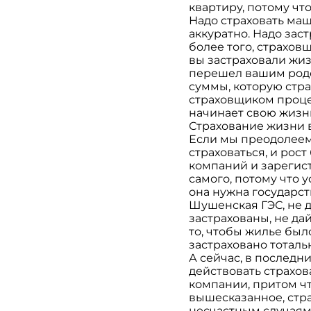
квартиру, потому что
Надо страховать маши
аккуратно. Надо заст
более того, страхов
вы застраховали жизн
перешел вашим родст
суммы, которую страх
страховщиком процент
начинает свою жизн
Страхование жизни в
Если мы преодолеем э
страховаться, и рос
компаний и зарегист
самого, потому что 
она нужна государст
Шушенская ГЭС, не д
застрахованы, не да
то, чтобы жилье был
застраховано тоталь
А сейчас, в последн
действовать страхов
компании, притом чт
вышесказанное, стра
несчастным случаям 