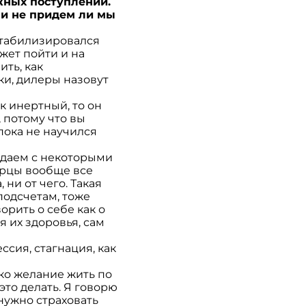
жных поступлений.
и не придем ли мы
стабилизировался
жет пойти и на
ить, как
ки, дилеры назовут
к инертный, то он
, потому что вы
пока не научился
падаем с некоторыми
арцы вообще все
 ни от чего. Такая
 подсчетам, тоже
орить о себе как о
я их здоровья, сам
ссия, стагнация, как
ько желание жить по
то делать. Я говорю
 нужно страховать