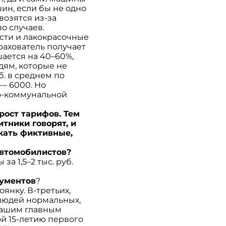
ин, если бы не одно
возятся из-за
во случаев.
асти и лакокрасочные
рахователь получает
ается на 40–60%,
дям, которые не
б. в среднем по
 — 6000. Но
но-коммунальной
рост тарифов. Тем
итники говорят, и
скать фиктивные,
автомобилистов?
а 1,5–2 тыс. руб.
кументов
?
янку. В-третьих,
людей нормальных,
 вашим главным
й 15-летию первого