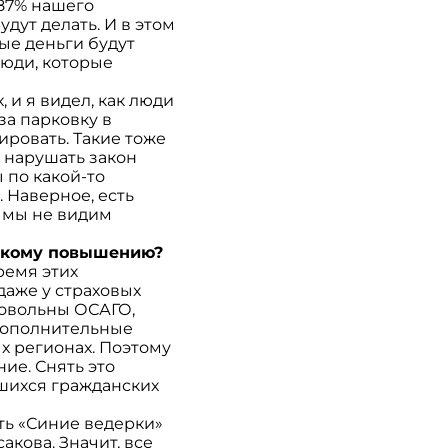
–87% нашего
дут делать. И в этом
ые деньги будут
люди, которые
 и я видел, как люди
за парковку в
ировать. Такие тоже
и нарушать закон
 по какой-то
. Наверное, есть
, мы не видим
 такому повышению?
ремя этих
даже у страховых
довольны ОСАГО,
 дополнительные
ых регионах. Поэтому
ние. Снять это
вшихся гражданских
ть «Синие ведерки»
кова. Значит, все