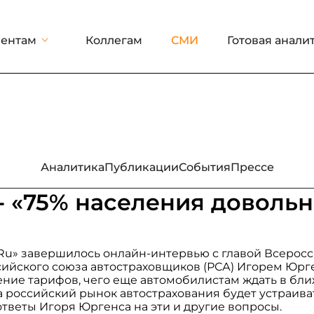
ентам
Коллегам
СМИ
Готовая анали
Аналитика
Публикации
События
Прессе
 - «75% населения доволь
.Ru» завершилось онлайн-интервью с главой Всерос
сийского союза автостраховщиков (РСА) Игорем Юрг
ние тарифов, чего еще автомобилистам ждать в бл
 российский рынок автострахования будет устраиват
ответы Игоря Юргенса на эти и другие вопросы.