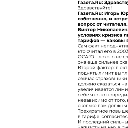
Газета.Ru: Здравст
Здравствуйте!
Газета.Ru: Игорь Ю
собственно, и встр
вопрос от читателя.
Виктор Николаевич:
условиях кризиса л
тарифов — каковы
Сам факт неподнятия 
кто считал его в 200
ОСАГО плохого не сл
она еще сильнее ска
Второй фактор: в о
поднять лимит выпла
сейчас страховщики
должно сказаться на 
увеличивается лимит
себе что-то повреди
независимо от того, 
сколько вам должны 
Трехкратное повыше
в тарифе, согласитес
И последний сильный
Запчасти на них в ру