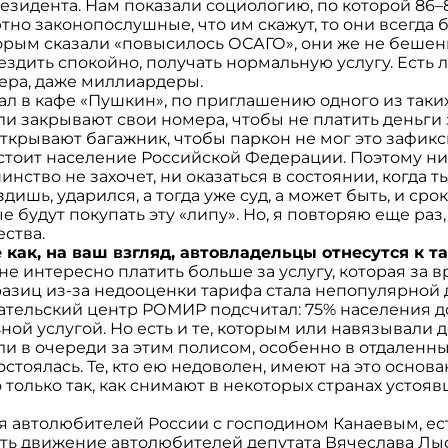
езидента. Нам показали социологию, по которой 86
но законопослушные, что им скажут, то они всегда бу
орым сказали «повысилось ОСАГО», они же не бешен
 ездить спокойно, получать нормальную услугу. Есть 
ера, даже миллиардеры.
ал в кафе «Пушкин», по приглашению одного из таких,
ли закрывают свои номера, чтобы не платить деньги 
открывают багажник, чтобы паркон не мог это зафикс
состоит население Российской Федерации. Поэтому н
ство не захочет, ни оказаться в состоянии, когда ты
ишь, ударился, а тогда уже суд, а может быть, и срок
е будут покупать эту «липу». Но, я повторяю еще раз
ества.
е как, на ваш взгляд, автовладельцы отнесутся к
не интересно платить больше за услугу, которая за в
азиц из-за недооценки тарифа стала непопулярной 
ательский центр РОМИР подсчитал: 75% населения 
ной услугой. Но есть и те, которым или навязывали
яли в очереди за этим полисом, особенно в отдаленн
стоялась. Те, кто ею недоволен, имеют на это основа
только так, как снимают в некоторых странах устоя
я автолюбителей России с господином Канаевым, ес
ть движение автолюбителей депутата Вячеслава Лыса