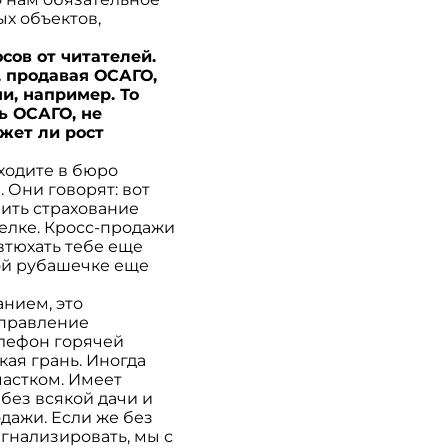
ых объектов,
сов от читателей.
, продавая ОСАГО,
и, например. То
ь ОСАГО, не
жет ли рост
ходите в бюро
 Они говорят: вот
пить страхование
селке. Кросс-продажи
втюхать тебе еще
этой рубашечке еще
нием, это
управление
елефон горячей
кая грань. Иногда
частком. Имеет
 без всякой дачи и
одажи. Если же без
гнализировать, мы с