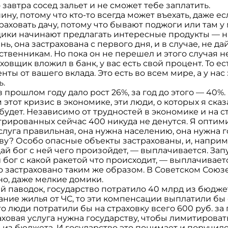
 завтра сосед зальет и не сможет тебе заплатить.
ну, потому что кто-то всегда может въехать, даже ес
раховать дачу, потому что бывают поджоги или там у 
щики начинают предлагать интересные продукты — на
ь, она застрахована с первого дня, и в случае, не да
венникам. Но пока он не перешел и этого случая н
овщик вложил в банк, у вас есть свой процент. То ес
ы от вашего вклада. Это есть во всем мире, а у нас 
ь.
 прошлом году дало рост 26%, за год до этого — 40%.
тот кризис в экономике, эти люди, о которых я сказа
т будет. Независимо от трудностей в экономике и на 
рированных сейчас 400 никуда не денутся. Я оптим
услуга правильная, она нужна населению, она нужна 
ву? Особо опасные объекты застрахованы, и, наприм
ай бог с ней чего произойдет, — выплачивается. Зап
й бог с какой ракетой что происходит, — выплачивает
о застраховано таким же образом. В Советском Союзе,
но, даже мелкие домики.
ий паводок, государство потратило 40 млрд из бюджет
ание жилья от ЧС, то эти компенсации выплатили бы
о люди потратили бы на страховку всего 600 руб. за
ховая услуга нужна государству, чтобы лимитироват
из бюджета. И государство это понимает и поручил