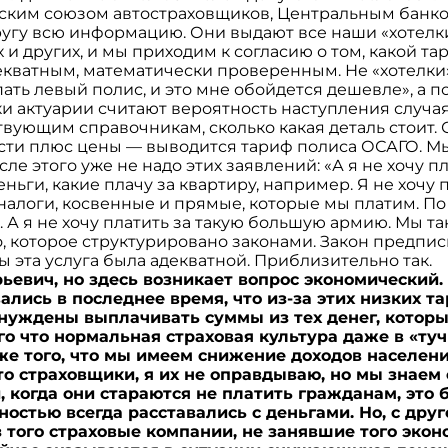
йским союзом автостраховщиков, Центральным банко
другу всю информацию. Они выдают все наши «хотелк
 и других, и мы приходим к согласию о том, какой тар
екватным, математически проверенным. Не «хотелки» 
пать левый полис, и это мне обойдется дешевле», а п
и актуарии считают вероятность наступления случая
твующим справочникам, сколько какая деталь стоит. 
ости плюс цены — выводится тариф полиса ОСАГО. Мы
сле этого уже не надо этих заявлений: «А я не хочу пл
еньги, какие плачу за квартиру, например. Я не хочу 
налоги, косвенные и прямые, которые мы платим. П
. А я не хочу платить за такую большую армию. Мы т
о, которое структурировано законами. Закон предпи
бы эта услуга была адекватной. Приблизительно так.
рьевич, но здесь возникает вопрос экономический.
лись в последнее время, что из-за этих низких та
нуждены выплачивать суммы из тех денег, которы
го что нормальная страховая культура даже в «ту
кже того, что мы имеем снижение доходов населени
что страховщики, я их не оправдываю, но мы знаем
, когда они стараются не платить гражданам, это 
ностью всегда расставались с деньгами. Но, с дру
з того страховые компании, не занявшие того экон