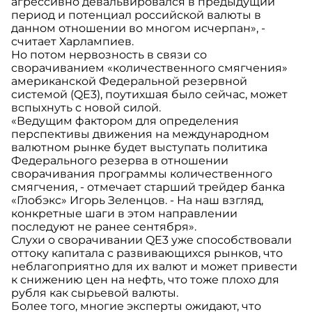
агрессивно девальвировался в предыдущий
период и потенциал российской валюты в
данном отношении во многом исчерпан», -
считает Харлампиев.
Но потом нервозность в связи со
сворачиванием «количественного смягчения»
американской Федеральной резервной
системой (QE3), поутихшая было сейчас, может
вспыхнуть с новой силой.
«Ведущим фактором для определения
перспективы движения на международном
валютном рынке будет выступать политика
Федерального резерва в отношении
сворачивания программы количественного
смягчения, - отмечает старший трейдер банка
«Глобэкс» Игорь Зеленцов. - На наш взгляд,
конкретные шаги в этом направлении
последуют не ранее сентября».
Слухи о сворачивании QE3 уже способствовали
оттоку капитала с развивающихся рынков, что
неблагоприятно для их валют и может привести
к снижению цен на нефть, что тоже плохо для
рубля как сырьевой валюты.
Более того, многие эксперты ожидают, что