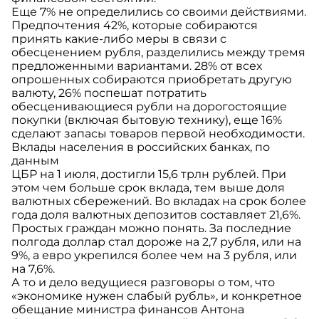
Еще 7% не определились со своими действиями.
Предпочтения 42%, которые собираются
принять какие-либо меры в связи с
обесценением рубля, разделились между тремя
предложенными вариантами. 28% от всех
опрошенных собираются приобретать другую
валюту, 26% поспешат потратить
обесценивающиеся рубли на дорогостоящие
покупки (включая бытовую технику), еще 16%
сделают запасы товаров первой необходимости.
Вклады населения в российских банках, по
данным
ЦБР на 1 июля, достигли 15,6 трлн рублей. При
этом чем больше срок вклада, тем выше доля
валютных сбережений. Во вкладах на срок более
года доля валютных депозитов составляет 21,6%.
Простых граждан можно понять. За последние
полгода доллар стал дороже на 2,7 рубля, или на
9%, а евро укрепился более чем на 3 рубля, или
на 7,6%.
А то и дело ведущиеся разговоры о том, что
«экономике нужен слабый рубль», и конкретное
обещание министра финансов Антона