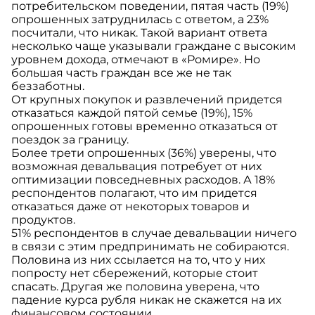
потребительском поведении, пятая часть (19%)
опрошенных затруднилась с ответом, а 23%
посчитали, что никак. Такой вариант ответа
несколько чаще указывали граждане с высоким
уровнем дохода, отмечают в «Ромире». Но
большая часть граждан все же не так
беззаботны.
От крупных покупок и развлечений придется
отказаться каждой пятой семье (19%), 15%
опрошенных готовы временно отказаться от
поездок за границу.
Более трети опрошенных (36%) уверены, что
возможная девальвация потребует от них
оптимизации повседневных расходов. А 18%
респондентов полагают, что им придется
отказаться даже от некоторых товаров и
продуктов.
51% респондентов в случае девальвации ничего
в связи с этим предпринимать не собираются.
Половина из них ссылается на то, что у них
попросту нет сбережений, которые стоит
спасать. Другая же половина уверена, что
падение курса рубля никак не скажется на их
финансовом состоянии.