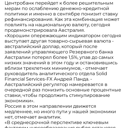
Центробанк перейдет к более решительным
мерам по ослаблению денежно-кредитной
политики и именно в сентябре понизит ставку
рефинансирования. Как эта комбинация может
повлиять на национальную валюту, сегодня
продемонстрировала Австралия.
«Хорошим опережающим индикатором сегодня
выступает другая товарно-сырьевая валюта -
австралийский доллар, который после
заявлений управляющего Резервного банка
Австралии потерял более 1,5%, упав до самых
низких значений в этом году и остановившись
вблизи трехлетних минимумов, - отмечает
руководитель аналитического отдела Solid
Financial Services-FX Андрей Панда. -
Австралийский регулятор намеревается в
очередной раз понизить основные процентные
ставки, чтобы продолжить стимулирование
экономики».
Россия в этом направлении движется
медленнее, но иного пути у нашей экономики
нет, отмечает аналитик.
«В среднесрочной перспективе ключевым
фактором курсообразования рубля останется