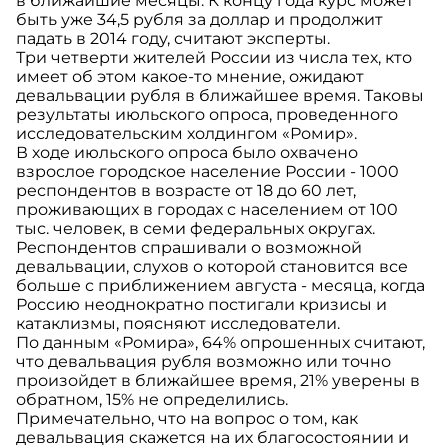
в ближайшие месяцы. К концу года курс может
быть уже 34,5 рубля за доллар и продолжит
падать в 2014 году, считают эксперты.
Три четверти жителей России из числа тех, кто
имеет об этом какое-то мнение, ожидают
девальвации рубля в ближайшее время. Таковы
результаты июльского опроса, проведенного
исследовательским холдингом «Ромир».
В ходе июльского опроса было охвачено
взрослое городское население России - 1000
респондентов в возрасте от 18 до 60 лет,
проживающих в городах с населением от 100
тыс. человек, в семи федеральных округах.
Респондентов спрашивали о возможной
девальвации, слухов о которой становится все
больше с приближением августа - месяца, когда
Россию неоднократно постигали кризисы и
катаклизмы, поясняют исследователи.
По данным «Ромира», 64% опрошенных считают,
что девальвация рубля возможно или точно
произойдет в ближайшее время, 21% уверены в
обратном, 15% не определились.
Примечательно, что на вопрос о том, как
девальвация скажется на их благосостоянии и