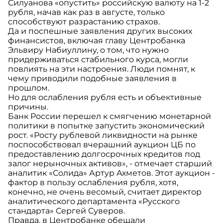
Силуанова «опустить» российскую валюту на 1-2
рубля, начав как раз в августе, только
способствуют разрастанию страхов.
Да и поспешные заявления других высоких
финансистов, включая главу Центробанка
Эльвиру Набиуллину, о том, что нужно
придерживаться стабильного курса, могли
повлиять на эти настроения. Люди помнят, к
чему приводили подобные заявления в
прошлом.
Но для ослабления рубля есть и объективные
причины.
Банк России перешел к смягчению монетарной
политики в попытке запустить экономический
рост. «Росту рублевой ликвидности на рынке
поспособствовал вчерашний аукцион ЦБ по
предоставлению долгосрочных кредитов под
залог нерыночных активов», - отмечает старший
аналитик «Солида» Артур Ахметов. Этот аукцион -
фактор в пользу ослабления рубля, хотя,
конечно, не очень весомый, считает директор
аналитического департамента «Русского
стандарта» Сергей Суверов.
Правда, в Центробанке обещали