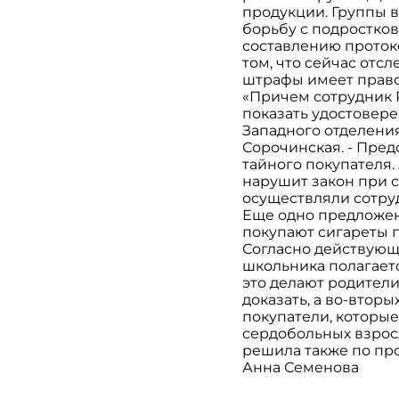
продукции. Группы 
борьбу с подростко
составлению протоко
том, что сейчас отс
штрафы имеет право
«Причем сотрудник 
показать удостовере
Западного отделени
Сорочинская. - Пре
тайного покупателя.
нарушит закон при 
осуществляли сотру
Еще одно предложен
покупают сигареты п
Согласно действующе
школьника полагается
это делают родители
доказать, а во-вторы
покупатели, которы
сердобольных взросл
решила также по пр
Анна Семенова