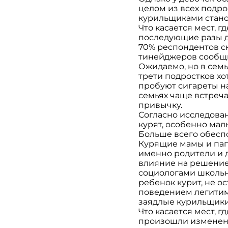
целом из всех подро
курильщиками стано
Что касается мест, 
последующие разы до
70% респондентов ска
тинейджеров сообщил
Ожидаемо, но в сем
трети подростков хо
пробуют сигареты на
семьях чаще встреча
привычку.
Согласно исследован
курят, особенно мал
Больше всего обесп
Курящие мамы и пап
именно родители и д
влияние на решение 
социологами школьн
ребенок курит, не 
поведением легитим
заядлые курильщик
Что касается мест, г
произошли изменени