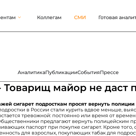
ентам
Коллегам
СМИ
Готовая анали
Аналитика
Публикации
События
Прессе
 - Товарищ майор не даст 
ажей сигарет подросткам просят вернуть полиции
 подростки в России стали курить вдвое меньше, выя
остается тревожной: постоянно или время от време
Общественники предлагают вернуть полицейским п
ивающих паспорт при покупке сигарет. Кроме того, 
енность для взрослых, покупающих табак для подрос