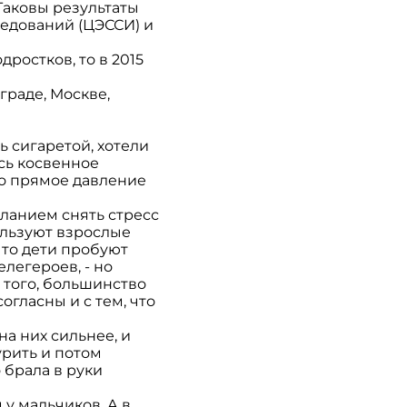
 Таковы результаты
едований (ЦЭССИ) и
ростков, то в 2015
граде, Москве,
ь сигаретой, хотели
сь косвенное
ко прямое давление
еланием снять стресс
ользуют взрослые
что дети пробуют
елегероев, - но
 того, большинство
гласны и с тем, что
на них сильнее, и
урить и потом
о брала в руки
у мальчиков. А в