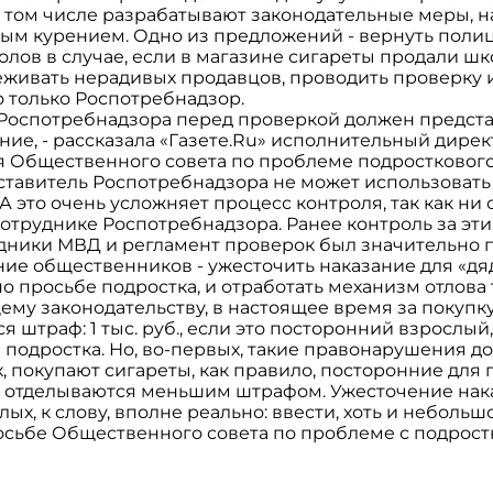
в том числе разрабатывают законодательные меры, 
вым курением. Одно из предложений - вернуть поли
лов в случае, если в магазине сигареты продали шк
леживать нерадивых продавцов, проводить проверку
 только Роспотребнадзор.
Роспотребнадзора перед проверкой должен предста
ние, - рассказала «Газете.Ru» исполнительный дирек
я Общественного совета по проблеме подростковог
дставитель Роспотребнадзора не может использовать
 А это очень усложняет процесс контроля, так как ни
сотруднике Роспотребнадзора. Ранее контроль за э
дники МВД и регламент проверок был значительно 
ие общественников - ужесточить наказание для «дя
о просьбе подростка, и отработать механизм отлова
му законодательству, в настоящее время за покупку
 штраф: 1 тыс. руб., если это посторонний взрослый, и
 подростка. Но, во-первых, такие правонарушения д
х, покупают сигареты, как правило, посторонние для
е отделываются меньшим штрафом. Ужесточение нак
ых, к слову, вполне реально: ввести, хоть и небольш
осьбе Общественного совета по проблеме с подрос