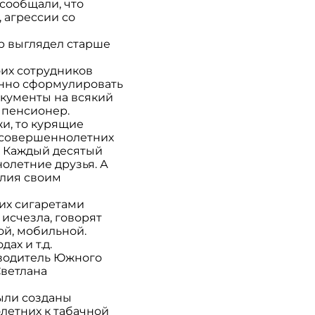
сообщали, что
 агрессии со
ер выглядел старше
их сотрудников
нно сформулировать
окументы на всякий
к пенсионер.
и, то курящие
несовершеннолетних
е. Каждый десятый
олетние друзья. А
елия своим
их сигаретами
 исчезла, говорят
ой, мобильной.
ах и т.д.
ководитель Южного
Светлана
были созданы
летних к табачной