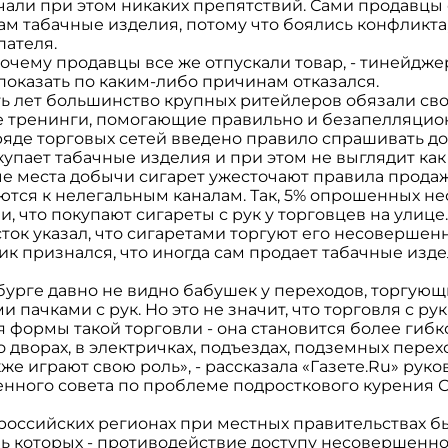
чали при этом никаких препятствий. Сами продавцы 
м табачные изделия, потому что боялись конфликта,
пателя.
очему продавцы все же отпускали товар, - тинейдж
т показать по каким-либо причинам отказался.
ь лет большинство крупных ритейлеров обязали сво
 тренинги, помогающие правильно и безапелляцио
в ряде торговых сетей введено правило спрашивать д
покупает табачные изделия и при этом не выглядит ка
е места добычи сигарет ужесточают правила продаж
ются к нелегальным каналам. Так, 5% опрошенных 
, что покупают сигареты с рук у торговцев на улиц
к указал, что сигаретами торгуют его несовершенн
к признался, что иногда сам продает табачные изд
бурге давно не видно бабушек у переходов, торгующ
пачками с рук. Но это не значит, что торговля с рук
 формы такой торговли - она становится более гибк
дворах, в электричках, подъездах, подземных переход
же играют свою роль», - рассказала «Газете.Ru» ру
нного совета по проблеме подросткового курения 
и российских регионах при местных правительствах 
ль которых - противодействие доступу несовершенно