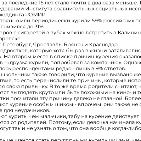
за последние 15 лет стало почти в два раза меньше.
едований Института сравнительных социальных иссл
 холдинга РОМИР.
стоянно или периодически курили 59% российских под
 снизился до 31%.
ров с сигаретой в зубах можно встретить в Калинин
аровске.
-Петербург, Ярославль, Брянск и Краснодар.
одростков, которые хотя бы раз в жизни затягивалис
. На втором месте в списке причин курения оказало
 - «друзья курили, попробовал за компанию». Одна
ось респондентами редко - лишь в 9% ответов.
 школьники также говорили, что курение вызвано ж
твие, то есть перечислили те причины, которые исп
я свою привычку. В то же время родители считают, 
отят выглядеть круто или быть похожими на кино- и т
и посчитали эту причину далеко не главной. Более
ют курение особым шиком - впрочем, они также не со
ие для неудачников.
т курить, чем мальчики, табу на курение действует 
ся от родителей. Поэтому, если девочка начинала к
гут так и не узнать о том, что она вообще когда-либ
льше шансов стать регулярными курильщицами, чем 