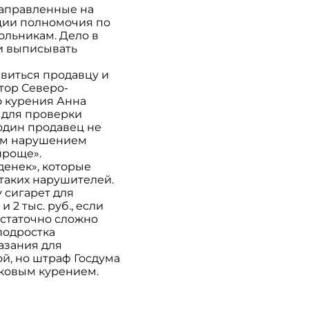
направленные на
ции полномочия по
ольникам. Дело в
 и выписывать
виться продавцу и
тор Северо-
о курения Анна
 для проверки
 один продавец не
тим нарушением
проще».
денек», которые
 таких нарушителей.
 сигарет для
 2 тыс. руб., если
остаточно сложно
 подростка
азания для
ой, но штраф Госдума
тковым курением.