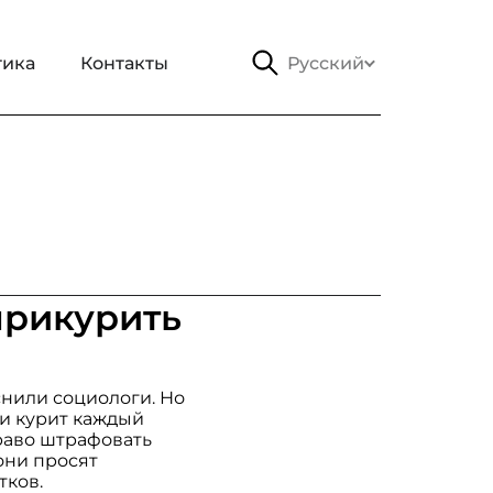
тика
Контакты
Русский
прикурить
снили социологи. Но
ни курит каждый
раво штрафовать
они просят
тков.