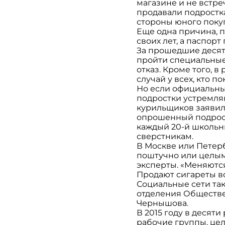
магазине и не встре
продавали подростка
стороны юного поку
Еще одна причина, п
своих лет, а паспор
За прошедшие десят
пройти специальные
отказ. Кроме того, 
случай у всех, кто 
Но если официальны
подростки устремля
курильщиков заявили
опрошенный подросто
каждый 20-й школьни
сверстникам.
В Москве или Петер
поштучно или целыми 
эксперты. «Меняются
Продают сигареты во 
Социальные сети так
отделения Обществе
Чернышова.
В 2015 году в десят
рабочие группы, це