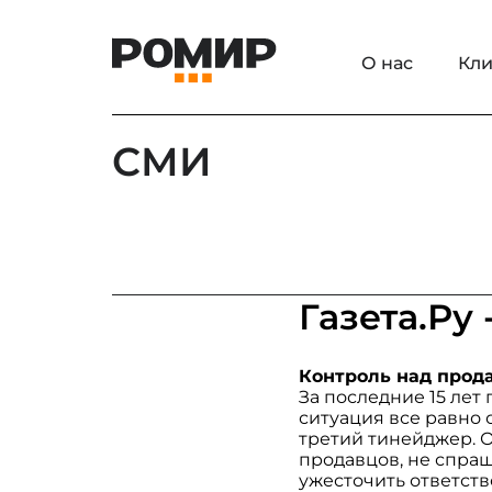
О нас
Кли
СМИ
Газета.Ру
Контроль над прод
За последние 15 лет
ситуация все равно 
третий тинейджер. 
продавцов, не спраш
ужесточить ответств