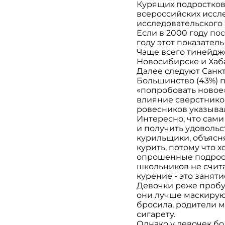
Курящих подростков 
всероссийских иссл
исследовательского
Если в 2000 году по
году этот показатель
Чаще всего тинейдже
Новосибирске и Хаб
Далее следуют Санкт
Большинство (43%) п
«попробовать новое»
влияние сверстников
ровесников указывал
Интересно, что сами
и получить удовольс
курильщики, объясня
курить, потому что х
опрошенные подростк
школьников не счита
курение - это занят
Девочки реже пробую
они лучше маскируют
бросила, родители мо
сигарету.
Однако у девочек бо