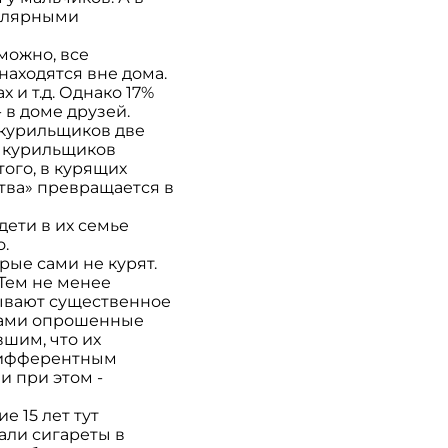
гулярными
зможно, все
находятся вне дома.
х и т.д. Однако 17%
- в доме друзей.
 курильщиков две
и курильщиков
того, в курящих
ства» превращается в
дети в их семье
о.
ые сами не курят.
Тем не менее
зывают существенное
 сами опрошенные
шим, что их
ндифферентным
и при этом -
е 15 лет тут
али сигареты в