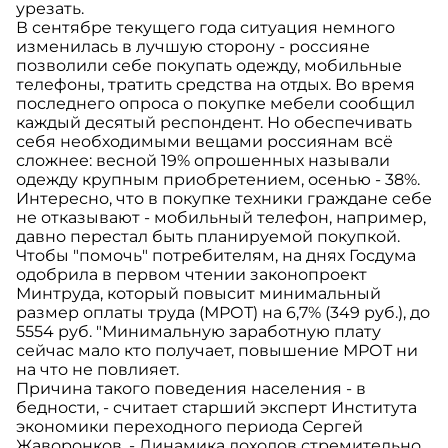
урезать.
В сентябре текущего года ситуация немного
изменилась в лучшую сторону - россияне
позволили себе покупать одежду, мобильные
телефоны, тратить средства на отдых. Во время
последнего опроса о покупке мебели сообщил
каждый десятый респондент. Но обеспечивать
себя необходимыми вещами россиянам всё
сложнее: весной 19% опрошенных называли
одежду крупным приобретением, осенью - 38%.
Интересно, что в покупке техники граждане себе
не отказывают - мобильный телефон, например,
давно перестал быть планируемой покупкой.
Чтобы "помочь" потребителям, на днях Госдума
одобрила в первом чтении законопроект
Минтруда, который повысит минимальный
размер оплаты труда (МРОТ) на 6,7% (349 руб.), до
5554 руб. "Минимальную заработную плату
сейчас мало кто получает, повышение МРОТ ни
на что не повлияет.
Причина такого поведения населения - в
бедности, - считает старший эксперт Института
экономики переходного периода Сергей
Жаворонков. - Динамика доходов стремительно