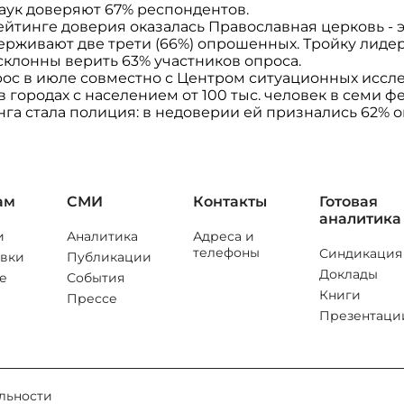
аук доверяют 67% респондентов.
ейтинге доверия оказалась Православная церковь - э
ерживают две трети (66%) опрошенных. Тройку лиде
склонны верить 63% участников опроса.
ос в июле совместно с Центром ситуационных исс
в городах с населением от 100 тыс. человек в семи ф
га стала полиция: в недоверии ей признались 62% 
ам
СМИ
Контакты
Готовая
аналитика
и
Аналитика
Адреса и
телефоны
Синдикация
вки
Публикации
Доклады
е
События
Книги
Прессе
Презентаци
льности