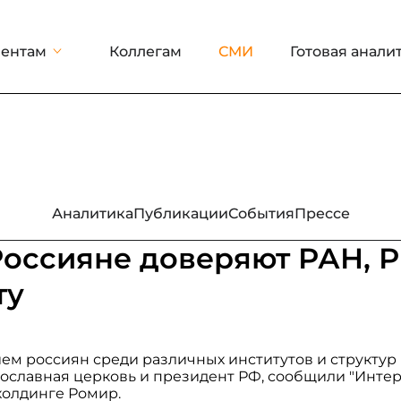
ентам
Коллегам
СМИ
Готовая анали
Аналитика
Публикации
События
Прессе
- Россияне доверяют РАН, 
ту
м россиян среди различных институтов и структур
ославная церковь и президент РФ, сообщили "Интер
холдинге Ромир.