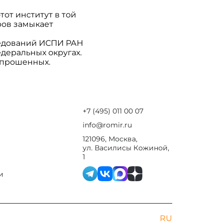
тот институт в той
ров замыкает
ледований ИСПИ РАН
едеральных округах.
опрошенных.
+7 (495) 011 00 07
info@romir.ru
121096, Москва,
ул. Василисы Кожиной,
1
и
RU