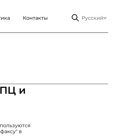
тика
Контакты
Русский
РПЦ и
 пользуются
факсу" в