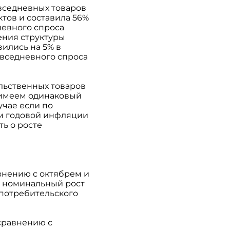
вседневных товаров
тов и составила 56%
невного спроса
ения структуры
зились на 5% в
вседневного спроса
льственных товаров
 имеем одинаковый
учае если по
ем годовой инфляции
ь о росте
внению с октябрем и
1) номинальный рост
 потребительского
сравнению с