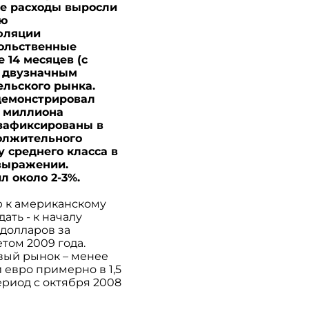
ые расходы выросли
ню
фляции
вольственные
 14 месяцев (с
я двузначным
льского рынка.
одемонстрировал
е миллиона
 зафиксированы в
должительного
 среднего класса в
 выражении.
л около 2-3%.
ю к американскому
ать - к началу
 долларов за
том 2009 года.
овый рынок – менее
и евро примерно в 1,5
период с октября 2008