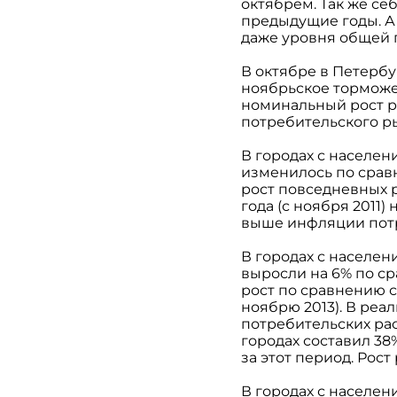
октябрем. Так же се
предыдущие годы. А 
даже уровня общей 
В октябре в Петербу
ноябрьское торможен
номинальный рост ра
потребительского ры
В городах с населе
изменилось по сравн
рост повседневных р
года (с ноября 2011
выше инфляции потр
В городах с населе
выросли на 6% по ср
рост по сравнению с
ноябрю 2013). В ре
потребительских рас
городах составил 38
за этот период. Рос
В городах с населен