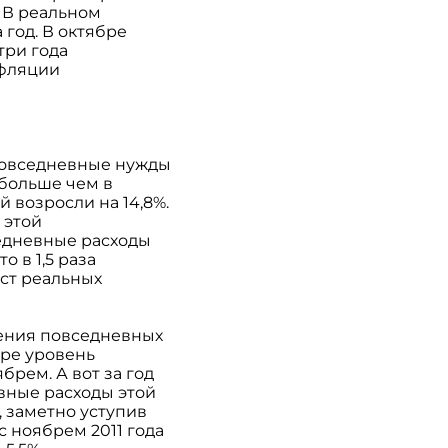
. В реальном
 год. В октябре
три года
нфляции
 повседневные нужды
 больше чем в
 возросли на 14,8%.
 этой
седневные расходы
 в 1,5 раза
ст реальных
жения повседневных
бре уровень
брем. А вот за год
евные расходы этой
 заметно уступив
 ноябрем 2011 года