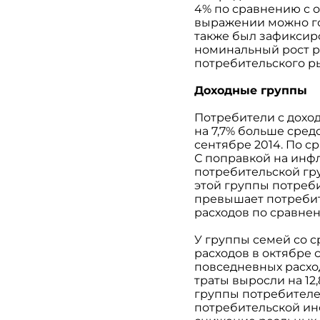
4% по сравнению с о
выражении можно гов
также был зафиксиро
номинальный рост р
потребительского ры
Доходные группы
Потребители с дохо
на 7,7% больше сред
сентябре 2014. По с
С поправкой на инф
потребительской гру
этой группы потреби
превышает потребит
расходов по сравнен
У группы семей со 
расходов в октябре 
повседневных расход
траты выросли на 12
группы потребителе
потребительской инф