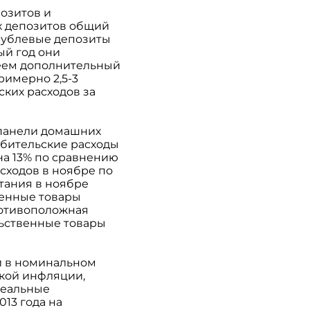
озитов и
х депозитов общий
 рублевые депозиты
ый год они
меем дополнительный
римерно 2,5-3
ских расходов за
 панели домашних
ребительские расходы
на 13% по сравнению
сходов в ноябре по
тания в ноябре
венные товары
ротивоположная
льственные товары
и в номинальном
ской инфляции,
реальные
13 года на