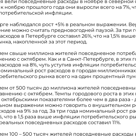
бя вели повседневные расходы в ноябре в северной 
к ноябрю прошлого года они выросли всего на 7%, ч
потребительской инфляции.
рге наблюдался рост +5% в реальном выражении. Ве
ие можно считать предновогодней паузой. За три год
сходов в Петербурге составил 26%, что на 1,5% выш
нка, накопленной за этот период.
нием свыше миллиона жителей повседневное потреб
ению с октябрем. Как и в Санкт-Петербурге, в этих 
асходов на 8%, чуть уступив инфляции потребительс
) номинальный рост расходов в городах-миллионниках 
ебительского рынка всего на один процентный пун
нием от 500 тысяч до миллиона жителей повседневны
авнению с октябрем. Темпы городового роста в этих
 октябрьскими показателями более чем в два раза - д
альном выражении можно говорить о внушительном р
ходов на 9% за год. За три года номинальный рост ра
%, что в 1,5 раза выше инфляции потребительского р
т реальных повседневных расходов составил 11%.
ием 100 – 500 тысяч жителей повседневные расходы