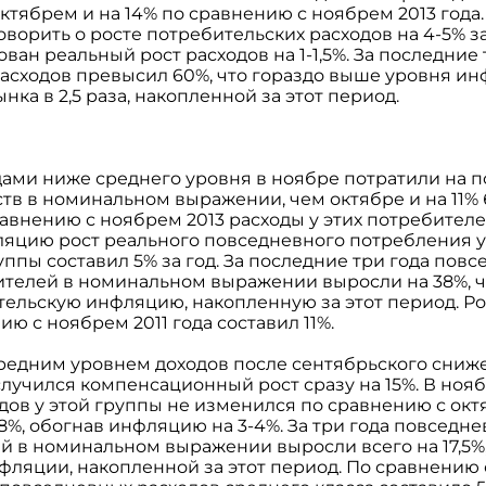
ктябрем и на 14% по сравнению с ноябрем 2013 года
орить о росте потребительских расходов на 4-5% за
ван реальный рост расходов на 1-1,5%. За последние 
асходов превысил 60%, что гораздо выше уровня и
нка в 2,5 раза, накопленной за этот период.
дами ниже среднего уровня в ноябре потратили на
ств в номинальном выражении, чем октябре и на 11%
равнению с ноябрем 2013 расходы у этих потребителей
ляцию рост реального повседневного потребления у
ппы составил 5% за год. За последние три года пов
телей в номинальном выражении выросли на 38%, что
ельскую инфляцию, накопленную за этот период. Ро
ию с ноябрем 2011 года составил 11%.
средним уровнем доходов после сентябрьского сни
случился компенсационный рост сразу на 15%. В ноя
ов у этой группы не изменился по сравнению с октя
,8%, обогнав инфляцию на 3-4%. За три года повседн
й в номинальном выражении выросли всего на 17,5%,
ляции, накопленной за этот период. По сравнению с