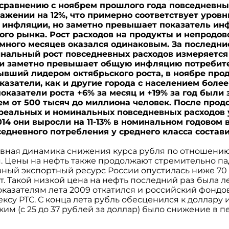
о сравнению с ноябрем прошлого года повседневн
жении на 12%, что примерно соответствует уров
 инфляции, но заметно превышает показатель ин
ого рынка. Рост расходов на продукты и непродо
много месяцев оказался одинаковым. За последние
минальный рост повседневных расходов измеряетс
) и заметно превышает общую инфляцию потребите
ывший лидером октябрьского роста, в ноябре пр
азатели, как и другие города с населением боле
оказатели роста +6% за месяц и +19% за год были
ем от 500 тысяч до миллиона человек. После про
реальных и номинальных повседневных расходов у
014 они выросли на 11-13% в номинальном годовом
едневного потребления у среднего класса состави
ивная динамика снижения курса рубля по отношени
. Цены на нефть также продолжают стремительно пад
вный экспортный ресурс России опустилась ниже 70
. Такой низкой цена на нефть последний раз была ле
оказателям лета 2009 откатился и российский фонд
ксу РТС. С конца лета рубль обесценился к доллару 
ким (с 25 до 37 рублей за доллар) было снижение в 