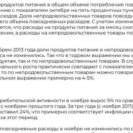
 продуктов питания в общем объеме потребления по
нию с показателем октября на пять процентных пунк
асходов. Доля непродовольственных товаров повсед
его объема повседневных расходов. С учетом измен
тся, что расходы на продукты питания за месяц сни
нии, а расходы на непродовольственные товары по
брем 2013 года доли продуктов питания и непродово
са не изменились. Так что в годовом выражении мы
одуктам, так и по непродовольственным товарам. В сл
нального роста практически совпадают с показател
, то по непродовольственным товарам можно говорит
альном выражении примерно на 4-5%.
требительской активности в ноябре вырос 5% по сра
 с ноябрем прошлого года. За три года (с ноября 201
оставил 24%, что примерно соответствует инфляции
за этот период.
 повседневные расходы в ноябре не изменились по 