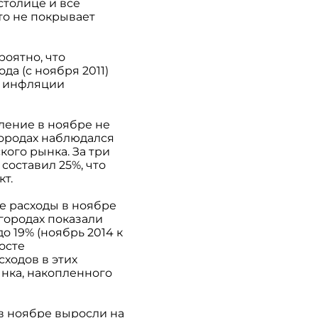
столице и все
то не покрывает
роятно, что
а (с ноября 2011)
е инфляции
ление в ноябре не
городах наблюдался
кого рынка. За три
составил 25%, что
кт.
е расходы в ноябре
 городах показали
о 19% (ноябрь 2014 к
осте
сходов в этих
ынка, накопленного
 в ноябре выросли на