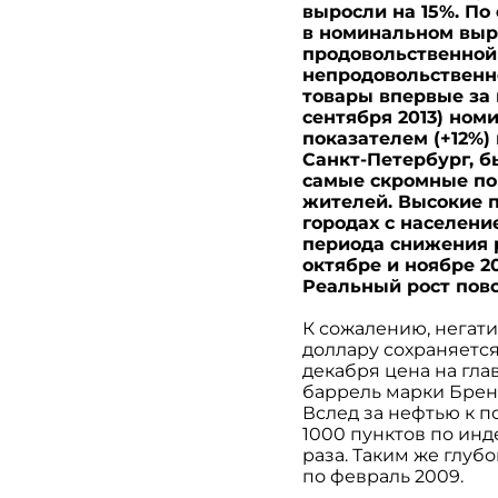
выросли на 15%. П
в номинальном выра
продовольственной
непродовольственн
товары впервые за 
сентября 2013) но
показателем (+12%
Санкт-Петербург, б
самые скромные пок
жителей. Высокие п
городах с населени
периода снижения 
октябре и ноябре 2
Реальный рост повс
К сожалению, негат
доллару сохраняется
декабря цена на гла
баррель марки Брент
Вслед за нефтью к п
1000 пунктов по инде
раза. Таким же глубо
по февраль 2009.