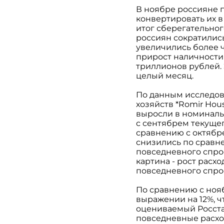
В ноябре россияне 
конвертировать их 
итог сберегательног
россиян сократились 
увеличились более 
прирост наличности 
триллионов рублей. 
целый месяц.
По данным исследов
хозяйств *Romir Hou
выросли в номиналь
с сентябрем текущег
сравнению с октябр
снизились по сравне
повседневного спро
картина - рост расх
повседневного спро
По сравнению с ноя
выражении на 12%, 
оцениваемый Росста
повседневные расход