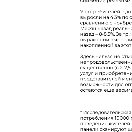
снижение реальных п
У потребителей с д
выросли на 4,3% по 
сравнению с ноябрем
Месяц назад реально
назад – 8-8,5%. За 
выражении выросли н
накопленной за этот
Здесь нельзя не отм
непродовольственны
существенно (в 2-2,
услуг и приобретени
представителей мене
возможности для оп
остаются еще весьм
* Исследовательская
потребления 10000 
поведение жителей г
панели сканируют ш