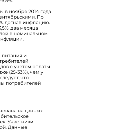
-5,5%.
 в ноябре 2014 года
сентябрьскими. По
4%, догнав инфляцию.
,5%, два месяца
телей в номинальном
инфляции,
ы питания и
отребителей
одов с учетом оплаты
е (25-33%), чем у
ледует, что
пы потребителей
снована на данных
ебительское
ек. Участники
ой. Данные