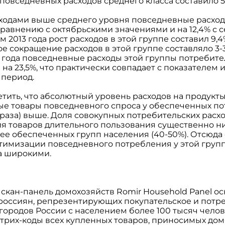
овседневных расходов среднего класса составило 5
оходами выше среднего уровня повседневные расходы
сравнению с октябрьскими значениями и на 12,4% с 
 2013 года рост расходов в этой группе составил 9,
е сокращение расходов в этой группе составляло 3-3
три года повседневные расходы этой группы потреби
а 23,5%, что практически совпадает с показателем 
 период.
етить, что абсолютный уровень расходов на продукт
е товары повседневного спроса у обеспеченных п
5 раза) выше. Доля совокупных потребительских расх
я товаров длительного пользования существенно ниж
е обеспеченных групп населения (40-50%). Отсюда с
тимизации повседневного потребления у этой груп
а широкими.
 скан-панель домохозяйств Romir Household Panel о
россиян, репрезентирующих покупательское и потр
ородов России с населением более 100 тысяч челов
трих-коды всех купленных товаров, приносимых дом