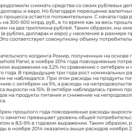
продолжили снимать средства со своих рублевых деп
в доллары и евро. Но благодаря переоценке валютны
о процесса остается положительным. С начала года
на 300-500 млрд. руб., в то время как за весь прошл
чем на два триллиона рублей. Таким образом, мы и
(в рублях, долларах и евро) у населения в размере п
Это соответствует совокупному объему потребитель
ательского холдинга Ромир, полученным на основе
sehold Panel, в ноябре 2014 года повседневные пот
ном выражении на 3,2% по сравнению с октябрем и 
о года. В предыдущие три года рост номинальных ра
ем не наблюдался. При этом расходы на продукты пи
нию с октябрем на 5%, а расходы на непродовольст
са выросли на 15%. В октябре наблюдалась прямо п
одов на продукты питания и снижение на непродово
са.
брем прошлого года повседневные расходы выросл
что заметно превышает уровень общей потребитель
том в 8,5-9% в годовом выражении. Таким образом, 
ы в ноябре 2014 оказались выше расходов ноября 20