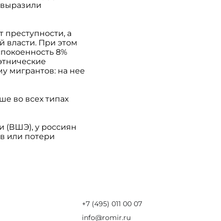
 выразили
т преступности, а
й власти. При этом
спокоенность 8%
этнические
у мигрантов: на нее
ше во всех типах
 (ВШЭ), у россиян
в или потери
+7 (495) 011 00 07
info@romir.ru