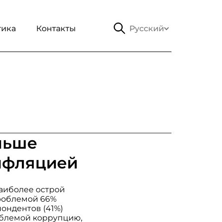
тика
Контакты
Русский
льше
инфляцией
аиболее острой
роблемой 66%
ондентов (41%)
облемой коррупцию,