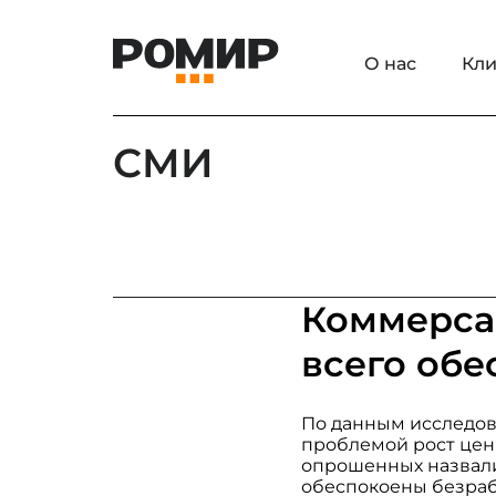
О нас
Кли
СМИ
Коммерсан
всего обе
По данным исследов
проблемой рост цен
опрошенных назвали
обеспокоены безраб