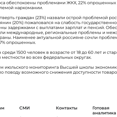
оса обеспокоены проблемами ЖКХ, 22% опрошенных
лемой наркомании.
етверть граждан (23%) назвали острой проблемой рос
нин (20%) пожаловался на слабость государственно
ены задержками с выплатами зарплат и пенсий. Обе
али международные, региональные проблемы и меж
раны. Наименее актуальной россияне сочли проблем
 7% опрошенных.
реди 1500 человек в возрасте от 18 до 60 лет и стар
й местности во всех федеральных округах.
м июльского мониторинга Высшей школы экономики
по поводу возможного снижения доступности товаро
ам
СМИ
Контакты
Готовая
аналитика