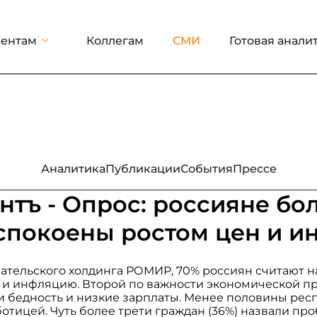
ентам
Коллегам
СМИ
Готовая анали
Аналитика
Публикации
События
Прессе
тъ - Опрос: россияне бо
спокоены ростом цен и 
ательского холдинга РОМИР, 70% россиян считают н
 и инфляцию. Второй по важности экономической п
 бедность и низкие зарплаты. Менее половины респ
отицей. Чуть более трети граждан (36%) назвали пр