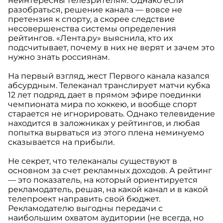
неинтересны телезрителям. Однако если
разобраться, решение канала — вовсе не
претензия к спорту, а скорее следствие
несовершенства системы определения
рейтингов. «Лента.ру» выяснила, кто их
подсчитывает, почему в них не верят и зачем это
нужно знать россиянам.
На первый взгляд, жест Первого канала казался
абсурдным. Телеканал транслирует матчи кубка
12 лет подряд, дает в прямом эфире поединки
чемпионата мира по хоккею, и вообще спорт
старается не игнорировать. Однако телевидение
находится в заложниках у рейтингов, и любая
попытка вырваться из этого плена неминуемо
сказывается на прибыли.
Не секрет, что телеканалы существуют в
основном за счет рекламных доходов. А рейтинг
— это показатель, на который ориентируется
рекламодатель, решая, на какой канал и в какой
телепроект направить свой бюджет.
Рекламодателю выгодны передачи с
наибольшим охватом аудитории (не всегда, но