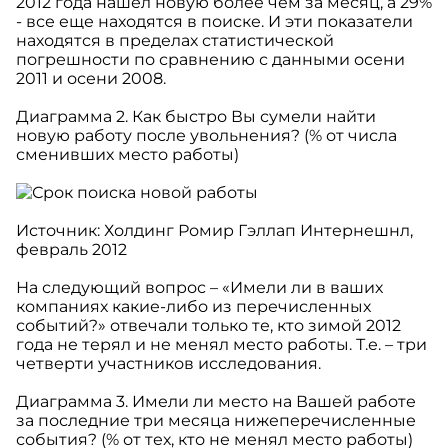
2012 года нашел новую более чем за месяц, а 29%
- все еще находятся в поиске. И эти показатели
находятся в пределах статистической
погрешности по сравнению с данными осени
2011 и осени 2008.
Диаграмма 2. Как быстро Вы сумели найти
новую работу после увольнения? (% от числа
сменивших место работы)
Источник:
Холдин
г Ром
ир
Гэлл
ап И
н
терн
ешнл,
февраль 2012
На следующий вопрос – «Имели ли в ваших
компаниях какие-либо из перечисленных
событий?» отвечали только те, кто зимой 2012
года не терял и не менял место работы. Т.е. – три
четверти участников исследования.
Диаграмма 3. Имели ли место на Вашей работе
за последние три месяца нижеперечисленные
события? (% от тех, кто не менял место работы)