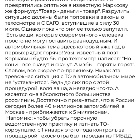
превратились опять же в известную Марксову
же формулу: "Товар - деньги - товар". Разрулить
ситуацию должны были поправки в законы о
техосмотре и ОСАГО, вступившие в силу 30
июля. Однако пока что они ее только запутали.
Есть вещи, которые современного человека
просто не могут оставить равнодушным. И
автомобильная тема здесь который уже год в
первых рядах: горячо! Увы, известный поэт
Коржавин будто бы про техосмотр написал: "Но
кони - все скачут и скачут. А избы - горят и горят".
Словом, все скорее по-прежнему. Никак эта
тревожная ситуация с ТО в автомобильном мире
не "устаканится". Ведь до сих пор с этой
процедурой, воля ваша, а неладно что-то. А
касается она абсолютного большинства
россиянин. Достаточно признаться, что в России
сегодня более 40 миллионов автомобилей, в
Москве - приближается к 5 миллионам.
Напомню: чтобы убрать порочную
ведомственную практику и изгнать ТО-
коррупцию, с 1 января этого года контроль за
процедурой техосмотра был передан из ГИБДД