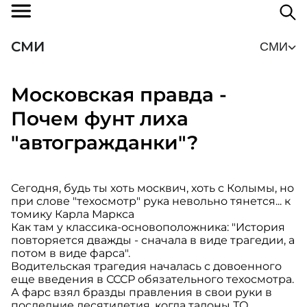
СМИ
СМИ
Московская правда -
Почем фунт лиха
"автогражданки"?
Сегодня, будь ты хоть москвич, хоть с Колымы, но
при слове "техосмотр" рука невольно тянется... к
томику Карла Маркса
Как там у классика-основоположника: "История
повторяется дважды - сначала в виде трагедии, а
потом в виде фарса".
Водительская трагедия началась с довоенного
еще введения в СССР обязательного техосмотра.
А фарс взял бразды правления в свои руки в
последние десятилетия, когда талоны ТО