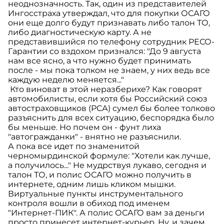
неоднозначность. Так, один из представителей
Ингосстраха утверждал, что для покупки ОСАГО
они еще долго будут признавать либо талон ТО,
либо диагностическую карту. А не
представившийся по телефону сотрудник РЕСО-
Гарантии со вздохом признался: "До 9 августа
нам все ясно, а что нужно будет принимать
после - мы пока толком не знаем, у них ведь все
каждую неделю меняется..."
Кто виноват в этой неразберихе? Как говорят
автомобилисты, если хотя бы Российский союз
автостраховщиков (РСА) сумел бы более толково
разъяснить для всех ситуацию, беспорядка было
бы меньше. Но почем он - фунт лиха
"автогражданки" - внятно не разъяснили.
А пока все идет по знаменитой
черномырдинской формуле: "Хотели как лучше,
а получилось..." Не мудрствуя лукаво, сегодня и
талон ТО, и полис ОСАГО можно получить в
интернете, одним лишь кликом мышки.
Виртуальные пункты инструментального
контроля вошли в обиход под именем
"Интернет-ПИК". А полис ОСАГО вам за деньги
просто принесет интернет-курьер. Ну, и зачем