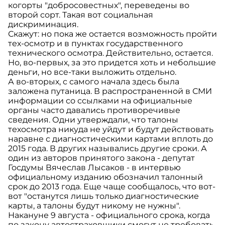
когорты "добросовестных", переведены во
второй сорт. Такая вот социальная
дискриминация.
Скажут: но пока же остается возможность пройти
тех-осмотр и в пунктах государственного
технического осмотра. Действительно, остается.
Но, во-первых, за это придется хоть и небольшие
деньги, но все-таки выложить отдельно.
А во-вторых, с самого начала здесь была
заложена путаница. В распространенной в СМИ
информации со ссылками на официальные
органы часто давались противоречивые
сведения. Одни утверждали, что талоны
техосмотра никуда не уйдут и будут действовать
наравне с диагностическими картами вплоть до
2015 года. В других назывались другие сроки. А
один из авторов принятого закона - депутат
Госдумы Вячеслав Лысаков - в интервью
официальному изданию обозначил талонный
срок до 2013 года. Еще чаще сообщалось, что вот-
вот "останутся лишь только диагностические
карты, а талоны будут никому не нужны".
Накануне 9 августа - официального срока, когда
по закону автостраховщики смогут не требовать