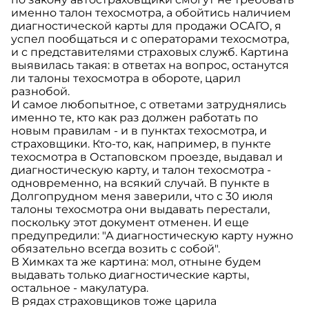
именно талон техосмотра, а обойтись наличием
диагностической карты для продажи ОСАГО, я
успел пообщаться и с операторами техосмотра,
и с представителями страховых служб. Картина
выявилась такая: в ответах на вопрос, останутся
ли талоны техосмотра в обороте, царил
разнобой.
И самое любопытное, с ответами затруднялись
именно те, кто как раз должен работать по
новым правилам - и в пунктах техосмотра, и
страховщики. Кто-то, как, например, в пункте
техосмотра в Остаповском проезде, выдавал и
диагностическую карту, и талон техосмотра -
одновременно, на всякий случай. В пункте в
Долгопрудном меня заверили, что с 30 июля
талоны техосмотра они выдавать перестали,
поскольку этот документ отменен. И еще
предупредили: "А диагностическую карту нужно
обязательно всегда возить с собой".
В Химках та же картина: мол, отныне будем
выдавать только диагностические карты,
остальное - макулатура.
В рядах страховщиков тоже царила