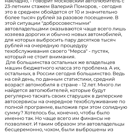
накладно, - говорит московский автолюбитель с
23-летним стажем Валерий Поморов, - сегодня
это в среднем обойдется от 10 и значительно
более тысяч рублей за разовое посещение. В
этой ситуации "добросовестными"
автовладельцами оказываются чаще всего лишь
хозяева дорогих и обычно новых автомобилей,
для которых выбросить пару десятков тысяч
рублей на очередную процедуру
техобслуживания своего "Мерса" - пустяк,
который не стоит внимания.
Для большинства остальных же владельцев
машин бюджетного класса это проблема. А их,
остальных, в России сегодня большинство. Ведь
на сей день, по данным статистики, средний
возраст автомобиля в стране - 12 лет. Много ли
найдется автолюбителей, которые будут
регулярно таскать своих старушек в дилерские
автосервисы на очередное техобслуживание по
полной программе, выложив при этом солидную
сумму? Хотелось бы, конечно, чтобы было
именно так. Но чаще всего им финансы не
позволяют. И таким образом эти автовладельцы
бесцеремонно, чохом, были выброшены из