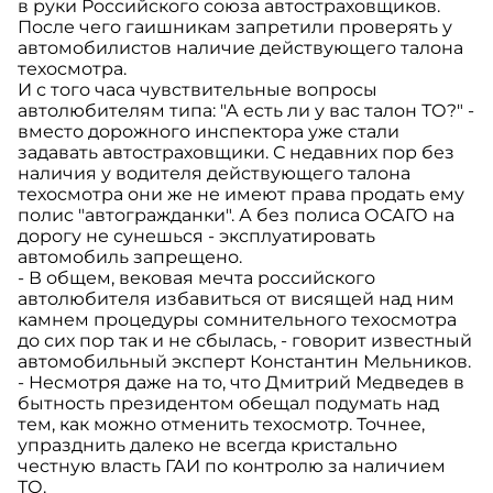
в руки Российского союза автостраховщиков.
После чего гаишникам запретили проверять у
автомобилистов наличие действующего талона
техосмотра.
И с того часа чувствительные вопросы
автолюбителям типа: "А есть ли у вас талон ТО?" -
вместо дорожного инспектора уже стали
задавать автостраховщики. С недавних пор без
наличия у водителя действующего талона
техосмотра они же не имеют права продать ему
полис "автогражданки". А без полиса ОСАГО на
дорогу не сунешься - эксплуатировать
автомобиль запрещено.
- В общем, вековая мечта российского
автолюбителя избавиться от висящей над ним
камнем процедуры сомнительного техосмотра
до сих пор так и не сбылась, - говорит известный
автомобильный эксперт Константин Мельников.
- Несмотря даже на то, что Дмитрий Медведев в
бытность президентом обещал подумать над
тем, как можно отменить техосмотр. Точнее,
упразднить далеко не всегда кристально
честную власть ГАИ по контролю за наличием
ТО.