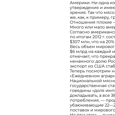
Америки. Ни одна из
утверждения и имеют
зрения. Так что мяс
же, как, к примеру,
Отношения плохие —
Много или мало аме
Согласно американс
по итогам 2012 г. со
$307 млн, что на 20
Весь объем мирового
$6 млрд на каждый и
отмечает, что прекр
ненамного: долю Рос
экспорт из США стаб
Теперь посмотрим на
«Ежедневном аграрн
Национальной мясно
государственная ста
говядины «доля импо
докладывать, а все 
потребления, — про
убаюкивающие 22—23
поставок и мировог
Но при этом — внима