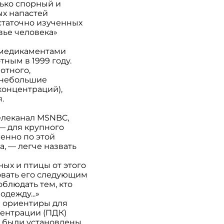
ько спорный и
ых напастей
статочно изученных
вье человека»
 медикаментами
ным в 1999 году.
отного,
 небольшие
концентраций),
.
елеканал MSNBC,
 — для крупного
енно по этой
, — легче назвать
ых и птицы от этого
овать его следующим
блюдать тем, кто
дежду...»
 ориентиры для
ентрации (ПДК)
К были установлены,