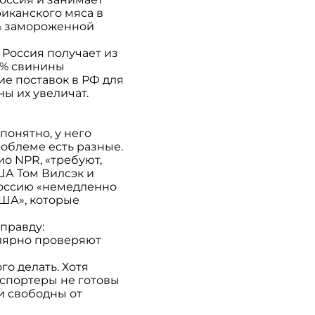
иканского мяса в
5% замороженной
Россия получает из
5% свинины
ие поставок в РФ для
ны их увеличат.
понятно, у него
роблеме есть разные.
о NPR, «требуют,
ША Том Вилсэк и
Россию «немедленно
США», которые
правду:
улярно проверяют
го делать. Хотя
кспортеры не готовы
и свободны от