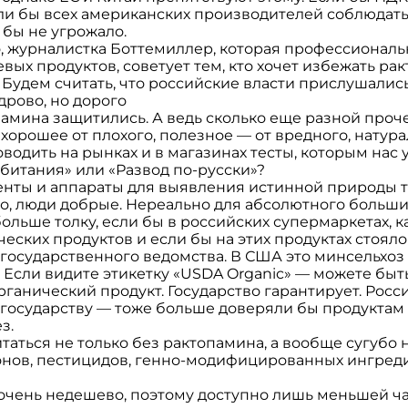
ли бы всех американских производителей соблюдать 
 бы не угрожало.
ло, журналистка Боттемиллер, которая профессионал
ых продуктов, советует тем, кто хочет избежать рак
 Будем считать, что российские власти прислушалис
дрово, но дорого
памина защитились. А ведь сколько еще разной проче
хорошее от плохого, полезное — от вредного, натура
водить на рынках и в магазинах тесты, которым нас 
 обитания» или «Развод по-русски»?
генты и аппараты для выявления истинной природы т
о, люди добрые. Нереально для абсолютного больши
ольше толку, если бы в российских супермаркетах, к
еских продуктов и если бы на этих продуктах стоял
осударственного ведомства. В США это минсельхоз
Если видите этикетку «USDA Organic» — можете быть
рганический продукт. Государство гарантирует. Рос
государству — тоже больше доверяли бы продуктам 
з.
аться не только без рактопамина, а вообще сугубо 
нов, пестицидов, генно-модифицированных ингредие
 очень недешево, поэтому доступно лишь меньшей ча