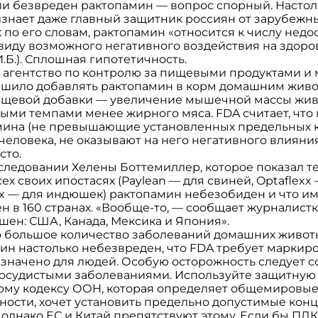
ли безвреден рактопамин — вопрос спорный. Настол
изнает даже главный защитник россиян от зарубежн
по его словам, рактопамин «относится к числу недо
виду возможного негативного воздействия на здоро
.Б.). Сплошная гипотетичность.
агентство по контролю за пищевыми продуктами и
ешило добавлять рактопамин в корм домашним живот
пищевой добавки — увеличение мышечной массы жив
ми темпами менее жирного мяса. FDA считает, что
мина (не превышающие установленных предельных 
человека, не оказывают на него негативного влияния
осто.
следовании Хелены Боттемиллер, которое показал т
сех своих ипостасях (Paylean — для свиней, Optaflexx
ax — для индюшек) рактопамин небезобиден и что им
 в 160 странах. «Вообще-то, — сообщает журналистка
ешен: США, Канада, Мексика и Япония».
 большое количество заболеваний домашних животн
мин настолько небезвреден, что FDA требует маркир
значено для людей. Особую осторожность следует со
осудистыми заболеваниями. Используйте защитную о
му кодексу ООН, которая определяет общемировые
сти, хочет установить предельно допустимые конц
 однако ЕС и Китай препятствуют этому. Если бы ПД