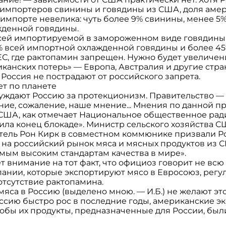
 импортеров свинины и говядины из США, доля амер
импорте невелика: чуть более 9% свинины, менее 
жденной говядины.
ей импортируемой в замороженном виде говядины 
% всей импортной охлажденной говядины и более 4
ЕС, где рактопамин запрещен. Нужно будет увеличен
анских потерь» — Европа, Австралия и другие стра
и Россия не пострадают от российского запрета.
ет по планете
уждают Россию за протекционизм. Правительство — 
ение, сожаление, наше мнение... Мнения по данной п
ША, как отмечает Национальное общественное ради
ла конец блокаде». Министр сельского хозяйства С
тель Рон Кирк в совместном коммюнике призвали 
 на российский рынок мяса и мясных продуктов из 
мым высоким стандартам качества в мире».
 внимание на тот факт, что официоз говорит не всю 
ании, которые экспортируют мясо в Евросоюз, рег
отсутствие рактопамина.
яса в Россию (выделено мною. — И.Б.) не желают это
ссию быстро рос в последние годы, американские э
чтобы их продукты, предназначенные для России, был