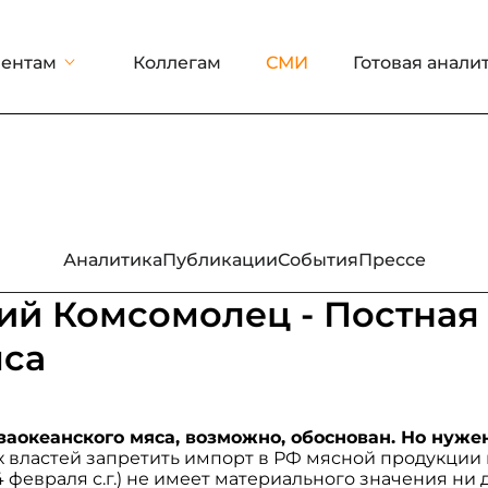
ентам
Коллегам
СМИ
Готовая анали
Аналитика
Публикации
События
Прессе
ий Комсомолец - Постная
яса
заокеанского мяса, возможно, обоснован. Но нуже
 властей запретить импорт в РФ мясной продукции 
4 февраля с.г.) не имеет материального значения ни 