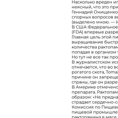
Насколько вреден и
неясный, что это пр
Геннадий Онищенко: 
спорных вопросов в
(выделено мною. — И
В США Федеральное 
(FDA) впервые разр
Главная цель этой 
выращивание быстры
количества рактопа
попадая в организм 
Но тут не все так пр
В журналистском ис
отмечается, что во в
рогатого скота, Tom
причине он запрещен
страны, где он разр
В Америке отмечено
препарата. Рактопа
образом: «Не предна
страдает сердечно-с
Комиссия по Пищево
пищевой промышлено
рактопамина в мясе,