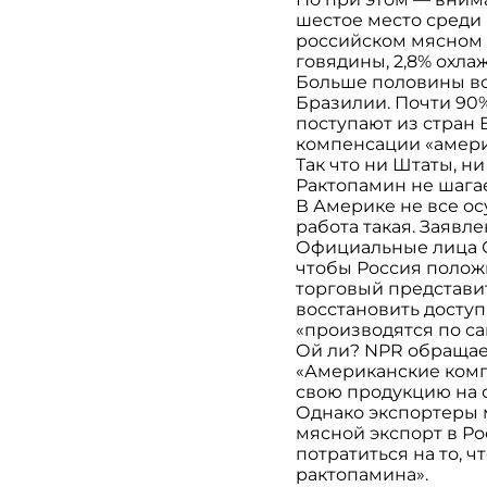
шестое место среди
российском мясном 
говядины, 2,8% охла
Больше половины вс
Бразилии. Почти 90
поступают из стран 
компенсации «америк
Так что ни Штаты, н
Рактопамин не шага
В Америке не все ос
работа такая. Заявл
Официальные лица С
чтобы Россия положи
торговый представи
восстановить доступ
«производятся по са
Ой ли? NPR обращает
«Американские комп
свою продукцию на 
Однако экспортеры м
мясной экспорт в Ро
потратиться на то, 
рактопамина».