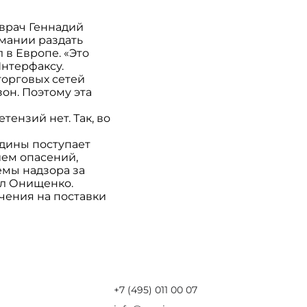
врач Геннадий
мании раздать
 в Европе. «Это
Интерфаксу.
торговых сетей
он. Поэтому эта
ензий нет. Так, во
ядины поступает
ием опасений,
емы надзора за
ил Онищенко.
чения на поставки
+7 (495) 011 00 07