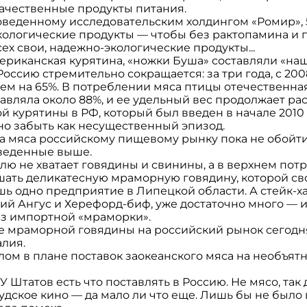
качественные продукты питания.
роведенному исследовательским холдингом «Ромир»,
кологические продукты — чтобы без рактопамина и п.г
сех свои, надежно-экологические продукты...
ериканская курятина, «ножки Буша» составляли «наше 
ссию стремительно сокращается: за три года, с 2008-
ем на 65%. В потреблении мяса птицы отечественна
тавляла около 88%, и ее удельный вес продолжает раст
 курятины в РФ, который был введен в начале 2010
но забыть как несущественный эпизод.
та мяса российскому пищевому рынку пока не обойти
иведенные выше.
лю не хватает говядины и свинины, а в верхнем пот
ать деликатесную мраморную говядину, которой свое
ь одно предприятие в Липецкой области. А стейк-ха
й Ангус и Херефорд-биф, уже достаточно много — их 
из импортной «мраморки».
е мраморной говядины на российский рынок сегодня,
алия.
облом в плане поставок заокеанского мяса на необъя
У Штатов есть что поставлять в Россию. Не мясо, так
удское кино — да мало ли что еще. Лишь бы не было