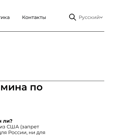
тика
Контакты
Русский
 мина по
н ли?
из США (запрет
для России, ни для