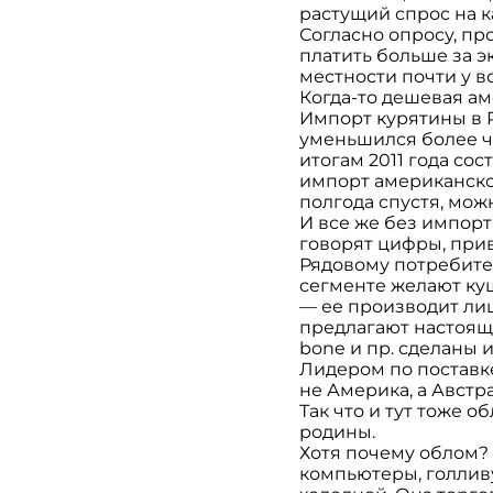
растущий спрос на 
Согласно опросу, п
платить больше за э
местности почти у в
Когда-то дешевая ам
Импорт курятины в Ро
уменьшился более ч
итогам 2011 года сос
импорт американской
полгода спустя, мож
И все же без импор
говорят цифры, пр
Рядовому потребите
сегменте желают куш
— ее производит лиш
предлагают настоящи
bone и пр. сделаны 
Лидером по поставк
не Америка, а Австр
Так что и тут тоже 
родины.
Хотя почему облом? 
компьютеры, голлив