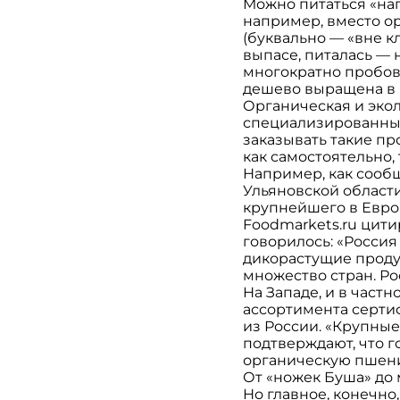
Можно питаться «нап
например, вместо ор
(буквально — «вне кл
выпасе, питалась — 
многократно пробова
дешево выращена в 
Органическая и эколо
специализированных 
заказывать такие п
как самостоятельно,
Например, как сообщ
Ульяновской област
крупнейшего в Евро
Foodmarkets.ru цити
говорилось: «Россия
дикорастущие продук
множество стран. Ро
На Западе, и в част
ассортимента серт
из России. «Крупные
подтверждают, что г
органическую пшениц
От «ножек Буша» до
Но главное, конечно