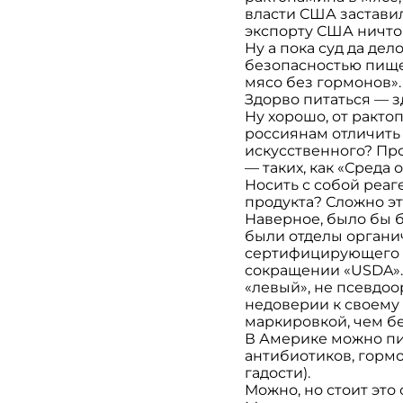
власти США застави
экспорту США ничто
Ну а пока суд да де
безопасностью пищев
мясо без гормонов».
Здорво питаться — з
Ну хорошо, от ракто
россиянам отличить 
искусственного? Про
— таких, как «Среда
Носить с собой реа
продукта? Сложно эт
Наверное, было бы б
были отделы органич
сертифицирующего г
сокращении «USDA». 
«левый», не псевдоо
недоверии к своему 
маркировкой, чем бе
В Америке можно пит
антибиотиков, гормо
гадости).
Можно, но стоит это