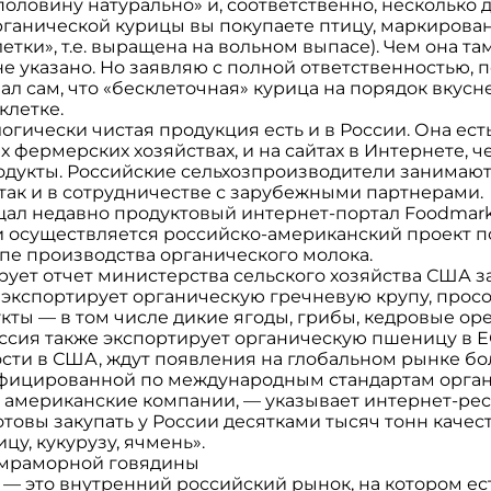
оловину натурально» и, соответственно, несколько
ганической курицы вы покупаете птицу, маркирован
етки», т.е. выращена на вольном выпасе). Чем она та
не указано. Но заявляю с полной ответственностью, 
л сам, что «бесклеточная» курица на порядок вкусне
клетке.
гически чистая продукция есть и в России. Она есть 
фермерских хозяйствах, и на сайтах в Интернете, 
родукты. Российские сельхозпроизводители занимаю
 так и в сотрудничестве с зарубежными партнерами.
ал недавно продуктовый интернет-портал Foodmarke
и осуществляется российско-американский проект п
пе производства органического молока.
рует отчет министерства сельского хозяйства США за 
 экспортирует органическую гречневую крупу, просо
ты — в том числе дикие ягоды, грибы, кедровые оре
ссия также экспортирует органическую пшеницу в Е
ности в США, ждут появления на глобальном рынке б
ифицированной по международным стандартам орга
 американские компании, — указывает интернет-рес
отовы закупать у России десятками тысяч тонн каче
у, кукурузу, ячмень».
 мраморной говядины
, — это внутренний российский рынок, на котором ес