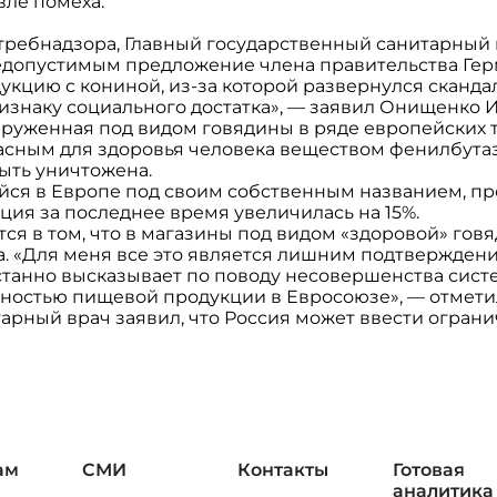
вле помеха.
требнадзора, Главный государственный санитарный 
допустимым предложение члена правительства Гер
цию с кониной, из-за которой развернулся скандал
изнаку социального достатка», — заявил Онищенко 
аруженная под видом говядины в ряде европейских 
асным для здоровья человека веществом фенилбутаз
ыть уничтожена.
ся в Европе под своим собственным названием, прет
ция за последнее время увеличилась на 15%.
ся в том, что в магазины под видом «здоровой» гов
а. «Для меня все это является лишним подтвержден
станно высказывает по поводу несовершенства сист
сностью пищевой продукции в Евросоюзе», — отмет
арный врач заявил, что Россия может ввести ограни
ам
СМИ
Контакты
Готовая
аналитика