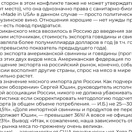
 сторон в этом конфликте также не может утверждать
 место), что она однозначно права с санитарно-био
о «Made in USA» в данном случае — просто политическ
 грузинское вино. Отношения хорошие — нет нужды п
 есть повод придраться.
риканского мяса ввозилось в Россию до введения з
ким источникам, стоимость экспорта говядины и св
ставляла более полумиллиарда долларов в год (в т.ч.
% превысило показатель предыдущего года).
 экспорта американской свинины и говядины (прогно
з этих двух видов мяса. Американская федерация по
ащение экспорта на российский рынок, конечно, собь
сии восполнят другие страны, спрос на мясо в мире 
ильно растет.
 значение мясного импорта для России. Как подчер
ом обозрении» Сергей Юшин, руководитель исполн
й ассоциации России, никого не должна убаюкиват
тистика: если скорректировать методологию подсчет
рта (в общем объеме потребления. — И.Б.) не 25—3
38,5%». «Доля импортной свинины и продуктов ее пе
должает Юшин, — превышает 36%! А вовсе не офици
%». Вывод: «Итак, к сожалению, наша зависимость 
о рынка мяса по-прежнему очень велика».
ние! — зависимости от США практически нет. Хотя 