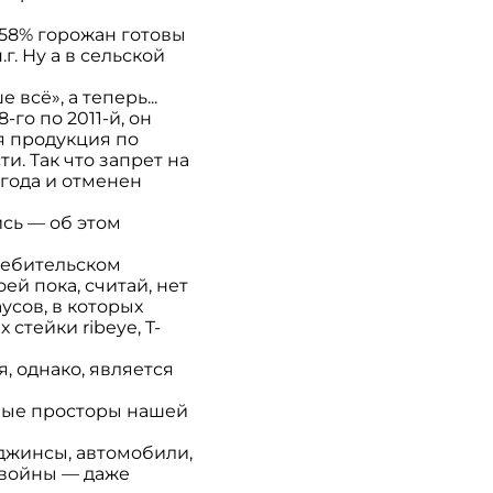
 58% горожан готовы
. Ну а в сельской
всё», а теперь...
го по 2011-й, он
я продукция по
и. Так что запрет на
 года и отменен
сь — об этом
ребительском
й пока, считай, нет
усов, в которых
стейки ribeye, T-
 однако, является
тные просторы нашей
 джинсы, автомобили,
 войны — даже