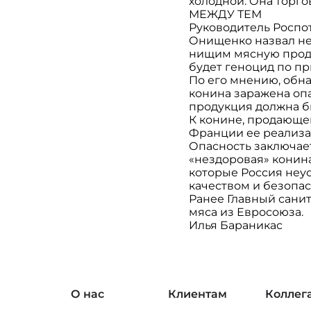
холодной. Она торго
МЕЖДУ ТЕМ
Руководитель Роспо
Онищенко назвал не
нищим мясную продук
будет геноцид по пр
По его мнению, обн
конина заражена оп
продукция должна б
К конине, продающей
Франции ее реализа
Опасность заключает
«нездоровая» конин
которые Россия неу
качеством и безопа
Ранее Главный санит
мяса из Евросоюза.
Илья Бараникас
О нас
Клиентам
Коллег