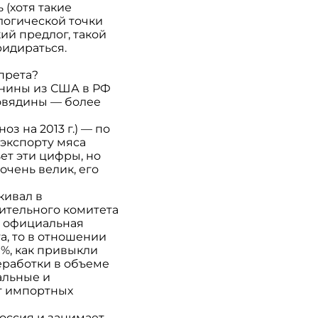
 (хотя такие
логической точки
ий предлог, такой
ридираться.
апрета?
инины из США в РФ
 говядины — более
з на 2013 г.) — по
 экспорту мяса
ет эти цифры, но
очень велик, его
кивал в
ительного комитета
ь официальная
а, то в отношении
0%, как привыкли
реработки в объеме
альные и
от импортных
Россия и занимает