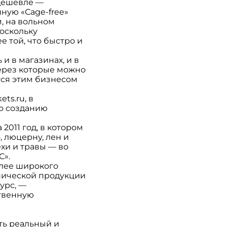
 дешевле —
ную «Сage-free»
м, на вольном
поскольку
е той, что быстро и
и в магазинах, и в
через которые можно
тся этим бизнесом
ts.ru, в
о созданию
2011 год, в котором
, люцерну, лен и
хи и травы — во
С».
олее широкого
нической продукции
урс, —
ственную
ть реальный и