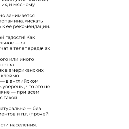
их, и мясному
ьно занимается
топамина, «искать
ь к ее рекомендации.
й гадости! Как
льное — от
учат в телепередачах
ого или иного
нства.
ак в американских,
о клеймо
 — в английском
 уверены, что это не
сияне — при всем
с такой
натурально — без
нтов и п.г. (прочей
сти населения.