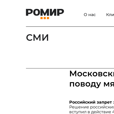
О нас
Кли
СМИ
Московск
поводу м
Российский запрет 
Решение российских
вступил в действие 