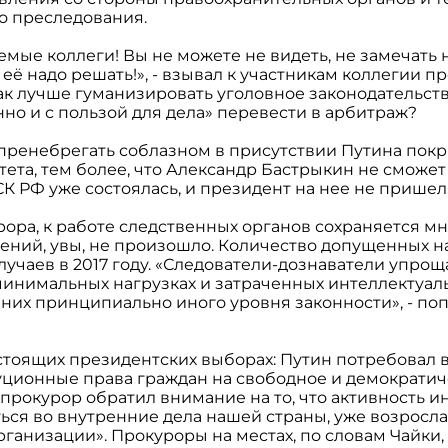
о преследования.
мые коллеги! Вы не можете не видеть, не замечать н
её надо решать!», - взывал к участникам коллегии пр
ак лучше гуманизировать уголовное законодательств
но и с пользой для дела» перевести в арбитраж?
пренебрегать соблазном в присутствии Путина покр
ета, тем более, что Александр Бастрыкин не сможет
 СК РФ уже состоялась, и президент на нее не пришел
ора, к работе следственных органов сохраняется м
ений, увы, не произошло. Количество допущенных 
случаев в 2017 году. «Следователи-дознаватели упро
 минимальных нагрузках и затраченных интеллектуал
 них принципиально иного уровня законности», - по
стоящих президентских выборах: Путин потребовал 
уционные права граждан на свободное и демократич
прокурор обратил внимание на то, что активность и
ся во внутренние дела нашей страны, уже возросла
рганизации». Прокуроры на местах, по словам Чайки