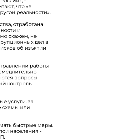
оссии», -
тают, что «в
ругой реальности».
тва, отработана
нности и
мо скажем, не
ррупционных дел в
5 исков об изъятии
аправлении работы
замедлительно
шаются вопросы
бый контроль
е услуги, за
е схемы или
имать быстрые меры.
лои населения -
П.