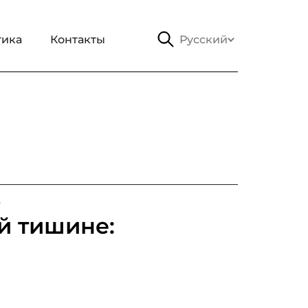
тика
Контакты
Русский
в
й тишине: