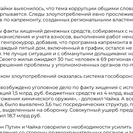
Чайки выяснилось, что тема коррупции общими слов
ерпывается. Следы злоупотреблений явно прослежи
в по капремонту, созданных региональными властям
ы факты хищений денежных средств, собираемых с н
начисления и учета взносов, выполнения работ не
л генпрокурор, добавив, что программа капремонта в
у каждый пятый дом, включенный в график, остался не
 Не лучше ситуация и с обманутыми дольщиками: на 
воего жилья ожидают 30 тыс человек в 69 регионах 
 решения проблемы у уполномоченных органов по-п
ком злоупотреблений оказалась система гособоронз
а возбуждено уголовное дело по факту хищения с ис
ций 1,5 млрд. руб. бюджетных средств из 4 млрд, вы
жения химического оружия», - доложил Чайка. А всег
, было выявлено 3,6 тыс посреднических структур, 
 выделенным на оборонку. Совокупный ущерб пред
л 18,7 млрд руб.
н Путин и Чайка говорили о необходимости усилить 
вления со стороны правоохранительных органов и т