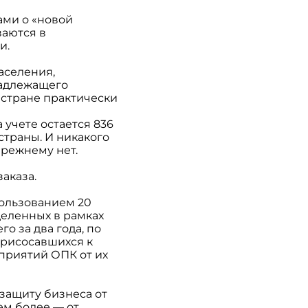
ами о «новой
ваются в
и.
аселения,
надлежащего
 стране практически
учете остается 836
страны. И никакого
режнему нет.
аказа.
пользованием 20
деленных в рамках
о за два года, по
присосавшихся к
приятий ОПК от их
защиту бизнеса от
ем более — от