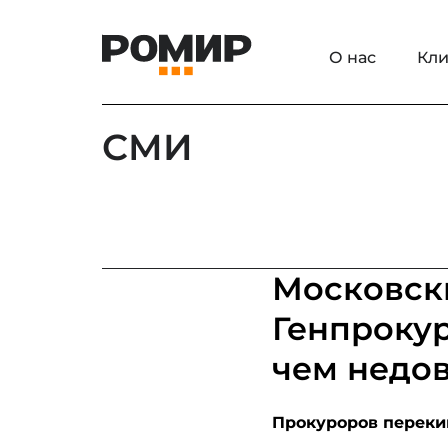
О нас
Кли
СМИ
Московск
Генпрокур
чем недо
Прокуроров переки