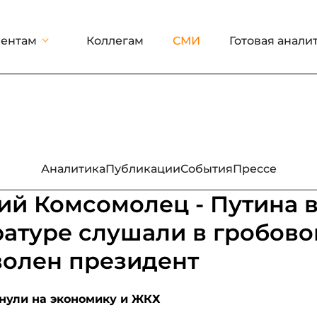
ентам
Коллегам
СМИ
Готовая анали
Аналитика
Публикации
События
Прессе
ий Комсомолец - Путина 
атуре слушали в гробово
волен президент
нули на экономику и ЖКХ