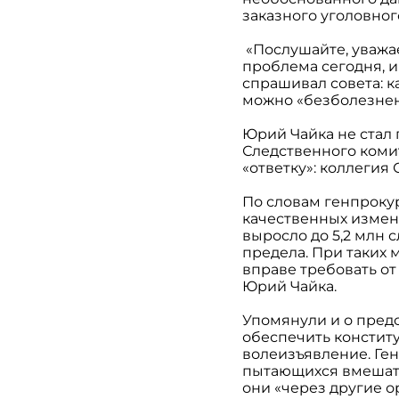
заказного уголовног
«Послушайте, уважае
проблема сегодня, и 
спрашивал совета: к
можно «безболезнен
Юрий Чайка не стал 
Следственного комит
«ответку»: коллегия
По словам генпрокур
качественных измен
выросло до 5,2 млн 
предела. При таких
вправе требовать от
Юрий Чайка.
Упомянули и о пред
обеспечить констит
волеизъявление. Ген
пытающихся вмешать
они «через другие о