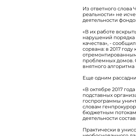
Из ответного слова 
реальности» не исч
деятельности фондо
«В их работе вскрыт
нарушений порядка 
качества», - сообщи
сорвана: в 2017 год
отремонтированным.
проблемных домов. С
внятного алгоритма
Еще одним рассадни
«В октябре 2017 год
подставных организа
госпрограммы уничто
словам генпрокурора
бюджетным потокам,
деятельности состави
Практически в унисо
необоснованного да