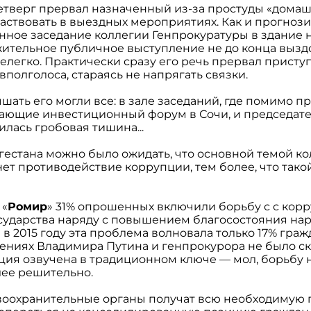
етверг прервал назначенный из-за простуды «домаш
ствовать в выездных мероприятиях. Как и прогнози
нное заседание коллегии Генпрокуратуры в здание 
ительное публичное выступление не до конца выз
елегко. Практически сразу его речь прервал приступ
вполголоса, стараясь не напрягать связки.
шать его могли все: в зале заседаний, где помимо п
ающие инвестиционный форум в Сочи, и председате
илась гробовая тишина...
гестана можно было ожидать, что основной темой к
ет противодействие коррупции, тем более, что такой
 «
Ромир
» 31% опрошенных включили борьбу с с корр
сударства наряду с повышением благосостояния нар
 в 2015 году эта проблема волновала только 17% граж
лениях Владимира Путина и генпрокурора не было с
пция озвучена в традиционном ключе — мол, борьбу 
лее решительно.
авоохранительные органы получат всю необходимую