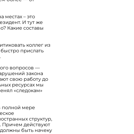
а местах – это
езидент. И тут же
о? Какие составы
итиковать коллег из
 быстро прислать
.
ного вопросов —
нарушений закона
щают свою работу до
ьных ресурсах мы
пенял «следокам»
в полной мере
еское
ностранных структур,
. Причем действуют
, должны быть начеку