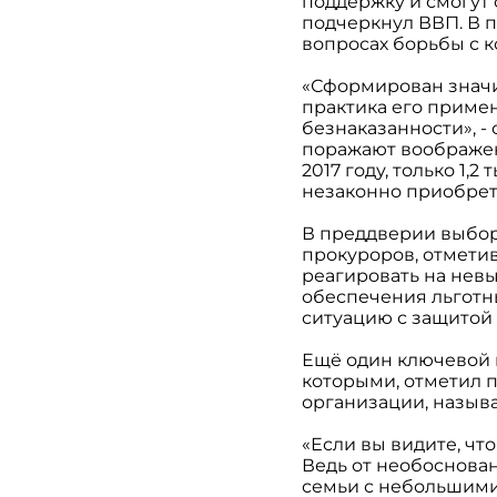
поддержку и смогут
подчеркнул ВВП. В п
вопросах борьбы с 
«Сформирован значи
практика его приме
безнаказанности», -
поражают воображен
2017 году, только 1,
незаконно приобрете
В преддверии выбор
прокуроров, отмети
реагировать на невы
обеспечения льготны
ситуацию с защитой
Ещё один ключевой 
которыми, отметил 
организации, назы
«Если вы видите, чт
Ведь от необоснован
семьи с небольшими