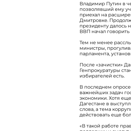
Владимир Путин в ч
позволявший ему уча
приехал на расшире
Дмитровке. Продолж
президенту далось н
ВВП начал говорить 
Тем не менее расслы
министры, прогулив
парламента, установ
После «зачистки» Да
Генпрокуратуры стан
избирателей есть.
В последнем опросе
важнейших задач го
экономики. Хотя еще
Дагестане в выступ
слова, а тема корру
действовать еще бо
«В такой работе пр