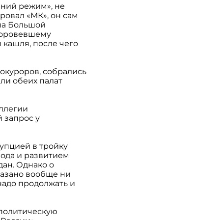
ний режим», не
ровал «МК», он сам
на Большой
доровевшему
 кашля, после чего
рокуроров, собрались
ли обеих палат
оллегии
 запрос у
упцией в тройку
ода и развитием
дан. Однако о
казано вообще ни
надо продолжать и
 политическую