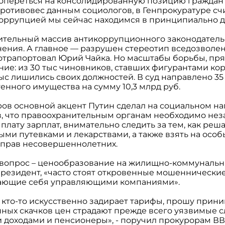
 опереться на консолидированную позицию граждан Р
ротивовес данным социологов, в Генпрокуратуре счи
коррупцией мы сейчас находимся в принципиально д
тельный массив антикоррупционного законодательс
нения. А главное — разрушен стереотип вседозволе
 отрапортовал Юрий Чайка. Но масштабы борьбы, пря
ие: из 30 тыс чиновников, ставших фигурантами ко
2 тыс лишились своих должностей. В суд направлено 3
нного имущества на сумму 10,3 млрд руб.
ов основной акцент Путин сделал на социальном н
в, что правоохранительным органам необходимо не
плату зарплат, внимательно следить за тем, как ре
ми путевками и лекарствами, а также взять на осо
 прав несовершеннолетних.
вопрос – ценообразование на жилищно-коммунальны
президент, «часто стоят откровенные мошеннически
вающие себя управляющими компаниями».
о кто-то искусственно задирает тарифы, прошу прин
ных скачков цен страдают прежде всего уязвимые с
 доходами и пенсионеры», - поручил прокурорам ВВ