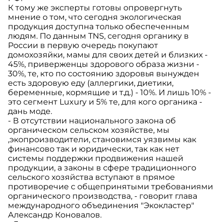
К тому же эксперты готовы опровергнуть
мнение о том, что сегодня экологическая
продукция доступна только обеспеченным
людям. По данным TNS, сегодня органику в
России в первую очередь покупают
домохозяйки, мамы для своих детей и близких -
45%, приверженцы здорового образа жизни -
30%, те, кто по состоянию здоровья вынужден
есть здоровую еду (аллергики, диетики,
беременные, кормящие и т.д.) - 10%. И лишь 10% -
это сегмент Luxury и 5% те, для кого органика -
дань моде.
- В отсутствии национального закона об
органическом сельском хозяйстве, мы
,экопроизводители, становимся уязвимы как
финансово так и юридически, так как нет
системы поддержки продвижения нашей
продукции, а законы в сфере традиционного
сельского хозяйства вступают в прямое
противоречие с общепринятыми требованиями
органического производства, - говорит глава
международного объединения "Экокластер"
Александр Коновалов.