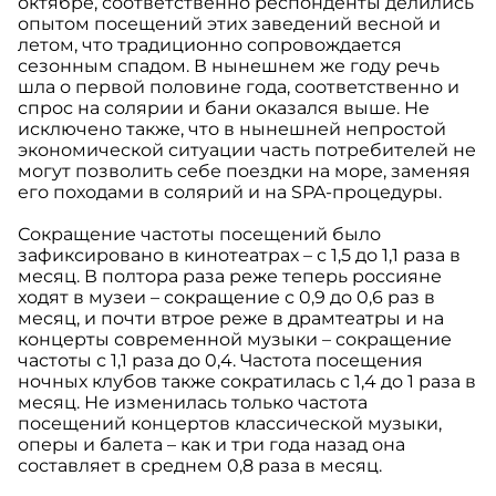
октябре, соответственно респонденты делились
опытом посещений этих заведений весной и
летом, что традиционно сопровождается
сезонным спадом. В нынешнем же году речь
шла о первой половине года, соответственно и
спрос на солярии и бани оказался выше. Не
исключено также, что в нынешней непростой
экономической ситуации часть потребителей не
могут позволить себе поездки на море, заменяя
его походами в солярий и на SPA-процедуры.
Сокращение частоты посещений было
зафиксировано в кинотеатрах – с 1,5 до 1,1 раза в
месяц. В полтора раза реже теперь россияне
ходят в музеи – сокращение с 0,9 до 0,6 раз в
месяц, и почти втрое реже в драмтеатры и на
концерты современной музыки – сокращение
частоты с 1,1 раза до 0,4. Частота посещения
ночных клубов также сократилась с 1,4 до 1 раза в
месяц. Не изменилась только частота
посещений концертов классической музыки,
оперы и балета – как и три года назад она
составляет в среднем 0,8 раза в месяц.