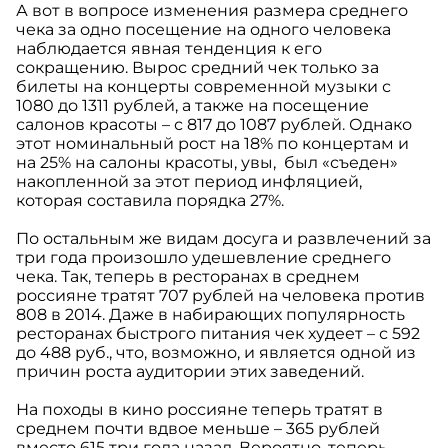
А вот в вопросе изменения размера среднего
чека за одно посещение на одного человека
наблюдается явная тенденция к его
сокращению. Вырос средний чек только за
билеты на концерты современной музыки с
1080 до 1311 рублей, а также на посещение
салонов красоты – с 817 до 1087 рублей. Однако
этот номинальный рост на 18% по концертам и
на 25% на салоны красоты, увы, был «съеден»
накопленной за этот период инфляцией,
которая составила порядка 27%.
По остальным же видам досуга и развлечений за
три года произошло удешевление среднего
чека. Так, теперь в ресторанах в среднем
россияне тратят 707 рублей на человека против
808 в 2014. Даже в набирающих популярность
ресторанах быстрого питания чек худеет – с 592
до 488 руб., что, возможно, и является одной из
причин роста аудитории этих заведений.
На походы в кино россияне теперь тратят в
среднем почти вдвое меньше – 365 рублей
вместо 615 три года назад. Вероятно, теперь