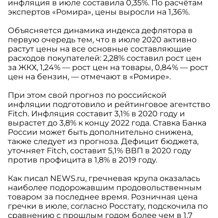
инфляция в июле составила 0,35%. По расчётам
экспертов «Ромира», цены выросли на 1,36%.
Объясняется динамика индекса дефлятора в
первую очередь тем, что в июле 2020 активно
растут цены на все основные составляющие
расходов покупателей: 2,28% составил рост цен
за ЖКХ, 1,24% — рост цен на товары, 0,84% — рост
цен на бензин, — отмечают в «Ромире».
При этом свой прогноз по российской
инфляции подготовило и рейтинговое агентство
Fitch. Инфляция составит 3,1% в 2020 году и
вырастет до 3,8% к концу 2022 года. Ставка Банка
России может быть дополнительно снижена,
также следует из прогноза. Дефицит бюджета,
уточняет Fitch, составит 5,1% ВВП в 2020 году
против профицита в 1,8% в 2019 году.
Как писал NEWS.ru, гречневая крупа оказалась
наиболее подорожавшим продовольственным
товаром за последнее время. Розничная цена
гречки в июле, согласно Росстату, подскочила по
сравнению с прошлым годом более чем в 1,7