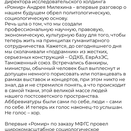
директора исследовательского холдинга
«Ромир» Андрея Милехина – впервые разговор о
нашем будущем обрел политологическую,
социологическую основу.
Речь шла о том, что мы создали
профессиональную научную, правовую,
экономическую, культурную базу для того, чтобы
теперь жить на принципах гуманитарного
сотрудничества. Кажется, до сегодняшнего дня
мы сколачивали «подрамник» из жестких,
серьезных конструкций – ОДКБ, ЕврАзЭС,
Таможенный союз. Встречались банкиры,
министры, обычный человек был выплеснут и
допущен немного порисовать или потанцевать в
рамках выставок и концертов, при этом никто не
знал, да и не стремился понять, а что происходит
в самой ткани, этой великой массе людей
нашего постсоветского пространства.
Аббревиатуры были сами по себе, люди – сами
по себе. И теперь их голос наконец-то услышан.
Не голос – хор.
Впервые «Ромир» по заказу МФГС провел
широкомасштабное социологическое