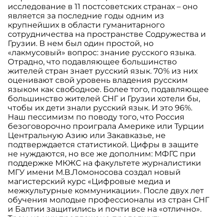
исследование в 11 постсоветских странах – оно
является за последние годы одним из
крупнейших в области гуманитарного
сотрудничества на пространстве Содружества и
Грузии. В нем был один простой, но
«лакмусовый» вопрос: знание русского языка.
Отрадно, что подавляющее большинство
жителей стран знает русский язык. 70% из них
оценивают свой уровень владения русским
языком как свободное. Более того, подавляющее
большинство жителей СНГ и Грузии хотели бы,
чтобы их дети знали русский язык. И это 96%.
Наш пессимизм по поводу того, что Россия
безоговорочно проиграла Америке или Турции
Центральную Азию или Закавказье, не
подтверждается статистикой. Цифры в защите
не нуждаются, но все же дополним: МФГС при
поддержке МКЖС на факультете журналистики
МГУ имени М.В.Ломоносова создал новый
магистерский курс «Цифровые медиа и
межкультурные коммуникации». После двух лет
обучения молодые профессионалы из стран СНГ
и Балтии защитились и почти все на «отлично».