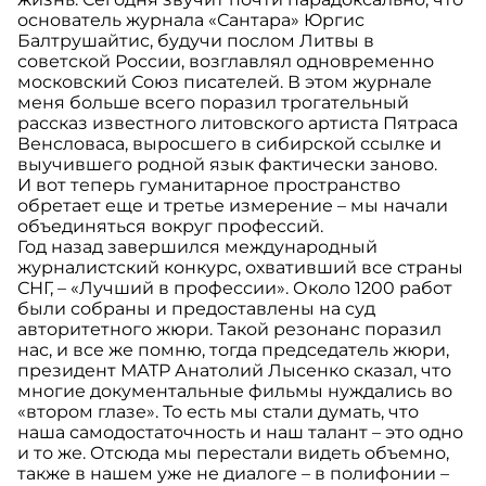
основатель журнала «Сантара» Юргис
Балтрушайтис, будучи послом Литвы в
советской России, возглавлял одновременно
московский Союз писателей. В этом журнале
меня больше всего поразил трогательный
рассказ известного литовского артиста Пятраса
Венсловаса, выросшего в сибирской ссылке и
выучившего родной язык фактически заново.
И вот теперь гуманитарное пространство
обретает еще и третье измерение – мы начали
объединяться вокруг профессий.
Год назад завершился международный
журналистский конкурс, охвативший все страны
СНГ, – «Лучший в профессии». Около 1200 работ
были собраны и предоставлены на суд
авторитетного жюри. Такой резонанс поразил
нас, и все же помню, тогда председатель жюри,
президент МАТР Анатолий Лысенко сказал, что
многие документальные фильмы нуждались во
«втором глазе». То есть мы стали думать, что
наша самодостаточность и наш талант – это одно
и то же. Отсюда мы перестали видеть объемно,
также в нашем уже не диалоге – в полифонии –