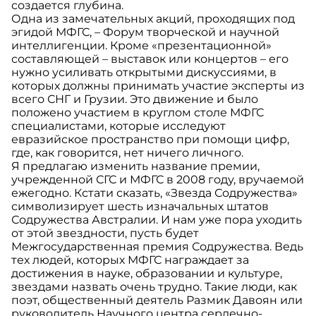
создается глубина.
Одна из замечательных акций, проходящих под
эгидой МФГС, – Форум творческой и научной
интеллигенции. Кроме «презентационной»
составляющей – выставок или концертов – его
нужно усиливать открытыми дискуссиями, в
которых должны принимать участие эксперты из
всего СНГ и Грузии. Это движение и было
положено участием в круглом столе МФГС
специалистами, которые исследуют
евразийское пространство при помощи цифр,
где, как говорится, нет ничего личного.
Я предлагаю изменить название премии,
учрежденной СГС и МФГС в 2008 году, вручаемой
ежегодно. Кстати сказать, «Звезда Содружества»
символизирует шесть изначальных штатов
Содружества Австралии. И нам уже пора уходить
от этой звездности, пусть будет
Межгосударственная премия Содружества. Ведь
тех людей, которых МФГС награждает за
достижения в науке, образовании и культуре,
звездами назвать очень трудно. Такие люди, как
поэт, общественный деятель Размик Давоян или
руководитель Научного центра сердечно-