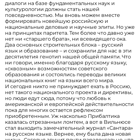
диалоги на базе фундаментальных наук и
культурологии должны стать нашей
повседневностью. Мы вновь можем вместе
формировать новейшую российскую и
национальные деловые и научные элиты. Но уже
на принципах паритета. Тем более что давно уже
нет ни «старшего брата», ни всевидящего ока.
Два основных строительных блока – русский
язык и образование – и сохранили для нас в эти
десятилетия генотип нашей общей памяти. Что
ни говори, именно благодаря русскому языку,
«сквозным» возможностям советского
образования и состоялись переводы великих
национальных книг на языки всего мира.
И сегодня никто не принуждает ехать в Россию,
нет такого национального проекта и директивы,
но люди едут сюда, потому что любовь к
американской и европейской действительности
пока для многих остается рефлексом
приобретенным. Уж насколько Прибалтика
казалась отрезанным ломтем, а вот в Вильнюсе
стал выходить замечательный журнал «Сантара»
на русском языке. Вернее, ему была дана новая
жизнь. Сегодня звучит почти парадоксально, что