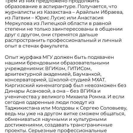
Трем из них предложено продолжить
образование в аспирантуре. Получается, что
журналисты из Казахстана – Арайлым Ибраева,
из Латвии – Юрис Лусис или Анастасия
Меркулова из Липецкой области в равной
степени не только заинтересованы в общении
друг с другом, они стремятся дальше
распространить профессиональный и личный
опыт в стенах факультета.
Опыт журфака МГУ должен быть подхвачен
нашими брендовыми образовательными
учреждениями: ВГИКом, ГИТИСом,
архитектурной академией, Бауманкой,
консерваторией, Школой-студией МХАТ.
Киргизский кинематограф был невозможен без
Динары Асановой, а она – без ВГИКа и
ученичества у великого Михаила Ромма. И если
сегодня одаренные люди поедут из
Таджикистана или Молдовы к Сергею Соловьеву,
ведь мы уже на другом витке сможем общаться,
обмениваться научными и культурными
достижениями, создавать трансграничные
проекты. Серьезные профессиональные