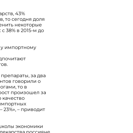
арств, 43%
, то сегодня доля
аменить некоторые
с 38% в 2015-м до
ому импортному
едпочитают
ов.
препараты, за два
ентов говорили о
гами, то в
рост произошел за
о качество
 импортных
 23%», – приводит
школы экономики
 лекарства россияне