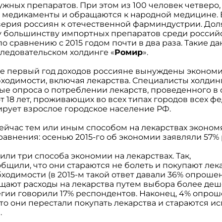
жных препаратов. При этом из 100 человек четверо, 
 медикаменты и обращаются к народной медицине. 
верия россиян к отечественной фарминдустрии. Дол
у большинству импортных препаратов среди российс
по сравнению с 2015 годом почти в два раза. Такие д
ледовательском холдинге «
Ромир
».
е первый год доходов россияне вынуждены экономит
ходимости, включая лекарства. Специалисты холдинг
ые опроса о потреблении лекарств, проведенного в 
от 18 лет, проживающих во всех типах городов всех ф
рует взрослое городское население РФ.
сейчас тем или иным способом на лекарствах эконом
равнения: осенью 2015-го об экономии заявляли 57%
ли три способа экономии на лекарствах. Так,
щили, что они стараются не болеть и покупают лека
ходимости (в 2015-м такой ответ давали 36% опрошен
щают расходы на лекарства путем выбора более деше
тегии говорили 17% респондентов. Наконец, 4% опроше
что они перестали покупать лекарства и стараются и
.