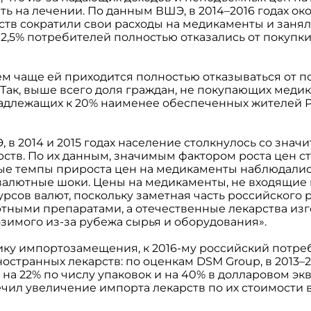
 на лечении. По данным ВШЭ, в 2014–2016 годах ок
ств сократили свои расходы на медикаменты и заня
 2,5% потребителей полностью отказались от покупк
ем чаще ей приходится полностью отказываться от п
. Так, выше всего доля граждан, не покупающих меди
адлежащих к 20% наименее обеспеченных жителей Р
 в 2014 и 2015 годах население столкнулось со знач
ств. По их данным, значимым фактором роста цен с
е темпы прироста цен на медикаменты наблюдались в
валютные шоки. Цены на медикаменты, не входящие
курсов валют, поскольку заметная часть российского 
тными препаратами, а отечественные лекарства изг
зимого из-за рубежа сырья и оборудования».
ику импортозамещения, к 2016-му российский потре
ностранных лекарств: по оценкам DSM Group, в 2013–
 на 22% по числу упаковок и на 40% в долларовом экв
чил увеличение импорта лекарств по их стоимости в 