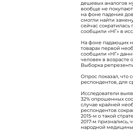
дешевых аналогов ну
вообще не покупают
на фоне падения до
смогли найти замен
сейчас сократилась 
сообщили «НГ» в исс
На фоне падающих н
товарах первой необ
сообщили «НГ» данн
человек в возрасте 
Выборка репрезенти
Опрос показал, что 
респондентов, для с
Исследователи выяви
32% опрошенных сооб
случае крайней необ
респондентов сокра
2015-м о такой стра
2017-м признались, 
народной медицины