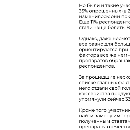
Но были и такие учас
35% опрошенных (в 2
изменилось: они пок
Еще 11% респонденто
стали чаще болеть. 
Однако, даже несмот
все равно для боль
ориентируются при п
фактора все же нем
препаратов обращают
респондентов.
За прошедшие неско
списке главных факто
него отдали свой го
как свойства продукт
упомянули сейчас 3
Кроме того, участн
найти замену импор
полученным ответам,
препараты отечестве