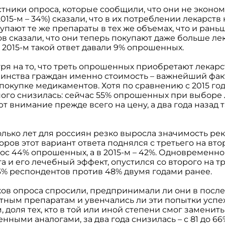
тники опроса, которые сообщили, что они не экономя
015-м – 34%) сказали, что в их потреблении лекарств
упают те же препараты в тех же объемах, что и раньш
в сказали, что они теперь покупают даже больше лек
В 2015-м такой ответ давали 9% опрошенных.
ря на то, что треть опрошенных приобретают лекарс
шинства граждан именно стоимость – важнейший фак
окупке медикаментов. Хотя по сравнению с 2015 го
ного снизилась: сейчас 55% опрошенных при выборе
 внимание прежде всего на цену, а два года назад т
лько лет для россиян резко выросла значимость рек
ров этот вариант ответа поднялся с третьего на вто
лос 44% опрошенных, а в 2015-м – 42%. Одновременно 
а и его лечебный эффект, опустился со второго на тр
3% респондентов против 48% двумя годами ранее.
иков опроса спросили, предпринимали ли они в посл
тным препаратам и увенчались ли эти попытки успех
 доля тех, кто в той или иной степени смог замени
нными аналогами, за два года снизилась – с 81 до 66