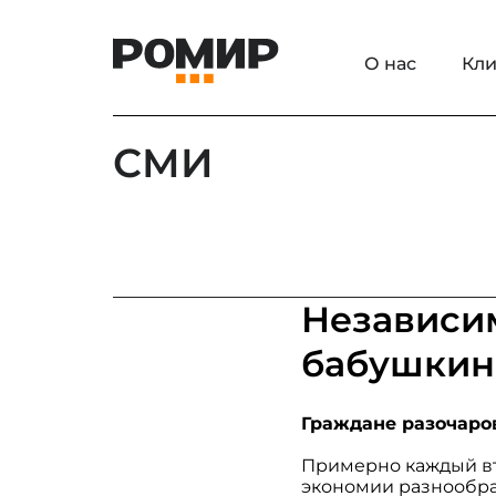
О нас
Кли
СМИ
Независим
бабушкин
Граждане разочаро
Примерно каждый вт
экономии разнообраз