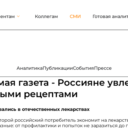
ентам
Коллегам
СМИ
Готовая анали
Аналитика
Публикации
События
Прессе
ая газета - Россияне увл
ыми рецептами
вались в отечественных лекарствах
орой российский потребитель экономит на лекарст
ные: от профилактики и попыток не заразиться до п