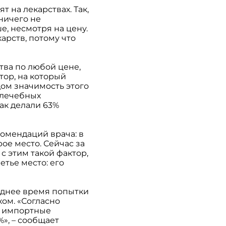
т на лекарствах. Так,
 ничего не
е, несмотря на цену.
арств, потому что
тва по любой цене,
тор, на который
дом значимость этого
 лечебных
ак делали 63%
омендаций врача: в
рое место. Сейчас за
с этим такой фактор,
етье место: его
еднее время попытки
ом. «Согласно
ть импортные
%», – сообщает