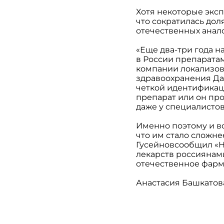
Хотя некоторые эксп
что сократилась до
отечественных анало
«Еще два-три года 
в России препаратам
компании локализова
здравоохранения Дав
четкой идентификац
препарат или он пр
даже у специалистов
Именно поэтому и в
что им стало сложне
Гусейновсообщил «НГ
лекарств россиянами
отечественное фарм
Анастасия Башкатов