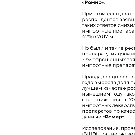
«
Ромир
».
При этом если два г
респондентов заявил
таких ответов снизил
импортные препараты
42% в 2017-м.
Но были и такие ре
препарату: их доля в
27% опрошенных заяв
импортные препараты
Правда, среди респо
года выросла доля п
лучшем качестве ро
нынешнем году такой
счет снижения – с 70
импортных лекарств
препаратов по качес
данные «
Ромир
».
Исследование, пров
(ВШЭ), подтверждает