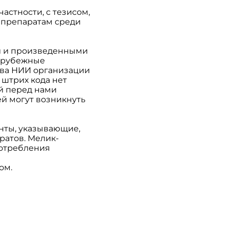
астности, с тезисом,
 препаратам среди
и и произведенными
зарубежные
лава НИИ организации
 штрих кода нет
й перед нами
й могут возникнуть
нты, указывающие,
ратов. Мелик-
потребления
ом.