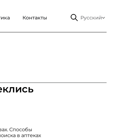
тика
Контакты
Русский
еклись
вах. Способы
оиска в аптеках