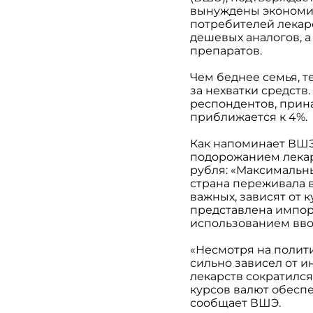
вынуждены экономить
потребителей лекар
дешевых аналогов, а
препаратов.
Чем беднее семья, т
за нехватки средств
респондентов, прин
приближается к 4%.
Как напоминает ВШЭ,
подорожанием лекар
рубля: «Максимальны
страна переживала 
важных, зависят от 
представлена импор
использованием вво
«Несмотря на полит
сильно зависел от и
лекарств сократился
курсов валют обеспе
сообщает ВШЭ.