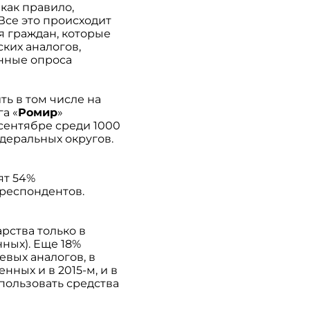
как правило,
Все это происходит
я граждан, которые
ких аналогов,
анные опроса
ь в том числе на
а «
Ромир
»
сентябре среди 1000
едеральных округов.
ят 54%
 респондентов.
рства только в
ных). Еще 18%
вых аналогов, в
нных и в 2015-м, и в
спользовать средства