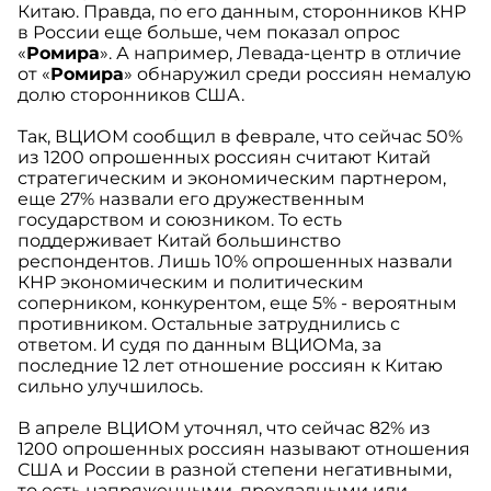
Китаю. Правда, по его данным, сторонников КНР
в России еще больше, чем показал опрос
«
Ромира
». А например, Левада-центр в отличие
от «
Ромира
» обнаружил среди россиян немалую
долю сторонников США.
Так, ВЦИОМ сообщил в феврале, что сейчас 50%
из 1200 опрошенных россиян считают Китай
стратегическим и экономическим партнером,
еще 27% назвали его дружественным
государством и союзником. То есть
поддерживает Китай большинство
респондентов. Лишь 10% опрошенных назвали
КНР экономическим и политическим
соперником, конкурентом, еще 5% - вероятным
противником. Остальные затруднились с
ответом. И судя по данным ВЦИОМа, за
последние 12 лет отношение россиян к Китаю
сильно улучшилось.
В апреле ВЦИОМ уточнял, что сейчас 82% из
1200 опрошенных россиян называют отношения
США и России в разной степени негативными,
то есть напряженными, прохладными или