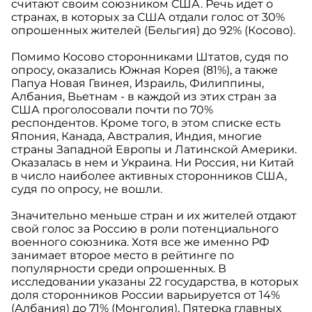
считают своим союзником США. Речь идет о
странах, в которых за США отдали голос от 30%
опрошенных жителей (Бельгия) до 92% (Косово).
Помимо Косово сторонниками Штатов, судя по
опросу, оказались Южная Корея (81%), а также
Папуа Новая Гвинея, Израиль, Филиппины,
Албания, Вьетнам - в каждой из этих стран за
США проголосовали почти по 70%
респондентов. Кроме того, в этом списке есть
Япония, Канада, Австралия, Индия, многие
страны Западной Европы и Латинской Америки.
Оказалась в нем и Украина. Ни Россия, ни Китай
в число наиболее активных сторонников США,
судя по опросу, не вошли.
Значительно меньше стран и их жителей отдают
свой голос за Россию в роли потенциального
военного союзника. Хотя все же именно РФ
занимает второе место в рейтинге по
популярности среди опрошенных. В
исследовании указаны 22 государства, в которых
доля сторонников России варьируется от 14%
(Албания) до 71% (Монголия). Пятерка главных