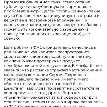
Промсвязьбанка. Аналитики ссылаются на
публичную и непубличную информацию о
проблемах внутри целой группы банков - такие
слухи больше месяца циркулируют в отрасли и
держат ее в постоянном напряжении. По
данным компании, ситуация вокруг этих банков
может быть <окончательно разрешена> (в
пользу санации или отзыва лицензии) уже
осенью.
Центробанк и ФАС отрицательно отнеслись к
решению Альфа-капитала распространить
среди своих клиентов подобную аналитику -
компанию ждет проверка на предмет
недобросовестной конкуренции. В Альфа-банке
заявили, что рассылка отражает частное мнение
менеджера компании Сергея Гаврилова,
подписавшего письмо, и не имеет ничего
общего с официальной позицией банка.
Действия Гаврилова проверят на соответствие
корпоративным стандартам. Впрочем,
упомянутым банкам от этих проверок вряд ли
станет легче - тезисы письма широко разошлись
в СМИ. Сильнее всего может пострадать