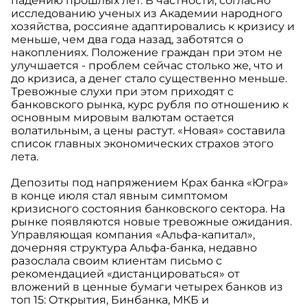
падению прошлых лет. В частности, согласно
исследованию ученых из Академии народного
хозяйства, россияне адаптировались к кризису и
меньше, чем два года назад, заботятся о
накоплениях. Положение граждан при этом не
улучшается - проблем сейчас столько же, что и
до кризиса, а денег стало существенно меньше.
Тревожные слухи при этом приходят с
банковского рынка, курс рубля по отношению к
основным мировым валютам остается
волатильным, а цены растут. «Новая» составила
список главных экономических страхов этого
лета.
Депозиты под напряжением Крах банка «Югра»
в конце июля стал явным симптомом
кризисного состояния банковского сектора. На
рынке появляются новые тревожные ожидания.
Управляющая компания «Альфа-капитал»,
дочерняя структура Альфа-банка, недавно
разослала своим клиентам письмо с
рекомендацией «дистанцироваться» от
вложений в ценные бумаги четырех банков из
топ 15: Открытия, Бинбанка, МКБ и