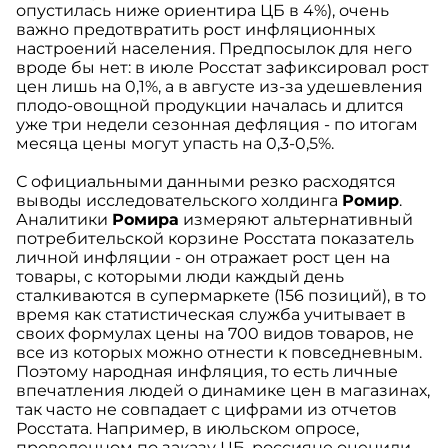
опустилась ниже ориентира ЦБ в 4%), очень
важно предотвратить рост инфляционных
настроений населения. Предпосылок для него
вроде бы нет: в июле Росстат зафиксировал рост
цен лишь на 0,1%, а в августе из-за удешевления
плодо-овощной продукции началась и длится
уже три недели сезонная дефляция - по итогам
месяца цены могут упасть на 0,3-0,5%.
С официальными данными резко расходятся
выводы исследовательского холдинга
Ромир
.
Аналитики
Ромира
измеряют альтернативный
потребительской корзине Росстата показатель
личной инфляции - он отражает рост цен на
товары, с которыми люди каждый день
сталкиваются в супермаркете (156 позиций), в то
время как статистическая служба учитывает в
своих формулах цены на 700 видов товаров, не
все из которых можно отнести к повседневным.
Поэтому народная инфляция, то есть личные
впечатления людей о динамике цен в магазинах,
так часто не совпадает с цифрами из отчетов
Росстата. Например, в июльском опросе,
проведенном по заказу ЦБ, россияне оценили