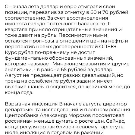
С начала лета доллар и евро отыграли свои
позиции, перевалив за отметку в 60 и 70 рублей
соответственно. За счет восстановления
импорта сальдо платежного баланса со II
квартала приняло отрицательные значения и
тоже давит на рубль. Пессимистичными
остаются прогнозы в отношении цен на нефть и
перспектив новых договоренностей ОПЕК+.
Курс рубля по-прежнему не достиг
фундаментально обоснованных значений,
которые называет Минэкономразвития и другие
аналитики, - в районе 65 рублей за доллар.
Август не предвещает резких девальваций, но
тренд на ослабление рубля задан и имеет
высокие шансы продлиться, по крайней мере, до
конца года.
Взрывная инфляция В начале августа директор
департамента исследований и прогнозирования
Центробанка Александр Морозов посоветовал
россиянам меньше думать о росте цен. Сейчас,
когда регулятор так близок к своему таргету (в
июле инфляция в годовом выражении