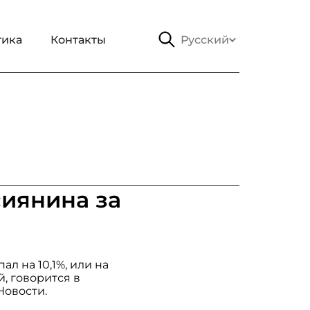
тика
Контакты
Русский
сиянина за
ал на 10,1%, или на
, говорится в
Новости.