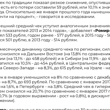
ек по традиции показал резкое снижение, опустивш
о есть его потери составили 59 рублей, или 10,1% к з
да. Относительно же января прошлого года нынешни
чти на процент», - говорится в исследовании.
нешний средний чек уступил аналогичным значениям 
 показателей 2013 и 2014 годов», - добавляет «
Ромир
л 533 рубля, годом ранее - 577 рублей, в 2015 году - 
я 501 рублю, в 2013 году - 514 рублям.
месячную динамику среднего чека по регионам, сил
 снизился на Дальнем Востоке (на 13,8% по сравнению
и (на 13,1% - до 458 рублей) и в Сибири (на 11,9% - до
атился на 10,5% - до 454 рублей, в Центральном феде
на Северо-Западе - на 8,3%, до 615 рублей, на Урале - на
к в январе уменьшился на 8% по сравнению с декабр
 на 8,7%, до 693 рублей. По сравнению с январем 201
а 1,6%, в Петербурге - на 3,8%. Средний чек в гипер
 снизился на 20,7% (по сравнению с январем 2017 год
0,7% (в годовом выражении - рост на 0,8%), в дискаунт
жении).
ира
» основано на данных потребления 30 тысяч росси