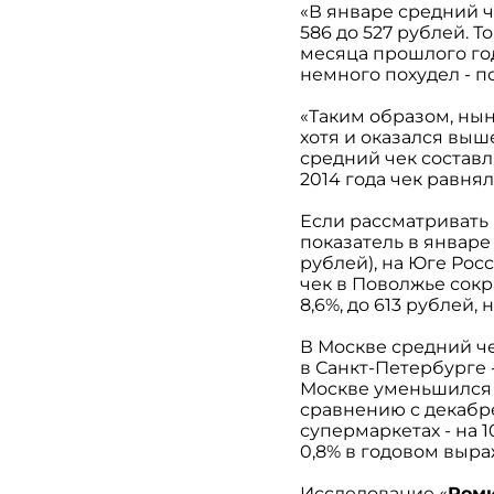
«В январе средний ч
586 до 527 рублей. Т
месяца прошлого го
немного похудел - по
«Таким образом, ны
хотя и оказался выше
средний чек составля
2014 года чек равнялс
Если рассматривать 
показатель в январе
рублей), на Юге Росси
чек в Поволжье сокр
8,6%, до 613 рублей, 
В Москве средний че
в Санкт-Петербурге -
Москве уменьшился н
сравнению с декабрем
супермаркетах - на 1
0,8% в годовом выра
Исследование «
Ром