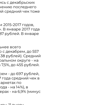
ись с декабрьских
начению последнего
й средний чек тоже
2015-2017 годов,
». В январе 2017 года
587 рублей. В январе
ьнее всего
 с декабрем, до 557
 438 рублей). Средний
ральном округе - на
 7,5%, до 455 рублей.
ем - до 697 рублей,
7 года средний чек в
маркетах по
а - на 14%), в
ерах - на 6,9% (минус
ян, 11 тысяч