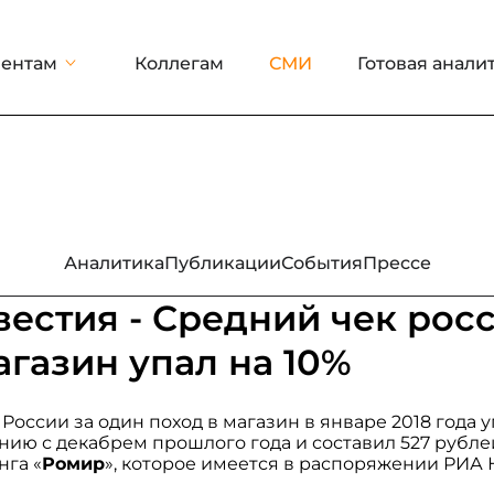
ентам
Коллегам
СМИ
Готовая анали
Аналитика
Публикации
События
Прессе
естия - Средний чек рос
агазин упал на 10%
оссии за один поход в магазин в январе 2018 года уп
нию с декабрем прошлого года и составил 527 рублей
нга «
Ромир
», которое имеется в распоряжении РИА 