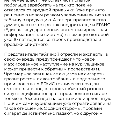
не менее власти не оставляют попыток
побольше заработать на тех, кто пока не
отказался от вредной привычки. Уже принято
решение о новом резком увеличении акциза на
табачную продукцию. А теперь правительство
думает, как на этот рынок внедрить еще и ЕГАИС
(Единая государственная автоматизированная
информационная система), с помощью которой
уже 10 лет ведется контроль производства и
продажи спиртного.
Представители табачной отрасли и эксперты, в
свою очередь, предупреждают, что новое
массированное наступление на курильщиков
может привести к обратным последствиям.
Чрезмерное завышение акцизов на сигареты
грозит ростом их контрабанды и подпольного
производства. А ЕГАИС технически вряд ли
сможет взять под контроль табачный рынок в
силу специфики товара – производство сигарет
только в России идет на сотни миллиардов штук.
Причем сами курильщики уже отреагировали на
такое отношение. С одной стороны, продажи
сигарет действительно падают, но с другой –