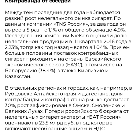
Контрабанда от соседей
Между тем последние два года наблюдается
резкий рост нелегального рынка сигарет. По
данным компании «TNS Россия», за два года он
вырос в 5 раз – с 1,1% от общего объема до 4,9%.
Исследования компании Nielsen оценили долю
нелегальной продукции в III квартале 2016 года в
2,23%, тогда как год назад – всего в 1,04%. Причем
больше половины поставок контрабандных
сигарет приходится на страны Евразийского
экономического союза (ЕАЭС), в том числе на
Белоруссию (38,4%), а также Киргизию и
Казахстан.
В отдельных регионах и городах, как, например, в
Рубцовске Алтайского края и Дагестане, доля
контрабанды и контрафакта на рынке достигает
30%, рост зафиксирован в Омске, Смоленске и
Великих Луках. Потери российского бюджета от
нелегальных сигарет эксперты «БАТ Россия»
оценивают в 23,5 млрд руб. в год, которые
включают несобранные акцизы и НДС.