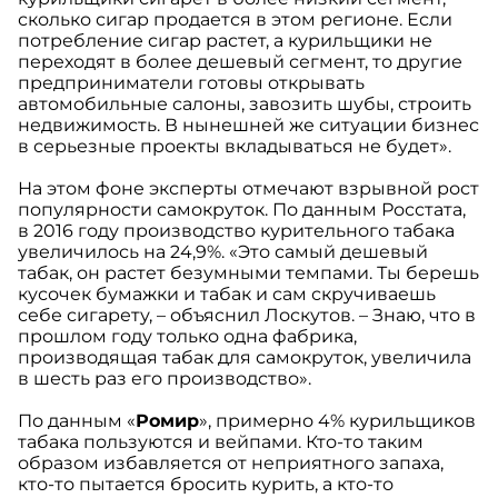
сколько сигар продается в этом регионе. Если
потребление сигар растет, а курильщики не
переходят в более дешевый сегмент, то другие
предприниматели готовы открывать
автомобильные салоны, завозить шубы, строить
недвижимость. В нынешней же ситуации бизнес
в серьезные проекты вкладываться не будет».
На этом фоне эксперты отмечают взрывной рост
популярности самокруток. По данным Росстата,
в 2016 году производство курительного табака
увеличилось на 24,9%. «Это самый дешевый
табак, он растет безумными темпами. Ты берешь
кусочек бумажки и табак и сам скручиваешь
себе сигарету, – объяснил Лоскутов. – Знаю, что в
прошлом году только одна фабрика,
производящая табак для самокруток, увеличила
в шесть раз его производство».
По данным «
Ромир
», примерно 4% курильщиков
табака пользуются и вейпами. Кто-то таким
образом избавляется от неприятного запаха,
кто-то пытается бросить курить, а кто-то