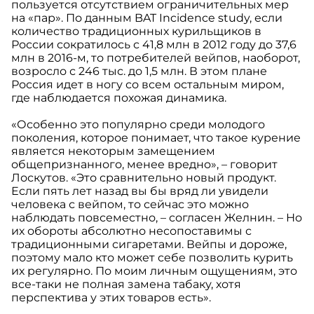
пользуется отсутствием ограничительных мер
на «пар». По данным BAT Incidence study, если
количество традиционных курильщиков в
России сократилось с 41,8 млн в 2012 году до 37,6
млн в 2016-м, то потребителей вейпов, наоборот,
возросло с 246 тыс. до 1,5 млн. В этом плане
Россия идет в ногу со всем остальным миром,
где наблюдается похожая динамика.
«Особенно это популярно среди молодого
поколения, которое понимает, что такое курение
является некоторым замещением
общепризнанного, менее вредно», – говорит
Лоскутов. «Это сравнительно новый продукт.
Если пять лет назад вы бы вряд ли увидели
человека с вейпом, то сейчас это можно
наблюдать повсеместно, – согласен Желнин. – Но
их обороты абсолютно несопоставимы с
традиционными сигаретами. Вейпы и дороже,
поэтому мало кто может себе позволить курить
их регулярно. По моим личным ощущениям, это
все-таки не полная замена табаку, хотя
перспектива у этих товаров есть».