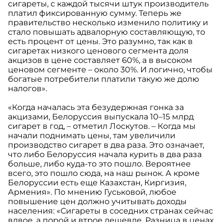
сигареты, с каждой тысячи штук производитель
платил фиксированную сумму. Теперь же
правительство несколько изменило политику и
стало повышать адвалорную составляющую, то
есть процент от цены. Это разумно, так как в
сигаретах низкого ценового сегмента доля
акцизов в цене составляет 60%, а в высоком
ценовом сегменте – около 30%. И логично, чтобы
богатые потребители платили такую же долю
налогов».
«Когда началась эта безудержная гонка за
акцизами, Белоруссия выпускала 10–15 млрд
сигарет в год, – отметил Лоскутов. – Когда мы
начали поднимать цены, там увеличили
производство сигарет в два раза. Это означает,
что либо Белоруссия начала курить в два раза
больше, либо куда-то это пошло. Вероятнее
всего, это пошло сюда, на наш рынок. А кроме
Белоруссии есть еще Казахстан, Киргизия,
Армения». По мнению Гуськовой, любое
повышение цен должно учитывать доходы
населения: «Сигареты в соседних странах сейчас
вдвое, а порой и втрое дешевле. Разница в ценах