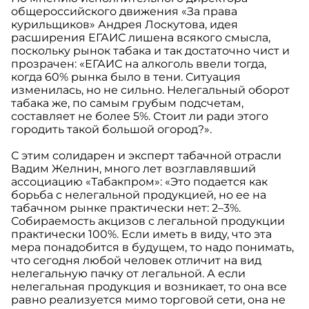
общероссийского движения «За права
курильщиков» Андрея Лоскутова, идея
расширения ЕГАИС лишена всякого смысла,
поскольку рынок табака и так достаточно чист и
прозрачен: «ЕГАИС на алкоголь ввели тогда,
когда 60% рынка было в тени. Ситуация
изменилась, но не сильно. Нелегальный оборот
табака же, по самым грубым подсчетам,
составляет не более 5%. Стоит ли ради этого
городить такой большой огород?».
С этим солидарен и эксперт табачной отрасли
Вадим Желнин, много лет возглавлявший
ассоциацию «Табакпром»: «Это подается как
борьба с нелегальной продукцией, но ее на
табачном рынке практически нет: 2–3%.
Собираемость акцизов с легальной продукции
практически 100%. Если иметь в виду, что эта
мера понадобится в будущем, то надо понимать,
что сегодня любой человек отличит на вид
нелегальную пачку от легальной. А если
нелегальная продукция и возникает, то она все
равно реализуется мимо торговой сети, она не