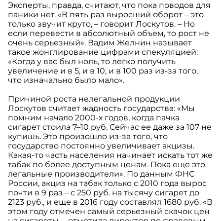
Эксперты, правда, считают, что пока поводов для
паники нет. «В пять раз выросший оборот – это
только звучит круто, – говорит Лоскутов. – Но
если перевести в абсолютный объем, то рост не
очень серьезный». Вадим Желнин называет
такое жонглирование цифрами спекуляцией:
«Когда у вас был ноль, то легко получить
увеличение и в 5, и в 10, и в 100 раз из-за того,
что изначально было мало».
Причиной роста нелегальной продукции
Лоскутов считает жадность государства: «Мы
помним начало 2000-х годов, когда пачка
сигарет стоила 7–10 руб. Сейчас ее даже за 107 не
купишь. Это произошло из-за того, что
государство постоянно увеличивает акцизы.
Какая-то часть населения начинает искать тот же
табак по более доступным ценам. Пока еще это
легальные производители». По данным ФНС
России, акциз на табак только с 2010 года вырос
почти в 9 раз – с 250 руб. на тысячу сигарет до
2123 руб., и еще в 2016 году составлял 1680 руб. «В
этом году отмечен самый серьезный скачок цен
на сигареты, – отметила директор по правовым