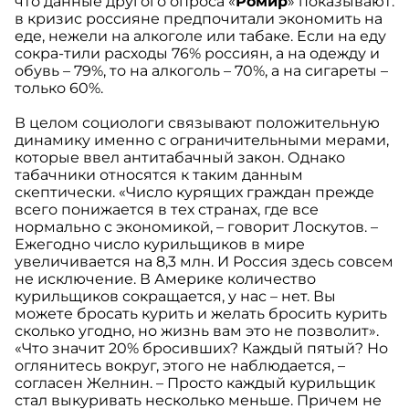
что данные другого опроса «
Ромир
» показывают:
в кризис россияне предпочитали экономить на
еде, нежели на алкоголе или табаке. Если на еду
сокра-тили расходы 76% россиян, а на одежду и
обувь – 79%, то на алкоголь – 70%, а на сигареты –
только 60%.
В целом социологи связывают положительную
динамику именно с ограничительными мерами,
которые ввел антитабачный закон. Однако
табачники относятся к таким данным
скептически. «Число курящих граждан прежде
всего понижается в тех странах, где все
нормально с экономикой, – говорит Лоскутов. –
Ежегодно число курильщиков в мире
увеличивается на 8,3 млн. И Россия здесь совсем
не исключение. В Америке количество
курильщиков сокращается, у нас – нет. Вы
можете бросать курить и желать бросить курить
сколько угодно, но жизнь вам это не позволит».
«Что значит 20% бросивших? Каждый пятый? Но
оглянитесь вокруг, этого не наблюдается, –
согласен Желнин. – Просто каждый курильщик
стал выкуривать несколько меньше. Причем не