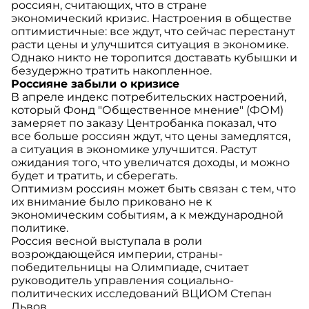
россиян, считающих, что в стране
экономический кризис. Настроения в обществе
оптимистичные: все ждут, что сейчас перестанут
расти цены и улучшится ситуация в экономике.
Однако никто не торопится доставать кубышки и
безудержно тратить накопленное.
Россияне забыли о кризисе
В апреле индекс потребительских настроений,
который Фонд "Общественное мнение" (ФОМ)
замеряет по заказу Центробанка показал, что
все больше россиян ждут, что цены замедлятся,
а ситуация в экономике улучшится. Растут
ожидания того, что увеличатся доходы, и можно
будет и тратить, и сберегать.
Оптимизм россиян может быть связан с тем, что
их внимание было приковано не к
экономическим событиям, а к международной
политике.
Россия весной выступала в роли
возрождающейся империи, страны-
победительницы на Олимпиаде, считает
руководитель управления социально-
политических исследований ВЦИОМ Степан
Львов.