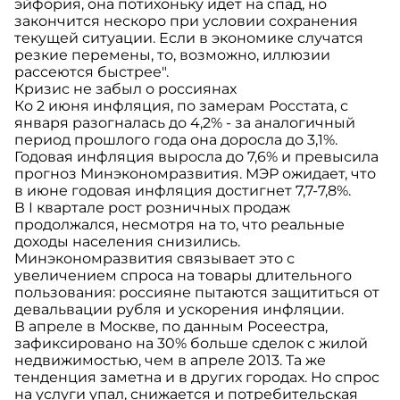
эйфория, она потихоньку идет на спад, но
закончится нескоро при условии сохранения
текущей ситуации. Если в экономике случатся
резкие перемены, то, возможно, иллюзии
рассеются быстрее".
Кризис не забыл о россиянах
Ко 2 июня инфляция, по замерам Росстата, с
января разогналась до 4,2% - за аналогичный
период прошлого года она доросла до 3,1%.
Годовая инфляция выросла до 7,6% и превысила
прогноз Минэкономразвития. МЭР ожидает, что
в июне годовая инфляция достигнет 7,7-7,8%.
В I квартале рост розничных продаж
продолжался, несмотря на то, что реальные
доходы населения снизились.
Минэкономразвития связывает это с
увеличением спроса на товары длительного
пользования: россияне пытаются защититься от
девальвации рубля и ускорения инфляции.
В апреле в Москве, по данным Росеестра,
зафиксировано на 30% больше сделок с жилой
недвижимостью, чем в апреле 2013. Та же
тенденция заметна и в других городах. Но спрос
на услуги упал, снижается и потребительская