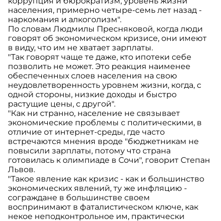
коррупция и бюрократизм, уровень жизни
населения, примерно четыре-семь лет назад -
наркомания и алкоголизм".
По словам Людмилы Пресняковой, когда люди
говорят об экономическом кризисе, они имеют
в виду, что им не хватает зарплаты.
"Так говорят чаще те даже, кто ипотеки себе
позволить не может. Это реакция наименее
обеспеченных слоев населения на свою
неудовлетворенность уровнем жизни, когда, с
одной стороны, низкие доходы и быстро
растущие цены, с другой".
"Как ни странно, население не связывает
экономические проблемы с политическими, в
отличие от интернет-среды, где часто
встречаются мнения вроде "бюджетникам не
повысили зарплаты, потому что страна
готовилась к олимпиаде в Сочи", говорит Степан
Львов.
"Такое явление как кризис - как и большинство
экономических явлений, ту же инфляцию -
сограждане в большинстве своем
воспринимают в фаталистическом ключе, как
некое неподконтрольное им, практически