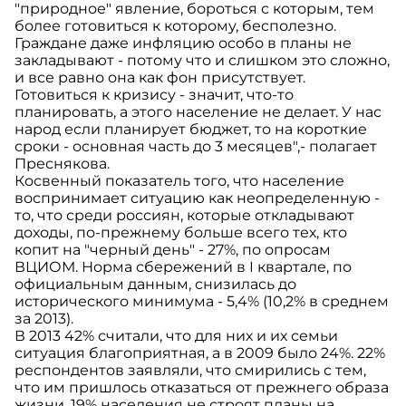
"природное" явление, бороться с которым, тем
более готовиться к которому, бесполезно.
Граждане даже инфляцию особо в планы не
закладывают - потому что и слишком это сложно,
и все равно она как фон присутствует.
Готовиться к кризису - значит, что-то
планировать, а этого население не делает. У нас
народ если планирует бюджет, то на короткие
сроки - основная часть до 3 месяцев",- полагает
Преснякова.
Косвенный показатель того, что население
воспринимает ситуацию как неопределенную -
то, что среди россиян, которые откладывают
доходы, по-прежнему больше всего тех, кто
копит на "черный день" - 27%, по опросам
ВЦИОМ. Норма сбережений в I квартале, по
официальным данным, снизилась до
исторического минимума - 5,4% (10,2% в среднем
за 2013).
В 2013 42% считали, что для них и их семьи
ситуация благоприятная, а в 2009 было 24%. 22%
респондентов заявляли, что смирились с тем,
что им пришлось отказаться от прежнего образа
жизни. 19% населения не строят планы на