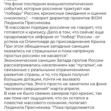
"На фоне последних внешнеполитических
событий, которые россияне трактуют как
"победы" России, кризисные ожидания и оценки
снизились", - говорит директор проектов ФОМ
Людмила Преснякова.
"В массовом порядке россияне не говорят, что
готовятся к кризису. Дело в том, что сейчас еще
продолжается эйфория от "побед" России - от
успеха на Олимпиаде до присоединения Крыма.
При этом обещанные западные санкции
оказались не страшными и пока напрямую
простых россиян не касаются".
Экономические санкции Запада против России
рассматривались населением как "пугалки", не
связанные с реальными ограничениями
развития страны, и то, что Крым получит
большие дотации, почти не вызвало
недовольства. Этого просто не заметили на фоне
"великих свершений" марта-апреля.
В мае не было свежих замеров про кризис, так
как пока нет ощущения, что он остался в
повестке массового сознания, полагает
Людмила Преснякова. "Пока продолжается