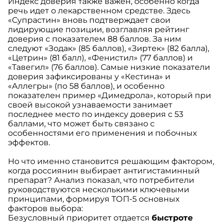
Индекс доверия также важен, особенно когда
речь идет о лекарственном средстве. Здесь
«Супрастин» вновь подтверждает свои
лидирующие позиции, возглавляя рейтинг
доверия с показателем 88 баллов. За ним
следуют «Зодак» (85 баллов), «Зиртек» (82 балла),
«Цетрин» (81 балл), «Фенистил» (77 баллов) и
«Тавегил» (76 баллов). Самые низкие показатели
доверия зафиксированы у «Кестина» и
«Аллегры» (по 58 баллов), и особенно
показателен пример «Димедрола», который при
своей высокой узнаваемости занимает
последнее место по индексу доверия с 53
баллами, что может быть связано с
особенностями его применения и побочных
эффектов.
Но что именно становится решающим фактором,
когда россиянин выбирает антигистаминный
препарат? Анализ показал, что потребители
руководствуются несколькими ключевыми
принципами, формируя ТОП-5 основных
факторов выбора:
Безусловный приоритет отдается
быстроте