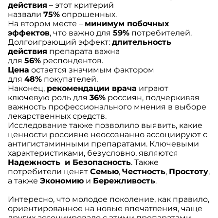
действия
– этот критерий
назвали
75%
опрошенных.
На втором месте –
минимум побочных
эффектов
, что важно для
59%
потребителей.
Долгоиграющий эффект:
длительность
действия
препарата важна
для
56%
респондентов.
Цена
остается значимым фактором
для
48%
покупателей.
Наконец,
рекомендации врача
играют
ключевую роль для
36%
россиян, подчеркивая
важность профессионального мнения в выборе
лекарственных средств.
Исследование также позволило выявить, какие
ценности россияне неосознанно ассоциируют с
антигистаминными препаратами. Ключевыми
характеристиками, безусловно, являются
Надежность
и Безопасность
. Также
потребители ценят
Семью
,
Честность
,
Простоту
,
а также
Экономию
и
Бережливость
.
Интересно, что молодое поколение, как правило,
ориентированное на новые впечатления, чаще
других ассоциировало с этими препаратами