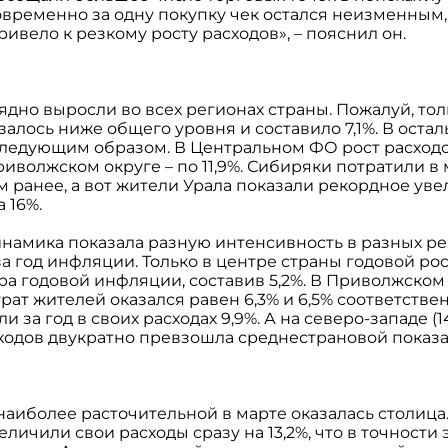
ременно за одну покупку чек остался неизменным, 
ривело к резкому росту расходов», – пояснил он.
ядно выросли во всех регионах страны. Пожалуй, тол
залось ниже общего уровня и составило 7,1%. В остал
ледующим образом. В Центральном ФО рост расходов
иволжском округе – по 11,9%. Сибиряки потратили в 
 ранее, а вот жители Урала показали рекордное ув
 16%.
инамика показала разную интенсивность в разных ре
 год инфляции. Только в центре страны годовой рос
ра годовой инфляции, составив 5,2%. В Приволжском
рат жителей оказался равен 6,3% и 6,5% соответстве
 за год в своих расходах 9,9%. А на северо-западе (1
сходов двукратно превзошла среднестрановой показа
наиболее расточительной в марте оказалась столица
личили свои расходы сразу на 13,2%, что в точности