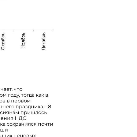
чает, что
 году, тогда как в
ов в первом
ннего праздника – 8
оссиянам пришлось
ичения НДС
ека сохранился почти
аши
учших ценовых