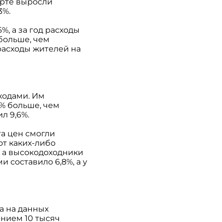
арте выросли
3%.
%, а за год расходы
 больше, чем
 расходы жителей на
ходами. Им
% больше, чем
л 9,6%.
а цен смогли
от каких-либо
, а высокодоходники
и составило 6,8%, а у
а на данных
ением 10 тысяч