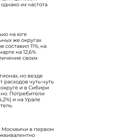
однако их частота
ько на юге
ьных же округах
 составил 11%, на
марте на 12,6%
еличение своих
гионах, но везде
т расходов чуть-чуть
 округе и в Сибири
нно. Потребители
4,2%) и на Урале
тель.
. Москвичи в первом
 эквивалентно