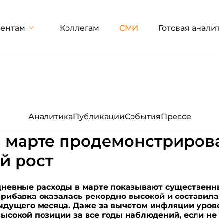
ентам
Коллегам
СМИ
Готовая анали
Аналитика
Публикации
События
Прессе
в марте продемонстриров
й рост
дневные расходы в марте показывают существенны
ибавка оказалась рекордно высокой и составила 
ыдущего месяца. Даже за вычетом инфляции уров
высокой позиции за все годы наблюдений, если не