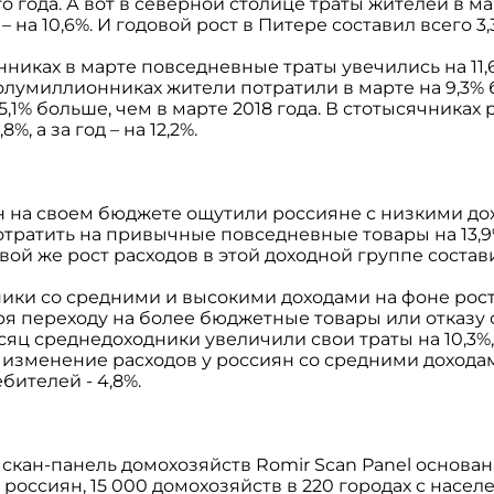
 года. А вот в северной столице траты жителей в м
 на 10,6%. И годовой рост в Питере составил всего 3,
никах в марте повседневные траты увечились на 11,6
полумиллионниках жители потратили в марте на 9,3%
5,1% больше, чем в марте 2018 года. В стотысячниках
%, а за год – на 12,2%.
ен на своем бюджете ощутили россияне с низкими до
отратить на привычные повседневные товары на 13,9
вой же рост расходов в этой доходной группе состави
ики со средними и высокими доходами на фоне рост
я переходу на более бюджетные товары или отказу 
месяц среднедоходники увеличили свои траты на 10,3%
же изменение расходов у россиян со средними доходам
бителей - 4,8%.
 скан-панель домохозяйств Romir Scan Panel основан
россиян, 15 000 домохозяйств в 220 городах с насел