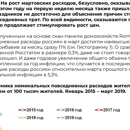
 На рост мартовских расходов, безусловно, оказыв
 этом году на первую неделю месяца также пришл
здников не достаточно для объяснения причин ст
седневных трат. По всей видимости, сказываются 
о продолжает стимулировать рост цен.
олученным на основе скан-панели домохозяйств Rom
дневные расходы россиян в март достигли наивысшег
ибавив за месяц сразу 11% (см. Гистограмму 1). О ср
нной Росстатом в размере 0,3%, даже не стоит говор
зошел. И даже годовое увеличение общего объема т
пленной за год инфляции, что случается в последн
общие расходы россиян относительно марта прошлого 
льной инфляции в 5,3%.
намика номинальных повседневных расходов жител
м от 100 тысяч жителей. Январь 2015 – март 2019.