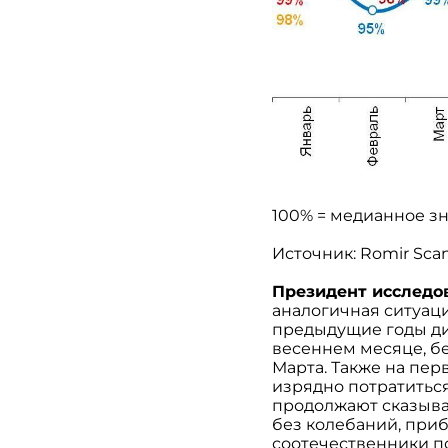
100% = медианное зн
Источник:
Romir
Sca
Президент исследо
аналогичная ситуаци
предыдущие годы ди
весеннем месяце, бе
Марта. Также на пе
изрядно потратитьс
продолжают сказыват
без колебаний, приб
соотечественники п