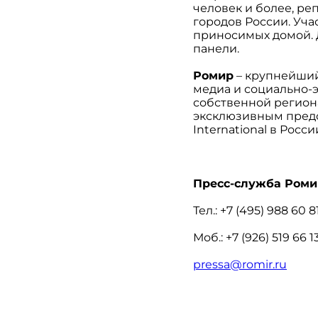
человек и более, р
городов России. Уча
приносимых домой. 
панели.
Ромир
– крупнейший
медиа и социально-
собственной региона
эксклюзивным предс
International в Росс
Пресс-служба Роми
Тел.: +7 (495) 988 60 8
Моб.: +7 (926) 519 66 1
pressa
@
romir
.
ru