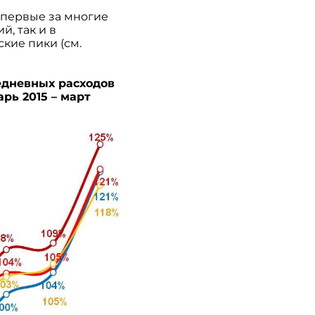
впервые за многие
, так и в
кие пики (см.
едневных расходов
рь 2015 – март