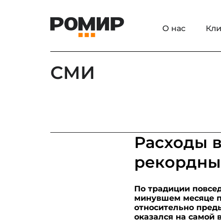
О нас
Кли
СМИ
Расходы 
рекордны
По традиции повсе
минувшем месяце пр
относительно пред
оказался на самой 