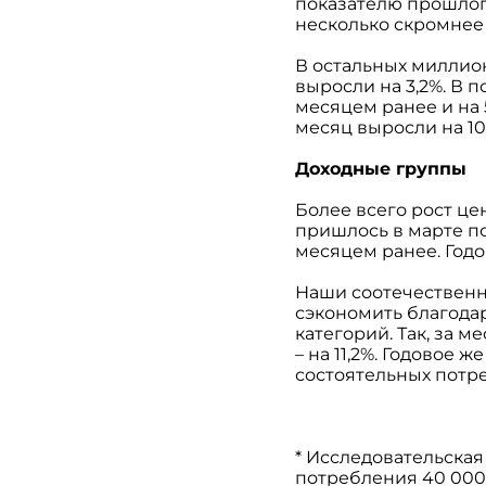
показателю прошлого
несколько скромнее –
В остальных миллион
выросли на 3,2%. В 
месяцем ранее и на 
месяц выросли на 10,8
Доходные группы
Более всего рост ц
пришлось в марте п
месяцем ранее. Годо
Наши соотечественн
сэкономить благодар
категорий. Так, за 
– на 11,2%. Годовое 
состоятельных потре
* Исследовательская
потребления 40 000 