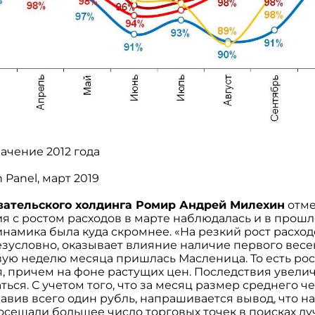
ачение 2012 года
n
Panel
, март 2019
вательского холдинга Ромир Андрей Милехин
отме
я с ростом расходов в марте наблюдалась и в прошлом
намика была куда скромнее. «На резкий рост расход
зусловно, оказывает влияние наличие первого весе
рвую неделю месяца пришлась Масленица. То есть р
я, причем на фоне растущих цен. Последствия увел
ься. С учетом того, что за месяц размер среднего ч
авив всего один рубль, напрашивается вывод, что н
осещали большее число торговых точек в поисках л