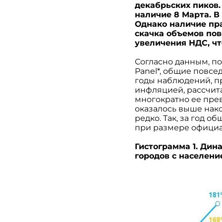
декабрьских пиков.
наличие 8 Марта. В
Однако наличие пра
скачка объемов пов
увеличения НДС, чт
Согласно данным, п
Panel*, общие повсе
годы наблюдений, пр
инфляцией, рассчита
многократно ее прев
оказалось выше нако
редко. Так, за год 
при размере официа
Гистограмма 1. Ди
городов с население