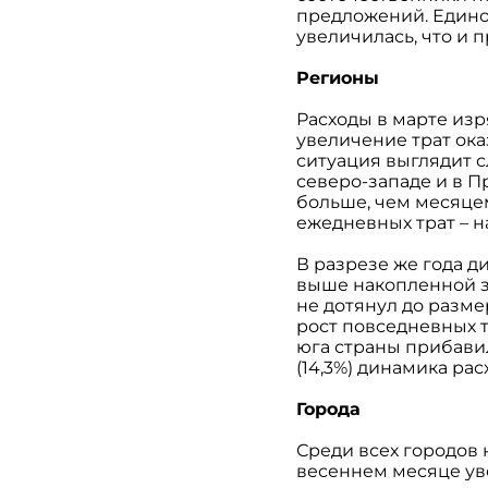
предложений. Единов
увеличилась, что и п
Регионы
Расходы в марте изр
увеличение трат ока
ситуация выглядит с
северо-западе и в Пр
больше, чем месяцем
ежедневных трат – на
В разрезе же года д
выше накопленной за
не дотянул до разме
рост повседневных т
юга страны прибавили
(14,3%) динамика ра
Города
Среди всех городов 
весеннем месяце уве