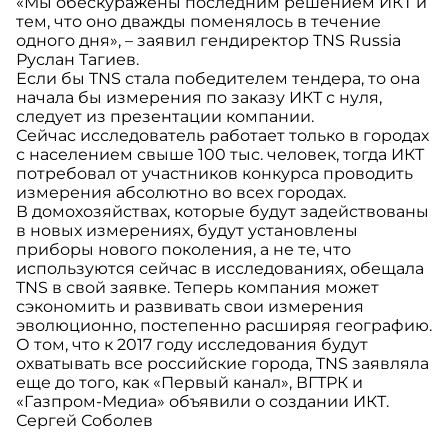
«Мы обескуражены последним решением ИКТ и
тем, что оно дважды поменялось в течение
одного дня», – заявил гендиректор TNS Russia
Руслан Тагиев.
Если бы TNS стала победителем тендера, то она
начала бы измерения по заказу ИКТ с нуля,
следует из презентации компании.
Сейчас исследователь работает только в городах
с населением свыше 100 тыс. человек, тогда ИКТ
потребовал от участников конкурса проводить
измерения абсолютно во всех городах.
В домохозяйствах, которые будут задействованы
в новых измерениях, будут установлены
приборы нового поколения, а не те, что
используются сейчас в исследованиях, обещала
TNS в свой заявке. Теперь компания может
сэкономить и развивать свои измерения
эволюционно, постепенно расширяя географию.
О том, что к 2017 го­ду исследования будут
охватывать все российские города, TNS заявляла
еще до того, как «Первый канал», ВГТРК и
«Газпром-Медиа» объявили о создании ИКТ.
Сергей Соболев