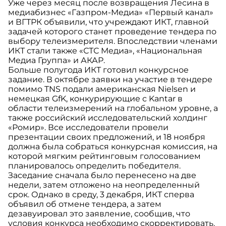
Уже через месяц после возвращения Лесина в
медиабизнес «Газпром-Медиа» «Первый канал»
и ВГТРК объявили, что учреждают ИКТ, главной
задачей которого станет проведение тендера по
выбору телеизмерителя. Впоследствии членами
ИКТ стали также «СТС Медиа», «Национальная
Медиа Группа» и АКАР.
Больше полугода ИКТ готовил конкурсное
задание. В октябре заявки на участие в тендере
помимо TNS подали американская Nielsen и
немецкая GfK, конкурирующие с Kantar в
области телеизмерений на глобальном уровне, а
также российский исследовательский холдинг
«Ромир». Все исследователи провели
презентации своих предложений, и 18 ноября
должна была собраться конкурсная комиссия, на
которой мягким рейтинговым голосованием
планировалось определить победителя.
Заседание сначала было перенесено на две
недели, затем отложено на неопределенный
срок. Однако в среду, 3 декабря, ИКТ сперва
объявил об отмене тендера, а затем
дезавуировал это заявление, сообщив, что
условия конкурса необходимо скорректировать.