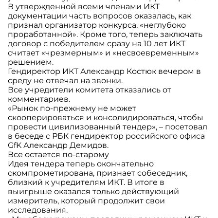
В утвержденной всеми членами ИКТ
документации часть вопросов оказалась, как
признал организатор конкурса, «неглубоко
проработанной». Кроме того, теперь заключать
договор с победителем сразу на 10 лет ИКТ
считает «чрезмерным» и «несвоевременным»
решением.
Гендиректор ИКТ Александр Костюк вечером в
среду не отвечал на звонки.
Все учредители комитета отказались от
комментариев.
«Рынок по-прежнему не может
скооперироваться и консолидироваться, чтобы
провести цивилизованный тендер», – посетовал
в беседе с РБК гендиректор российского офиса
GfK Александр Демидов.
Все остается по-старому
Идея тендера теперь окончательно
скомпрометирована, признает собеседник,
близкий к учредителям ИКТ. В итоге в
выигрыше оказался только действующий
измеритель, который продолжит свои
исследования.