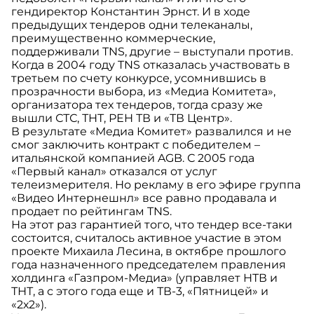
гендиректор Константин Эрнст. И в ходе
предыдущих тендеров одни телеканалы,
преимущественно коммерческие,
поддерживали TNS, другие – выступали против.
Когда в 2004 году TNS отказалась участвовать в
третьем по счету конкурсе, усомнившись в
прозрачности выбора, из «Медиа Комитета»,
организатора тех тендеров, тогда сразу же
вышли СТС, ТНТ, РЕН ТВ и «ТВ Центр».
В результате «Медиа Комитет» развалился и не
смог заключить контракт с победителем –
итальянской компанией AGB. С 2005 года
«Первый канал» отказался от услуг
телеизмерителя. Но рекламу в его эфире группа
«Видео Интернешнл» все равно продавала и
продает по рейтингам TNS.
На этот раз гарантией того, что тендер все-таки
состоится, считалось активное участие в этом
проекте Михаила Лесина, в октябре прошлого
года назначенного председателем правления
холдинга «Газпром-Медиа» (управляет НТВ и
ТНТ, а с этого года еще и ТВ-3, «Пятницей» и
«2х2»).