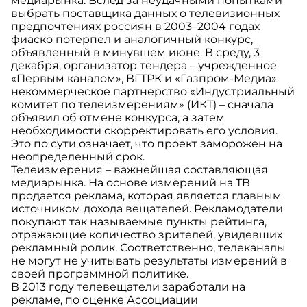
медиарынка. Вслед за неудачными попытками
выбрать поставщика данных о телевизионных
предпочтениях россиян в 2003–2004 годах
фиаско потерпел и аналогичный конкурс,
объявленный в минувшем июне. В среду, 3
декабря, организатор тендера – учрежденное
«Первым каналом», ВГТРК и «Газпром-Медиа»
некоммерческое партнерство «Индустриальный
комитет по телеизмерениям» (ИКТ) – сначала
объявил об отмене конкурса, а затем
необходимости скорректировать его условия.
Это по сути означает, что проект заморожен на
неопределенный срок.
Телеизмерения – важнейшая составляющая
медиарынка. На основе измерений на ТВ
продается реклама, которая является главным
источником дохода вещателей. Рекламодатели
покупают так называемые пункты рейтинга,
отражающие количество зрителей, увидевших
рекламный ролик. Соответственно, телеканалы
не могут не учитывать результаты измерений в
своей программной политике.
В 2013 году телевещатели заработали на
рекламе, по оценке Ассоциации