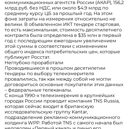
коммуникационных агентств России (АКАР), 156,2
млрд руб. без НДС, или около $4,9 млрд по
среднему курсу ЦБ за прошлый год. На этом
фоне затраты на измерения относительно не
велики. В объявленном ИКТ тендере стартовая,
то есть максимальная, стоимость десятилетнего
контракта была определена в $35 млн в первый
год с последующим ежегодным увеличением
этой суммы в соответствии с изменением
общего индекса потребительских цен, которые
публикует Росстат.
Неглубоко проработали
Проводившиеся в прошлом десятилетии
тендеры по выбору телеизмерителя
провалились, так как между собой не могли
договориться основные покупатели этих данных
– федеральные телеканалы.
С конца 1990-х телеизмерения в крупнейших
городах России проводит компания TNS Russia,
которая сейчас входит в британскую
исследовательскую группу Kantar,
подразделение рекламно-коммуникационного
холдинга WPP. Работой TNS с самого начала был
недоволен «Первый канал» и лично его