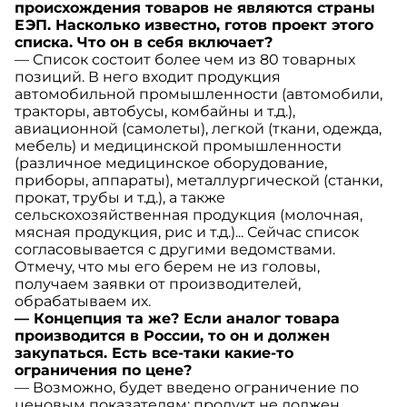
происхождения товаров не являются страны
ЕЭП. Насколько известно, готов проект этого
списка. Что он в себя включает?
— Список состоит более чем из 80 товарных
позиций. В него входит продукция
автомобильной промышленности (автомобили,
тракторы, автобусы, комбайны и т.д.),
авиационной (самолеты), легкой (ткани, одежда,
мебель) и медицинской промышленности
(различное медицинское оборудование,
приборы, аппараты), металлургической (станки,
прокат, трубы и т.д.), а также
сельскохозяйственная продукция (молочная,
мясная продукция, рис и т.д.)... Сейчас список
согласовывается с другими ведомствами.
Отмечу, что мы его берем не из головы,
получаем заявки от производителей,
обрабатываем их.
— Концепция та же? Если аналог товара
производится в России, то он и должен
закупаться. Есть все-таки какие-то
ограничения по цене?
— Возможно, будет введено ограничение по
ценовым показателям: продукт не должен