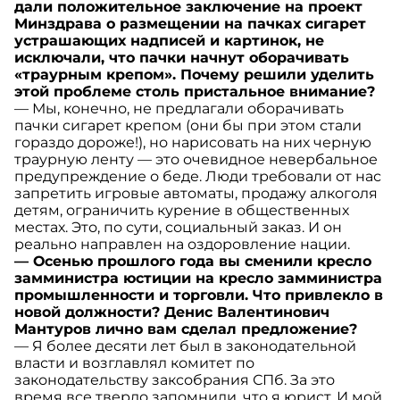
дали положительное заключение на проект
Минздрава о размещении на пачках сигарет
устрашающих надписей и картинок, не
исключали, что пачки начнут оборачивать
«траурным крепом». Почему решили уделить
этой проблеме столь пристальное внимание?
— Мы, конечно, не предлагали оборачивать
пачки сигарет крепом (они бы при этом стали
гораздо дороже!), но нарисовать на них черную
траурную ленту — это очевидное невербальное
предупреждение о беде. Люди требовали от нас
запретить игровые автоматы, продажу алкоголя
детям, ограничить курение в общественных
местах. Это, по сути, социальный заказ. И он
реально направлен на оздоровление нации.
— Осенью прошлого года вы сменили кресло
замминистра юстиции на кресло замминистра
промышленности и торговли. Что привлекло в
новой должности? Денис Валентинович
Мантуров лично вам сделал предложение?
— Я более десяти лет был в законодательной
власти и возглавлял комитет по
законодательству заксобрания СПб. За это
время все твердо запомнили, что я юрист. И мой