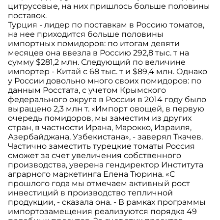
цитрусовые, на них пришлось больше половины
поставок.
Турция - лидер по поставкам в Россию томатов,
на нее приходится больше половины
импортных помидоров: по итогам девяти
месяцев она ввезла в Россию 292,8 тыс. т на
сумму $281,2 млн. Следующий по величине
импортер - Китай с 68 тыс. т и $89,4 млн. Однако
у России довольно много своих помидоров: по
данным Росстата, с учетом Крымского
федерального округа в России в 2014 году было
выращено 2,3 млн т. «Импорт овощей, в первую
очередь помидоров, мы заместим из других
стран, в частности Ирана, Марокко, Израиля,
Азербайджана, Узбекистана», - заверял Ткачев.
Частично заместить турецкие томаты Россия
сможет за счет увеличения собственного
производства, уверена гендиректор Института
аграрного маркетинга Елена Тюрина. «С
прошлого года мы отмечаем активный рост
инвестиций в производство тепличной
продукции, - сказала она. - В рамках программы
импортозамещения реализуются порядка 49