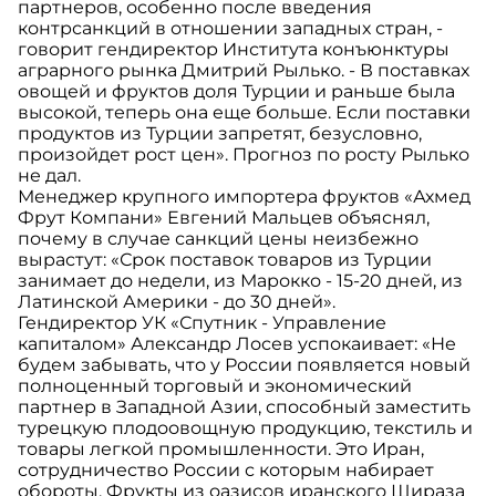
партнеров, особенно после введения
контрсанкций в отношении западных стран, -
говорит гендиректор Института конъюнктуры
аграрного рынка Дмитрий Рылько. - В поставках
овощей и фруктов доля Турции и раньше была
высокой, теперь она еще больше. Если поставки
продуктов из Турции запретят, безусловно,
произойдет рост цен». Прогноз по росту Рылько
не дал.
Менеджер крупного импортера фруктов «Ахмед
Фрут Компани» Евгений Мальцев объяснял,
почему в случае санкций цены неизбежно
вырастут: «Срок поставок товаров из Турции
занимает до недели, из Марокко - 15-20 дней, из
Латинской Америки - до 30 дней».
Гендиректор УК «Спутник - Управление
капиталом» Александр Лосев успокаивает: «Не
будем забывать, что у России появляется новый
полноценный торговый и экономический
партнер в Западной Азии, способный заместить
турецкую плодоовощную продукцию, текстиль и
товары легкой промышленности. Это Иран,
сотрудничество России с которым набирает
обороты. Фрукты из оазисов иранского Шираза