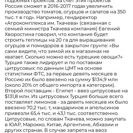
подобных проектов. За счет этих проектов
Россия сможет в 2016-2017 годах увеличить
производство томатов, огурцов и салатов на 350
тыс. т в год». Например, гендиректор
«Агрокомплекса им. Ткачева» (связанная с
семьей министра Ткачева компания) Евгений
Хворостина говорил, что компания будет
строить теплицы на 20 га для выращивания
огурцов и помидоров в закрытом грунте: «Вы
сами видите, что зимой их в магазинах не
хватает. Сколько можно есть турецкие овощи?»
Турция также лидирует и по поставкам
цитрусовых: по данным ЦМТ на основе
статистики ФТС, за первые девять месяцев в
Россию их было ввезено на сумму $134,9 млн
(около 20% от общего импорта в категории).
Второй поставщик - Египет - ввез цитрусовые на
$131,8 млн. Из цитрусовых Турция больше всего
поставляет лимонов - за девять месяцев их было
ввезено 70,2 тыс. т, мандаринов и апельсинов
привезли 65,4 тыс. и 43,1 тыс. соответственно.
Цитрусовые, по словам Ткачева, можно закупать
в ЮАР, Марокко, Китае, Аргентине, Абхазии и
других странах. В случае запрета на ввоз