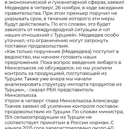
в экономической и гуманитарной сферах, заявил
Медведев в четверг, 26 ноября, в ходе заседания
правительства. При этом премьер поручил не
указывать срок, в течение которого эти меры
будут действовать. По его словам, это будет
зависеть от международной ситуации и «от
наших отношений с Турцией». Медведев особо
уточнил, что ограничения могут затронуть
поставки продовольствия.
«Как только поручение [Медведева] поступит в
ведомство, мы начнем готовить наши
предложения. Пока вопрос введения эмбарго в
Минсельхозе не обсуждался, но мы усилили
контроль за продукцией, поступающей из
Турции. Также уже вчера мы начали
анализировать структуру импорта продуктов из
Турции», - сказал РБК представитель
Минсельхоза.
Утром в четверг глава Минсельхоза Александр
Ткачев заявил об усилении контроля поставок
продовольствия из Турции. По словам министра,
15% сельхозпродукции из Турции не
соответствует принятым в России нормам. С
начала 2015 года зарегистрировано около 40