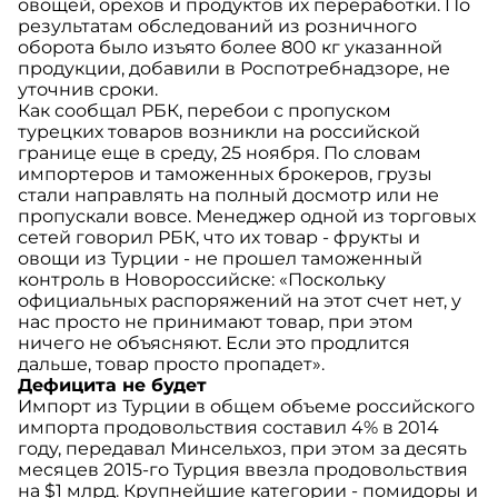
овощей, орехов и продуктов их переработки. По
результатам обследований из розничного
оборота было изъято более 800 кг указанной
продукции, добавили в Роспотребнадзоре, не
уточнив сроки.
Как сообщал РБК, перебои с пропуском
турецких товаров возникли на российской
границе еще в среду, 25 ноября. По словам
импортеров и таможенных брокеров, грузы
стали направлять на полный досмотр или не
пропускали вовсе. Менеджер одной из торговых
сетей говорил РБК, что их товар - фрукты и
овощи из Турции - не прошел таможенный
контроль в Новороссийске: «Поскольку
официальных распоряжений на этот счет нет, у
нас просто не принимают товар, при этом
ничего не объясняют. Если это продлится
дальше, товар просто пропадет».
Дефицита не будет
Импорт из Турции в общем объеме российского
импорта продовольствия составил 4% в 2014
году, передавал Минсельхоз, при этом за десять
месяцев 2015-го Турция ввезла продовольствия
на $1 млрд. Крупнейшие категории - помидоры и