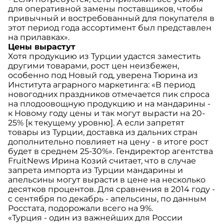
для оперативной замены поставщиков, чтобы
привычный и востребованный для покупателя в
этот период года ассортимент был представлен
на прилавках».
Цены вырастут
Хотя продукцию из Турции удастся заместить
другими товарами, рост цен неизбежен,
особенно под Новый год, уверена Тюрина из
Института аграрного маркетинга: «В период
новогодних праздников отмечается пик спроса
на плодоовощную продукцию и на мандарины -
к Новому году цены и так могут вырасти на 20-
25% [к текущему уровню]. А если запретят
товары из Турции, доставка из дальних стран
дополнительно повлияет на цену - в итоге рост
будет в среднем 25-30%». Гендиректор агентства
FruitNews Ирина Козий считает, что в случае
запрета импорта из Турции мандарины и
апельсины могут вырасти в цене на несколько
десятков процентов. Для сравнения в 2014 году -
с сентября по декабрь - апельсины, по данным
Росстата, подорожали всего на 9%.
«Турция - один из важнейших для России