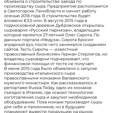
объявила о строительстве завода по
производству сыра. Предприятие расположится
в Светогорске Ленобласти и начнет работу
осенью 2016 года. В строительство будет
вложено €3,5 млн. В августе 2015 года в
подмосковной деревне Дубровское открылась
сыроварня «Русский пармезан», владельцем
которой является 27-летний Олег Сирота. По
данным портала «Медуза», Сирота бросил
аграрный вуз, после чего занимался созданием
сайтов. Тесть Сироты — известный
православный бизнесмен Герман Стерлигов, но
владелец сыроварни подчеркивает, что
финансовой помощи от тестя не получает.
В июне 2015 года было объявлено о запуске
производства итальянского сыра
православными монахами Валаамского
мужского монастыря. Как рассказывалось в
репортаже Russia Today, один из монахов
съездил в Италию, где освоил технологию
изготовления сыра и закупил необходимое
оборудование. Пока монахи производят сыры
для себя и паломников, но в будущем
планируют вывести продукцию на рынок.