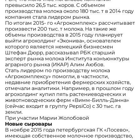
превысило 26,5 тыс. коров. С объемом
производства молока около 180 тыс. т в 2014 году
компания стала лидером рынка.
По итогам 2015- го «Агрокомплекс» рассчитывает
произвести 200 тыс. т молока. На такие же
объемы производства в 2015 году планирует
выйти агрохолдинг «Эконива», основателем
которого является немецкий бизнесмен
Штефан Дюрр, рассказывал РБК старший
эксперт рынка молока Института конъюнктуры
аграрного рынка (ИКАР) Алим Аюбов.
Стать лидером по производству молока
«Агрокомплексу» помогли, в частности,
недавние приобретения фермерских хозяйств,
отмечали аналитики. Например, в прошлом году
агрохолдинг купил пять растениеводческих и
животноводческих ферм «Вимм-Билль-Данна»
(сейчас входит в группу PepsiCo) с 30 тыс. га
земли.
При участии Марии Жолобовой
Новые сыровары
В ноябре 2015 года петербургская ГК «Лосево»,
имеющая собственное молочное производство,