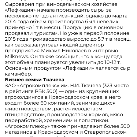
Сыроварня при винодельческом хозяйстве
«Лефкадия» начала производить сыры за
несколько лет до антисанкций, однако до марта
2014 года объем производства был невелик:
примерно 1 т в месяц. Продукцию в основном
продавали туристам. Но уже в первой половине
2015 года производство выросло до 5,7 т в месяц,
как рассказал управляющий директор
предприятия Михаил Николаев в интервью
Milknews. Он также сообщил, что к концу года
этот объем планируется увеличить до 10-12 т.
Основным продуктом «Лефкадии» является сыр
камамбер.
Бизнес семьи Ткачева
ЗАО «Агрокомплекс» им. Н.И. Ткачева (323 место
в рейтинге РБК 500) — один из крупнейших
агрохолдингов в Краснодарском крае, в него
входит более 60 компаний, занимающихся
животноводством, растениеводством,
птицеводством, производством кормов, мясо-
переработкой, хранением и логистикой.
«Агрокомплексу» также принадлежит более 500
магазинов в Краснодарском и Ставропольском