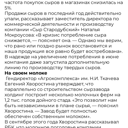
частота покупок сыров в магазинах снизилась на
5%.
Продажи сыров в последний год действительно
упали, рассказывает заместитель директора по
коммерческой деятельности и производству
компании «Сыр Стародубский» Наталья
Мокроусова: «В кризис потребление сыра
снижается, — поясняет она. — Однако мы верим,
что рано или поздно рынок восстановится и
наша продукция все равно будет востребована».
В надежде на увеличение потребления в июне
компания даже запустила дополнительную
линию по производству твердых сыров.
На своем молоке
Гендиректор «Агрокомплекса» им. Н.И. Ткачева
Евгений Хворостина утверждает, что
параллельно со строительством сырзавода
холдинг построит несколько молочных ферм на
1,2 тыс. голов дойного стада. «Это позволит нам
быть независимыми в плане сырья, — пояснил
Хворостина. — Завод будет полностью
обеспечен собственным молоком».
В сентябре этого года Хворостина рассказывал
РБК, что молочное поголовье компании