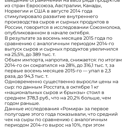
Введение ограничений на ввоз ряда продуктов
из стран Евросоюза, Австралии, Канады,
Норвегии и США в августе 2014 года
стимулировало развитие внутреннего
производства сыров и сырных продуктов в
России, говорится в исследовании Союзмолока,
опубликованном в начале октября.
В результате за восемь месяцев 2015 года по
сравнению с аналогичным периодом 2014-го
выпуск сыров и сырных продуктов увеличился
на 25,5%, до 389 тыс. т.
Объем импорта, напротив, снижается: по итогам
2014-го он сократился на 28%, до 316,1 тыс. т, за
первые восемь месяцев 2015-го — упал в 2,3
раза, до 94,3 тыс. т.
Одновременно существенно выросли цены на
сыр: по данным Росстата, в октябре 1 кг
«национальных сыров и брынзы» стоил в
среднем 378,3 руб., что на 20,2% больше, чем
годом раньше.
Данные исследования «Ромира» за первое
полугодие этого года показывали, что средний
чек на сыры по сравнению с аналогичным
периодом 2014-го вырос на 10%, при этом