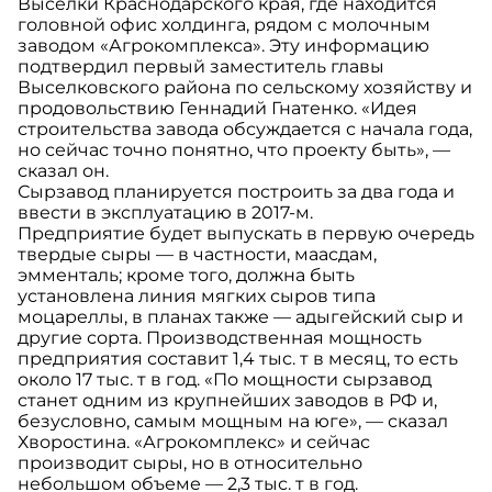
Выселки Краснодарского края, где находится
головной офис холдинга, рядом с молочным
заводом «Агрокомплекса». Эту информацию
подтвердил первый заместитель главы
Выселковского района по сельскому хозяйству и
продовольствию Геннадий Гнатенко. «Идея
строительства завода обсуждается с начала года,
но сейчас точно понятно, что проекту быть», —
сказал он.
Сырзавод планируется построить за два года и
ввести в эксплуатацию в 2017-м.
Предприятие будет выпускать в первую очередь
твердые сыры — в частности, маасдам,
эмменталь; кроме того, должна быть
установлена линия мягких сыров типа
моцареллы, в планах также — адыгейский сыр и
другие сорта. Производственная мощность
предприятия составит 1,4 тыс. т в месяц, то есть
около 17 тыс. т в год. «По мощности сырзавод
станет одним из крупнейших заводов в РФ и,
безусловно, самым мощным на юге», — сказал
Хворостина. «Агрокомплекс» и сейчас
производит сыры, но в относительно
небольшом объеме — 2,3 тыс. т в год.