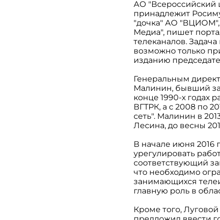
АО "Всероссийский 
принадлежит Росиму
"дочка" АО "ВЦИОМ"
Медиа", пишет порт
телеканалов. Задача 
возможно только при
изданию председат
Генеральным директ
Малинин, бывший зам
конце 1990-х годах 
ВГТРК, а с 2008 по 
сеть". Малинин в 20
Лесина, до весны 201
В начале июня 2016
урегулировать рабо
соответствующий зак
что необходимо огр
занимающихся телеи
главную роль в обл
Кроме того, Луговой
предложил ввести г