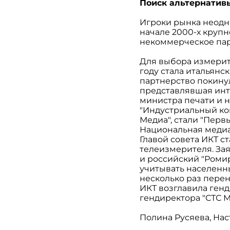
Поиск альтернатив
Игроки рынка неодн
начале 2000-х круп
некоммерческое пар
Для выбора измерит
году стала итальянс
партнерство покинули
представлявшая инт
министра печати и н
"Индустриальный ко
Медиа", стали "Перв
Национальная медиа 
Главой совета ИКТ с
телеизмерителя. Зая
и российский "Роми
учитывать населенны
несколько раз перено
ИКТ возглавила генд
гендиректора "СТС М
Полина Русяева, На