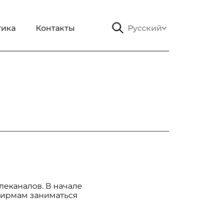
тика
Контакты
Русский
еканалов. В начале
фирмам заниматься