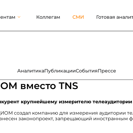
ентам
Коллегам
СМИ
Готовая анали
Аналитика
Публикации
События
Прессе
ИОМ вместо TNS
онкурент крупнейшему измерителю телеаудитории
ИОМ создал компанию для измерения аудитории тел
 внесен законопроект, запрещающий иностранным 