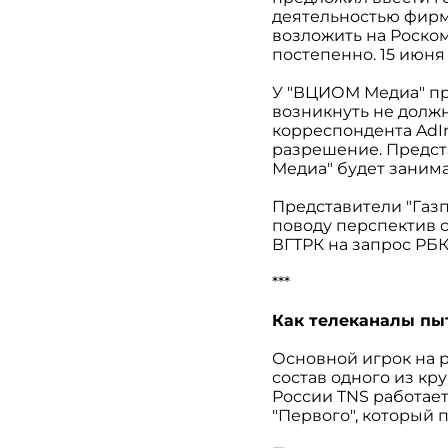
деятельностью фирм
возложить на Роском
постепенно. 15 июня
У "ВЦИОМ Медиа" пр
возникнуть не должн
корреспондента AdIn
разрешение. Предс
Медиа" будет заним
Представители "Газп
поводу перспектив с
ВГТРК на запрос РБК
***
Как телеканалы пы
Основной игрок на р
состав одного из к
России TNS работает
"Первого", который 