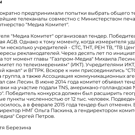
ы
ократно предпринимали попытки выбрать общего т
нейшие телеканалы совместно с Министерством печа
тнерство "Медиа Комитет".
еля "Медиа Комитет" организовал тендер. Победите
кая AGB. Однако к тому моменту, когда измерителя уд
 несколько учредителей - СТС, ТНТ, РEН ТВ, "ТВ Цент
ересы рекламодателей. Через десять лет по инициа
а тот момент главы "Газпром-Медиа" Михаила Лесин
митет по телеизмерениям" (ИКТ). Учредителями ИКТ
ый канал" и ВГТРК. Вскоре к ним присоединились "СТ
группа, а также Ассоциация коммуникационных аген
тал сам Лесин. В июне 2014 года комитет объявил те
вки на участие подали TNS, американо-голландская N
р". Победитель конкурса должен был расширить ге
е пункты численностью от 12 тыс. человек. Подведе
силось, а в феврале 2015 года тендер был отменен. В
иректор НМГ Ольга Паскина, а гендиректором комит
едиа" Сергей Петров.
стя Березина