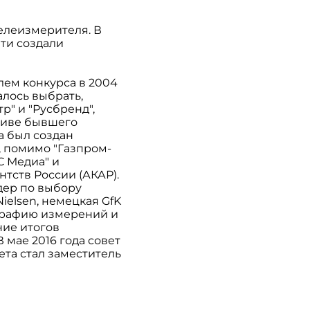
елеизмерителя. В
ти создали
лем конкурса в 2004
алось выбрать,
р" и "Русбренд",
тиве бывшего
а был создан
, помимо "Газпром-
С Медиа" и
тств России (АКАР).
ндер по выбору
ielsen, немецкая GfK
ографию измерений и
ние итогов
 мае 2016 года совет
ета стал заместитель