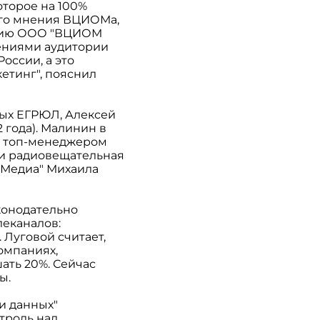
торое на 100%
ого мнения ВЦИОМа,
панию ООО "ВЦИОМ
рениями аудитории
оссии, а это
етинг", пояснил
ных EГРЮЛ, Алексей
 года). Малинин в
ыл топ-менеджером
я и радиовещательная
м-Медиа" Михаила
конодательно
леканалов:
 Луговой считает,
омпаниях,
ать 20%. Сейчас
ы.
и данных"
троль над