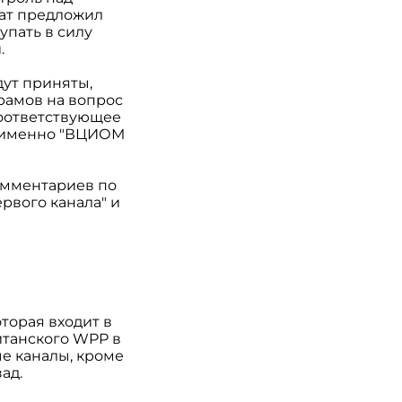
тат предложил
упать в силу
.
дут приняты,
брамов на вопрос
соответствующее
к именно "ВЦИОМ
комментариев по
рвого канала" и
торая входит в
итанского WPP в
ые каналы, кроме
ад.