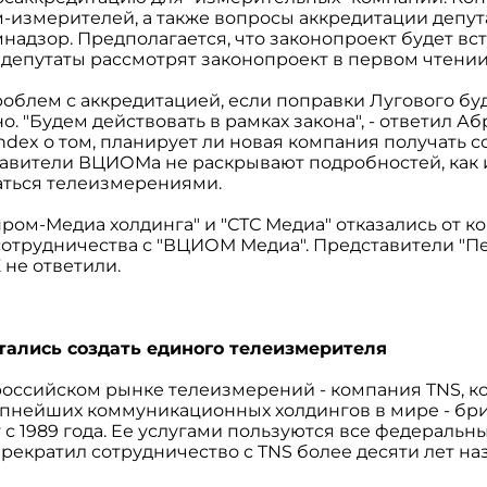
-измерителей, а также вопросы аккредитации депу
надзор. Предполагается, что законопроект будет вст
 депутаты рассмотрят законопроект в первом чтении
облем с аккредитацией, если поправки Лугового бу
о. "Будем действовать в рамках закона", - ответил А
dex о том, планирует ли новая компания получать 
тавители ВЦИОМа не раскрывают подробностей, ка
аться телеизмерениями.
ром-Медиа холдинга" и "СТС Медиа" отказались от 
отрудничества с "ВЦИОМ Медиа". Представители "Пе
 не ответили.
тались создать единого телеизмерителя
оссийском рынке телеизмерений - компания TNS, ко
рупнейших коммуникационных холдингов в мире - бр
 с 1989 года. Eе услугами пользуются все федеральн
прекратил сотрудничество с TNS более десяти лет наз