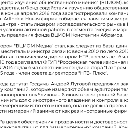
центр изучения общественного мнения" (ВЦИОМ), ко
ществу, и Фонд содействия изучению общественн
, в конце апреля 2016 года зарегистрировали ком
ал AdIndex. Новая фирма собирается заняться изме
центра - стать лидером исследовательского рынка в Р
 условии активной работы в сегменте "медиа и марк
ель правления фонда ВЦИОМ Константин Абрамов.
ором "ВЦИОМ Медиа" стал, как следует из базы дан
еститель министра связи (с весны 2010 по лето 2012
работал техническим директором НТВ, восемь лет б
2010 год возглавлял ФГУП "Российская телевизионна
13-2014 годах был советником гендиректора "Газпро
5 года - член совета директоров "НТВ- Плюс".
 года депутат Госдумы Андрей Луговой предложил за
ту компаний, которые измеряют объем аудитории те
онопроект опубликован 6 июня в электронной базе.
аничить долю иностранного владения и контроля в к
змерениями: по его мнению, она не должна превыш
асти измерений занимают как раз иностранные фирм
 "в целях обеспечения прозрачности и достоверност
осаккредитацию для "измерительных" компаний. Кон