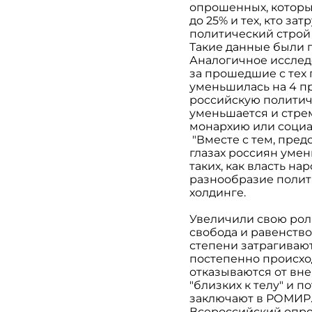
опрошенных, которы
до 25% и тех, кто за
политический строй 
Такие данные были 
Аналогичное исслед
за прошедшие с тех 
уменьшилась на 4 пр
российскую политиче
уменьшается и стрем
монархию или социа
"Вместе с тем, пред
глазах россиян уме
таких, как власть н
разнообразие полити
холдинге.
Увеличили свою рол
свобода и равенство
степени затрагивают
постепенно происхо
отказываются от вне
"близких к телу" и 
заключают в РОМИР
Всероссийский опро