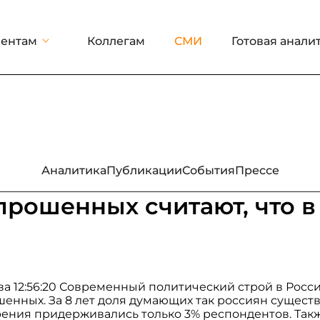
ентам
Коллегам
СМИ
Готовая анали
Аналитика
Публикации
События
Прессе
прошенных считают, что в
ква 12:56:20 Современный политический строй в Росс
енных. За 8 лет доля думающих так россиян сущест
рения придерживались только 3% респондентов. Так