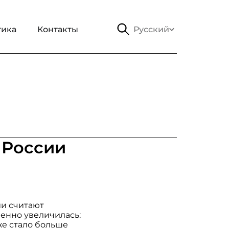
тика
Контакты
Русский
 России
ии считают
венно увеличилась:
же стало больше