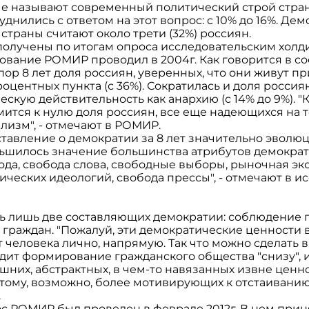
е называют современный политический строй стран
труднились с ответом на этот вопрос: с 10% до 16%. Де
страны считают около трети (32%) россиян.
получены по итогам опроса исследовательским хол
ование РОМИР проводил в 2004г. Как говорится в с
пор 8 лет доля россиян, уверенных, что они живут п
оцентных пункта (с 36%). Сократилась и доля росси
скую действительность как анархию (с 14% до 9%). "К
ится к нулю доля россиян, все еще надеющихся на то
лизм", - отмечают в РОМИР.
ставление о демократии за 8 лет значительно эволю
ньшилось значение большинства атрибутов демократи
арода, свобода слова, свободные выборы, рыночная эк
ческих идеологий, свобода прессы", - отмечают в и
ь лишь две составляющих демократии: соблюдение п
 граждан. "Пожалуй, эти демократические ценности
 человека лично, напрямую. Так что можно сделать в
дит формирование гражданского общества "снизу", 
шних, абстрактных, в чем-то навязанных извне ценн
потому, возможно, более мотивирующих к отстаиванию 
.
с РОМИР был проведен в феврале 2012г. В нем прин