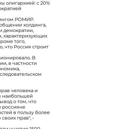
ы олигархией: с 20%
мократией
дингом РОМИР.
ообщении холдинга,
ри демократии,
ян, характеризующих
роме того,
, что Россия строит
ционировало. В
и, в частности
ономика,
сследовательском
рав человека и
 в наибольшей
ывод о том, что
и россияне
остей в пользу более
своих прав", -
яли участие 1500