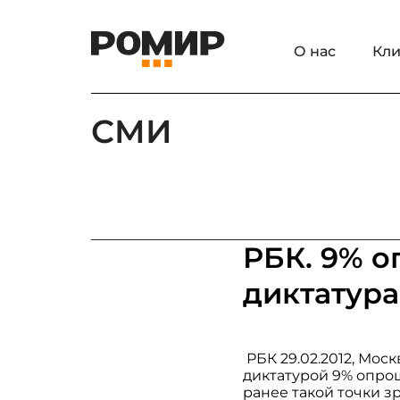
О нас
Кли
СМИ
РБК. 9% о
диктатура
РБК 29.02.2012, Мос
диктатурой 9% опрош
ранее такой точки з