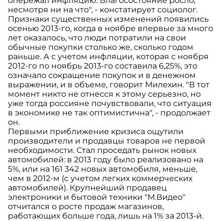
опережал инфляцию. Благосостояние росло,
несмотря ни на что", - констатирует социолог.
Признаки существенных изменений появились
осенью 2013-го, когда в ноябре впервые за много
лет оказалось, что люди потратили на свои
обычные покупки столько же, сколько годом
раньше. А с учетом инфляции, которая с ноября
2012-го по ноябрь 2013-го составила 6,25%, это
означало сокращение покупок и в денежном
выражении, и в объеме, говорит Милехин. "В тот
момент никто не отнесся к этому серьезно, но
уже тогда россияне почувствовали, что ситуация
в экономике не так оптимистична", - продолжает
он.
Первыми приближение кризиса ощутили
производители и продавцы товаров не первой
необходимости. Стал проседать рынок новых
автомобилей: в 2013 году было реализовано на
5%, или на 161 342 новых автомобиля, меньше,
чем в 2012-м (с учетом легких коммерческих
автомобилей). Крупнейший продавец
электроники и бытовой техники "М.Видео"
отчитался о росте продаж магазинов,
работающих больше года, лишь на 1% за 2013-й.