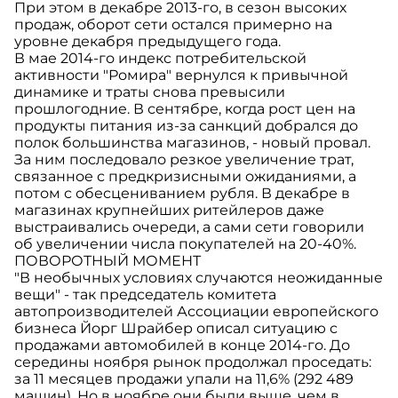
При этом в декабре 2013-го, в сезон высоких
продаж, оборот сети остался примерно на
уровне декабря предыдущего года.
В мае 2014-го индекс потребительской
активности "Ромира" вернулся к привычной
динамике и траты снова превысили
прошлогодние. В сентябре, когда рост цен на
продукты питания из-за санкций добрался до
полок большинства магазинов, - новый провал.
За ним последовало резкое увеличение трат,
связанное с предкризисными ожиданиями, а
потом с обесцениванием рубля. В декабре в
магазинах крупнейших ритейлеров даже
выстраивались очереди, а сами сети говорили
об увеличении числа покупателей на 20-40%.
ПОВОРОТНЫЙ МОМЕНТ
"В необычных условиях случаются неожиданные
вещи" - так председатель комитета
автопроизводителей Ассоциации европейского
бизнеса Йорг Шрайбер описал ситуацию с
продажами автомобилей в конце 2014-го. До
середины ноября рынок продолжал проседать:
за 11 месяцев продажи упали на 11,6% (292 489
машин). Но в ноябре они были выше, чем в