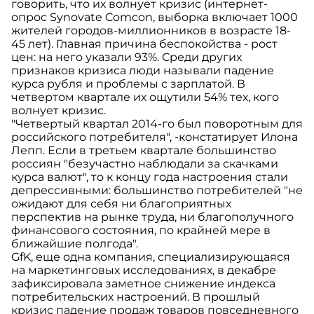
говорить, что их волнует кризис (интернет-
опрос Synovate Comcon, выборка включает 1000
жителей городов-миллионников в возрасте 18-
45 лет). Главная причина беспокойства - рост
цен: на него указали 93%. Среди других
признаков кризиса люди называли падение
курса рубля и проблемы с зарплатой. В
четвертом квартале их ощутили 54% тех, кого
волнует кризис.
"Четвертый квартал 2014-го был поворотным для
российского потребителя", -констатирует Илона
Лепп. Если в третьем квартале большинство
россиян "безучастно наблюдали за скачками
курса валют", то к концу года настроения стали
депрессивными: большинство потребителей "не
ожидают для себя ни благоприятных
перспектив на рынке труда, ни благополучного
финансового состояния, по крайней мере в
ближайшие полгода".
GfK, еще одна компания, специализирующаяся
на маркетинговых исследованиях, в декабре
зафиксировала заметное снижение индекса
потребительских настроений. В прошлый
кризис падение продаж товаров повседневного