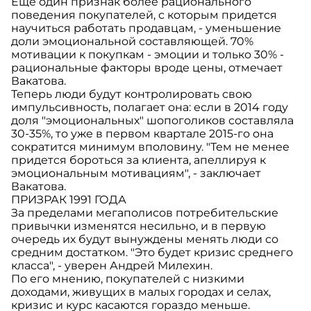
Еще один признак более рационального
поведения покупателей, с которым придется
научиться работать продавцам, - уменьшение
доли эмоциональной составляющей. 70%
мотивации к покупкам - эмоции и только 30% -
рациональные факторы вроде цены, отмечает
Вакатова.
Теперь люди будут контролировать свою
импульсивность, полагает она: если в 2014 году
доля "эмоциональных" шопоголиков составляла
30-35%, то уже в первом квартале 2015-го она
сократится минимум вполовину. "Тем не менее
придется бороться за клиента, апеллируя к
эмоциональным мотивациям", - заключает
Вакатова.
ПРИЗРАК 1991 ГОДА
За пределами мегаполисов потребительские
привычки изменятся несильно, и в первую
очередь их будут вынуждены менять люди со
средним достатком. "Это будет кризис среднего
класса", - уверен Андрей Милехин.
По его мнению, покупателей с низкими
доходами, живущих в малых городах и селах,
кризис и курс касаются гораздо меньше.