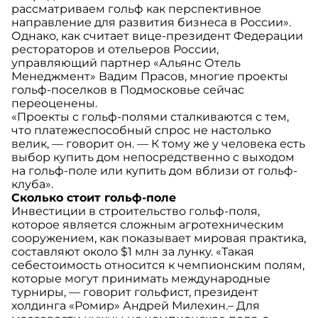
рассматриваем гольф как перспективное
направление для развития бизнеса в России».
Однако, как считает вице-президент Федерации
рестораторов и отельеров России,
управляющий партнер «Альянс Отель
Менеджмент» Вадим Прасов, многие проекты
гольф-поселков в Подмосковье сейчас
переоценены.
«Проекты с гольф-полями сталкиваются с тем,
что платежеспособный спрос не настолько
велик, — говорит он. — К тому же у человека есть
выбор купить дом непосредственно с выходом
на гольф-поле или купить дом вблизи от гольф-
клуба».
Сколько стоит гольф-поле
Инвестиции в строительство гольф-поля,
которое является сложным агротехническим
сооружением, как показывает мировая практика,
составляют около $1 млн за лунку. «Такая
себестоимость относится к чемпионским полям,
которые могут принимать международные
турниры, — говорит гольфист, президент
холдинга «Ромир» Андрей Милехин.– Для