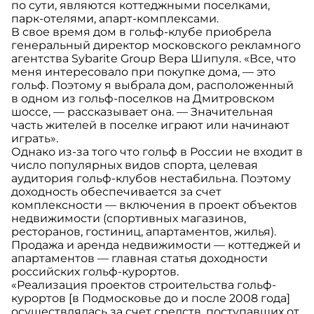
по сути, являются коттеджными поселками,
парк-отелями, апарт-комплексами.
В свое время дом в гольф-клубе приобрела
генеральный директор московского рекламного
агентства Sybarite Group Вера Шипуля. «Все, что
меня интересовало при покупке дома, — это
гольф. Поэтому я выбрала дом, расположенный
в одном из гольф-поселков на Дмитровском
шоссе, — рассказывает она. — Значительная
часть жителей в поселке играют или начинают
играть».
Однако из-за того что гольф в России не входит в
число популярных видов спорта, целевая
аудитория гольф-клубов нестабильна. Поэтому
доходность обеспечивается за счет
комплексности — включения в проект объектов
недвижимости (спортивных магазинов,
ресторанов, гостиниц, апартаментов, жилья).
Продажа и аренда недвижимости — коттеджей и
апартаментов — главная статья доходности
российских гольф-курортов.
«Реализация проектов строительства гольф-
курортов [в Подмосковье до и после 2008 года]
осуществлялась за счет средств, поступавших от