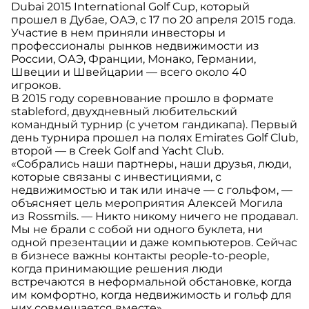
Dubai 2015 International Golf Cup, который
прошел в Дубае, ОАЭ, с 17 по 20 апреля 2015 года.
Участие в нем приняли инвесторы и
профессионалы рынков недвижимости из
России, ОАЭ, Франции, Монако, Германии,
Швеции и Швейцарии — всего около 40
игроков.
В 2015 году соревнование прошло в формате
stableford, двухдневный любительский
командный турнир (с учетом гандикапа). Первый
день турнира прошел на полях Emirates Golf Club,
второй — в Creek Golf and Yacht Club.
«Собрались наши партнеры, наши друзья, люди,
которые связаны с инвестициями, с
недвижимостью и так или иначе — с гольфом, —
объясняет цель мероприятия Алексей Могила
из Rossmils. — Никто никому ничего не продавал.
Мы не брали с собой ни одного буклета, ни
одной презентации и даже компьютеров. Сейчас
в бизнесе важны контакты people-to-people,
когда принимающие решения люди
встречаются в неформальной обстановке, когда
им комфортно, когда недвижимость и гольф для
них совмещается вместе».