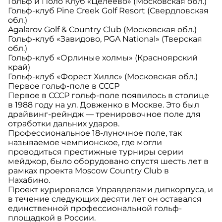
Гольф и Поло Клуб «Целеево» (Московская обл.)
Гольф-клуб Pine Creek Golf Resort (Свердловская
обл.)
Agalarov Golf & Country Club (Московская обл.)
Гольф-клуб «Завидово, PGA National» (Тверская
обл.)
Гольф-клуб «Орлиные холмы» (Красноярский
край)
Гольф-клуб «Форест Хиллс» (Московская обл.)
Первое гольф-поле в СССР
Первое в СССР гольф-поле появилось в столице
в 1988 году на ул. Довженко в Москве. Это был
драйвинг-рейндж — тренировочное поле для
отработки дальних ударов.
Профессиональное 18-луночное поле, так
называемое чемпионское, где могли
проводиться престижные турниры серии
мейджор, было оборудовано спустя шесть лет в
рамках проекта Moscow Country Club в
Нахабино.
Проект курировался Управделами дипкорпуса, и
в течение следующих десяти лет он оставался
единственной профессиональной гольф-
площадкой в России.