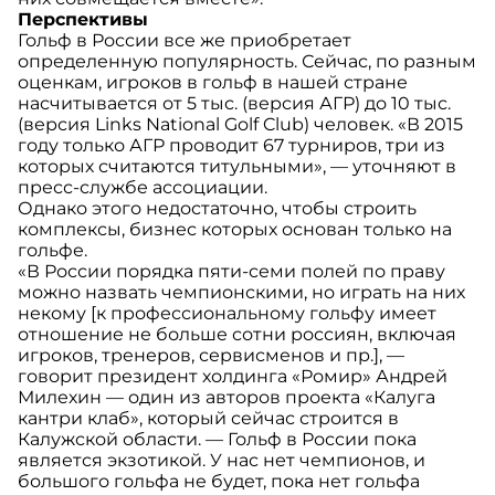
Перспективы
Гольф в России все же приобретает
определенную популярность. Сейчас, по разным
оценкам, игроков в гольф в нашей стране
насчитывается от 5 тыс. (версия АГР) до 10 тыс.
(версия Links National Golf Club) человек. «В 2015
году только АГР проводит 67 турниров, три из
которых считаются титульными», — уточняют в
пресс-службе ассоциации.
Однако этого недостаточно, чтобы строить
комплексы, бизнес которых основан только на
гольфе.
«В России порядка пяти-семи полей по праву
можно назвать чемпионскими, но играть на них
некому [к профессиональному гольфу имеет
отношение не больше сотни россиян, включая
игроков, тренеров, сервисменов и пр.], —
говорит президент холдинга «Ромир» Андрей
Милехин — один из авторов проекта «Калуга
кантри клаб», который сейчас строится в
Калужской области. — Гольф в России пока
является экзотикой. У нас нет чемпионов, и
большого гольфа не будет, пока нет гольфа