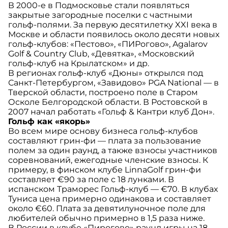
В 2000-е в Подмосковье стали появляться
закрытые загородные поселки с частными
гольф-полями. За первую десятилетку XXI века в
Москве и области появилось около десяти новых
гольф-клубов: «Пестово», «ПИРогово», Agalarov
Golf & Country Club, «Девятка», «Московский
гольф-клуб на Крылатском» и др.
В регионах гольф-клуб «Дюны» открылся под
Санкт-Петербургом, «Завидово» PGA National — в
Тверской области, построено поле в Старом
Осколе Белгородской области. В Ростовской в
2007 начал работать «Гольф & Кантри клуб Дон».
Гольф как «якорь»
Во всем мире основу бизнеса гольф-клубов
составляют грин-фи — плата за пользование
полем за один раунд, а также взносы участников
соревнований, ежегодные членские взносы. К
примеру, в финском клубе LinnaGolf грин-фи
составляет €90 за поле с 18 лунками. В
испанском Tраморес Гольф-клуб — €70. В клубах
Туниса цена примерно одинакова и составляет
около €60. Плата за девятилуночное поле для
любителей обычно примерно в 1,5 раза ниже.
В России в клубе «Пирогово» раунд игры на 18