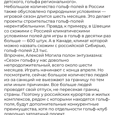
детского, гольфа регионального».
Небольшое количество гольф-полей в России
также обусловлено природными условиями —
игровой сезон длится шесть месяцев. Это делает
проекты строительства гольф-полей
нерентабельными. Правда, к примеру, в Швеции
со схожими с Россией климатическими
условиями полей для игры в гольф в десятки раз
больше — 600 штук. А в Канаде, климат которой
можно назвать схожим с российской Сибирью,
гольф-полей 2,3 тыс.
Впрочем, Алексей Могила полон энтузиазма:
«Сезон гольфа у нас довольно
непродолжительный, всего около шести
месяцев. Играть начинают с конца апреля. Но
посмотрите, сейчас большое количество людей
из-за санкций не выезжают за границу по тем
или иным причинам. Все больше людей
проводят свой отпуск, не пересекая границ
страны. Поэтому у российских курортов и жилых
комплексов, рядом с которыми находятся гольф-
поля, будут дополнительные конкурентные
преимущества, хотя по отдельности гольф-клуб
довольно затратный проект.