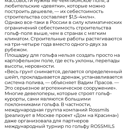
массовости нужны не чемпионское поля, а
любительские «девятки», которые можно
построить дешевле, — их себестоимость
строительства составляет $1,5–4млн».
Однако все-таки в России в силу климатических
ограничений себестоимость строительства
гольф-поля выше, чем в странах с мягким
климатом. Строительные работы растягиваются
на три-четыре года вместо одного-двух за
рубежом.
Площадку для гольфа нельзя создать просто на
картофельном поле, где есть уклоны, перепады
высоты, неровности.
«Весь грунт снимается, делается определенный
шейп, прокладывается дренаж, устанавливается
система полива, — объясняет Вадим Прасов. —
Это серьезное агротехническое сооружение».
Многие девелоперы, которые строят гольф-
курорты, сами являются большими
поклонниками гольфа. В частности,
международная группа компаний Rossmils
(реализует в Москве проект «Дом на Красина»)
даже организовала для партнеров
международный турнир по гольфу ROSSMILS