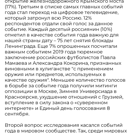
открытие железнодорожного Крымского моста
(17%). Третьим в списке самых главных событий
года стал переход на цифровое телевидение,
который затронул всю Россию. 12%
респондентов отдали свой голос за данное
событие. Каждый десятый россиянин (10%)
отметил в качестве события года важную для
нашей страны дату – 75 лет снятия блокады
Ленинграда. Еще 7% опрошенных посчитали
важным событием 2019 года тюремное
заключение российских футболистов Павла
Мамаева и Александра Кокорина, признанных
виновными в хулиганстве "с применением
оружия или предметов, используемых в
качестве оружия". Меньшее количество голосов
в борьбе за событие года получили митинги
оппозиции в Москве, Зимняя Универсиада в
Красноярске, ухудшение отношений с Грузией,
вступление в силу закона о «суверенном
интернете» и Единый день голосования 8
сентября.
Второй вопрос исследования касался событий
года в мировом сообществе. Так, среди мировых