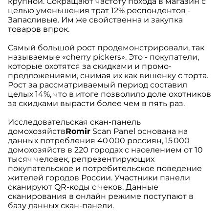
крупной. Сокращают частоту похода в магазин с
целью уменьшения трат 12% респондентов -
Запасливые. Им же свойственна и закупка
товаров впрок.
Самый большой рост продемонстрировали, так
называемые «cherry pickers». Это - покупатели,
которые охотятся за скидками и промо-
предложениями, снимая их как вишенку с торта.
Рост за рассматриваемый период составил
целых 14%, что в итоге позволило доле охотников
за скидками вырасти более чем в пять раз.
Исследовательская скан-панель
домохозяйств
Romir
Scan Panel основана на
данных потребления 40 000 россиян, 15 000
домохозяйств в 220 городах с населением от 10
тысяч человек, репрезентирующих
покупательское и потребительское поведение
жителей городов России. Участники панели
сканируют QR-коды с чеков. Данные
сканирования в онлайн режиме поступают в
базу данных скан-панели.