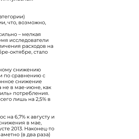
атегории)
, что, возможно,
сильно – мелкая
ремя исследователи
личения расходов на
бре-октябре, стало
нному снижению
и по сравнению с
езонное снижение
 не в мае-июне, как
тиль» потребления.
сего лишь на 2,5% в
 на 6,7% к августу и
 снижения в мае,
усте 2013. Наконец-то
метно (в два раза)