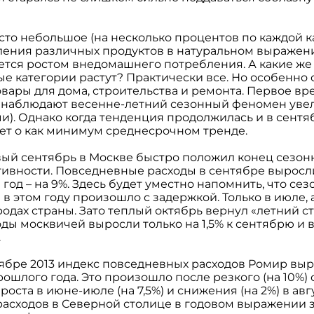
сто небольшое (на несколько процентов по каждой к
ения различных продуктов в натуральном выражении
ется ростом внедомашнего потребления. А какие же
 категории растут? Практически все. Но особенно 
овары для дома, строительства и ремонта. Первое в
о наблюдают весенне-летний сезонный феномен уве
чи). Однако когда тенденция продолжилась и в сентя
дет о как минимум среднесрочном тренде.
ый сентябрь в Москве быстро положил конец сезо
тивности. Повседневные расходы в сентябре выросл
за год – на 9%. Здесь будет уместно напомнить, что с
в этом году произошло с задержкой. Только в июле, а
родах страны. Зато теплый октябрь вернул «летний с
ы москвичей выросли только на 1,5% к сентябрю и в
.
ябре 2013 индекс повседневных расходов Ромир вырос
рошлого года. Это произошло после резкого (на 10%)
оста в июне-июле (на 7,5%) и снижения (на 2%) в авг
асходов в Северной столице в годовом выражении за