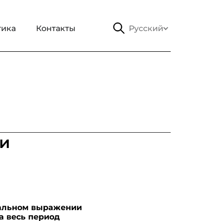
тика
Контакты
Русский
ти
нальном выражении
а весь период