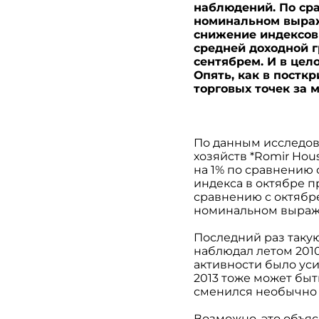
наблюдений. По сра
номинальном выраже
снижение индексов 
средней доходной г
сентябрем. И в цел
Опять, как в постк
торговых точек за 
По данным исследов
хозяйств *Romir Hou
на 1% по сравнению 
индекса в октябре п
сравнению с октябр
номинальном выраже
Последний раз таку
наблюдал летом 2010
активности было ус
2013 тоже может бы
сменился необычно
Возможно, это объя