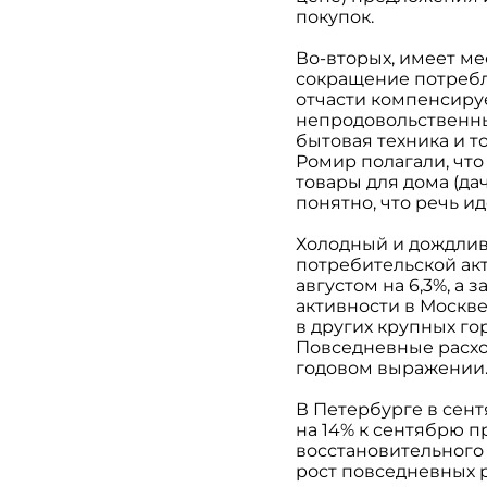
покупок.
Во-вторых, имеет ме
сокращение потребл
отчасти компенсиру
непродовольственные
бытовая техника и т
Ромир полагали, чт
товары для дома (да
понятно, что речь и
Холодный и дождлив
потребительской ак
августом на 6,3%, а 
активности в Москве 
в других крупных го
Повседневные расход
годовом выражении
В Петербурге в сент
на 14% к сентябрю п
восстановительного р
рост повседневных р