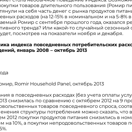
окупки товаров длительного пользования (Ромир пи
тянули на себя часть денег с рынка продуктов питани
евных расходов (на 12-15% в номинальном и на 5-8% 
емый Ромир с сентября прошлого года, оказался рез
ативного тренда? Или какой-то случайный сезонный 
удет, посмотрев на показатели ноября и декабря.
ика индекса повседневных потребительских расхо
ений, январь 2008 – октябрь 2013
года
омир, Romir Household Panel, октябрь 2013
ния в повседневных расходах (без учета оплаты услу
2013 снизилась по сравнению с октябрем 2012 на 9 пр
овольственных товаров повседневного спроса, соотв
менения структуры потребления можно сказать, что в
ем 2012 покупки продуктов питания снизились в но
м на 10%, а покупки непродовольственных товаров 
5%.