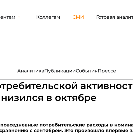
ентам
Коллегам
СМИ
Готовая анали
Аналитика
Публикации
События
Прессе
требительской активнос
низился в октябре
да повседневные потребительские расходы в номи
 сравнению с сентябрем. Это произошло впервые з