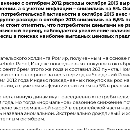
внению с октябрем 2012 расходы октября 2013 выр
нии, а с учетом инфляции – снизились на 5%. Ос
потребительской активности в октябре 2013 внес 
руппе расходы в октябре 2013 снизились на 6,5% п
ом стоит отметить, что потребители деньгами не 
ризисный период, наблюдается увеличение количе
месяц в поисках наиболее выгодных ценовых пре
ательского холдинга Ромир, полученным на основе
sehold Panel, Индекс повседневных покупок в октябр
с сентябрем этого же года и составил 263 пункта. 
роизошло впервые за весь период наблюдений Ромир
ем 2012 года Индекс повседневных покупок вырос на
нии, а с учетом инфляции снизился на 5% в реаль
ю негативную динамику повседневных потребительс
 года. Но тогда «нормальное» сезонное снижение п
илено экстремальной жарой в европейской части на
ть названа аномальной. Экстремально дождливый и 
 теплым октябрем.
сняет столь необычное поведение Индекса. Возможн