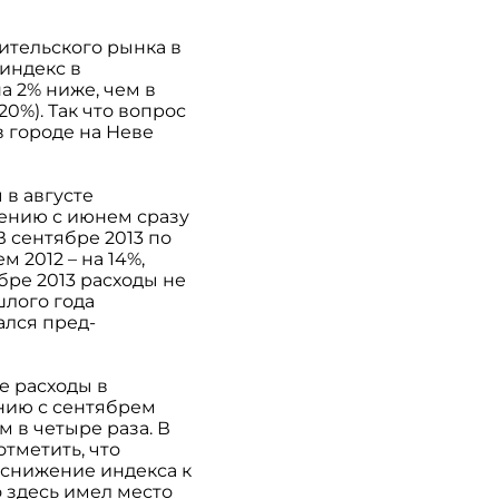
ительского рынка в
индекс в
а 2% ниже, чем в
20%). Так что вопрос
 городе на Неве
 в августе
нению с июнем сразу
 сентябре 2013 по
 2012 – на 14%,
бре 2013 расходы не
шлого года
ался пред-
е расходы в
ению с сентябрем
м в четыре раза. В
тметить, что
 снижение индекса к
то здесь имел место