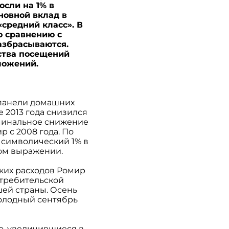
осли на 1% в
новной вклад в
«средний класс». В
о сравнению с
разбрасываются.
ства посещений
дложений.
 панели домашних
е 2013 года снизился
Номинальное снижение
 с 2008 года. По
 символический 1% в
ном выражении.
ких расходов Ромир
отребительской
шей страны. Осень
холодный сентябрь
о, увеличившиеся в