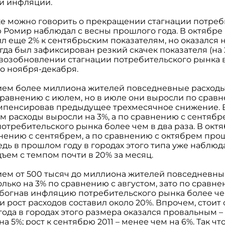
ли инфляции.
же можно говорить о прекращении стагнации потреб
 Ромир наблюдал с весны прошлого года. В октябре 
 еще 2% к сентябрьским показателям, но оказался н
огда был зафиксирован резкий скачек показателя (на 
возобновлении стагнации потребительского рынка в
до ноября-декабря.
нием более миллиона жителей повседневные расходы
сравнению с июлем, но в июле они выросли по срав
компенсировав предыдущее трехмесячное снижение. В
м расходы выросли на 3%, а по сравнению с сентябрем
требительского рынка более чем в два раза. В октя
нению с сентябрем, а по сравнению с октябрем про
Ведь в прошлом году в городах этого типа уже наблюд
ъем с темпом почти в 20% за месяц.
ием от 500 тысяч до миллиона жителей повседневны
лько на 3% по сравнению с августом, зато по сравн
, обогнав инфляцию потребительского рынка более че
рост расходов составил около 20%. Впрочем, стоит о
ода в городах этого размера оказался провальным –
 на 5%; рост к сентябрю 2011 – менее чем на 6%. Так ч