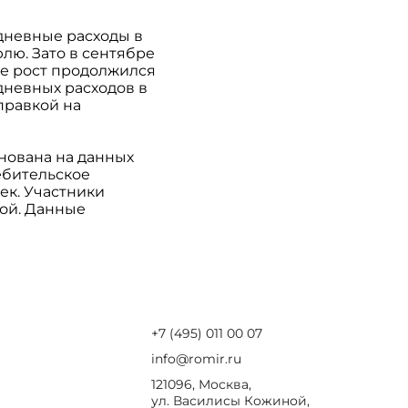
дневные расходы в
юлю. Зато в сентябре
бре рост продолжился
едневных расходов в
правкой на
снована на данных
ебительское
ек. Участники
ой. Данные
+7 (495) 011 00 07
info@romir.ru
121096, Москва,
ул. Василисы Кожиной,