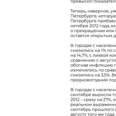
превысил показате
Теперь, наверное, у
Петербурге, которую
Петербурге прибавил
октябре 2012 года, к
о прекращении или 
остается открытым 
В городах с населе
снизились на 1% по 
на 14,7%, с лихвой 
сравнению с августо
обогнав инфляцию по
изменились по срав
снизились на 3,5%. 
предновогодний под
В городах с населен
сентябре выросли то
2012 – сразу на 27%
реальном выражении 
сентябрь прошлого г
августу того же года