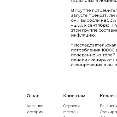
(в два раза в номин
В группе потребите
августе прекратили 
они выросли на 5,3%
– 2,5% к сентябрю и 
этой группе состави
инфляцию.
* Исследовательская
потребления 10000 
поведение жителей г
панели сканируют ш
сканирования в он-л
О нас
Клиентам
Коллег
Команда
Отрасли
Ваканси
История
Методы
Стажиро