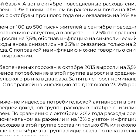
й базы». А вот в октябре повседневные расходы сни
рем на 3% в номинальном выражении и почти на 10%
ю с октябрем прошлого года они оказались на 14% 
ием от 100 до 500 тысяч жителей в сентябре повсед
равнению с августом, а в августе – на 2,5% по сравне
ыросли на 7,5%, обогнав инфляцию на символически
сходы вновь снизились на 2,5% и оказались только на
ода. С поправкой на инфляцию можно говорить о сни
ом выражении.
еспеченных горожан в октябре 2013 выросли на 3,5%
вное потребление в этой группе выросли в среднем 
ьского рынка в два раза. За пять лет рост номиналь
. С поправкой на инфляцию это дает около 23-25% ро
ижение индексов потребительской активности в окт
средней доходной группе расходы в октябре снизилис
рем. По сравнению с октябрем 2012 года расходы с
 номинальном выражении и на 13% с учетом инфляции. 
расходов в этой группе составил только 61% или окол
ще в сентябре эта группа лидировала по показателю