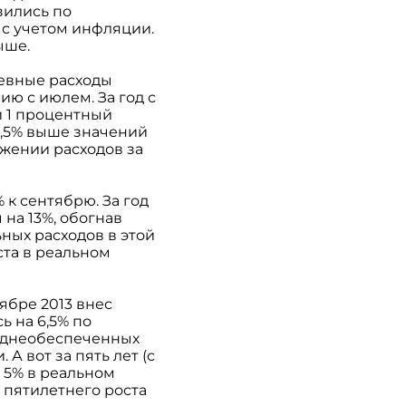
зились по
 с учетом инфляции.
выше.
невные расходы
нию с июлем. За год с
й 1 процентный
 2,5% выше значений
жении расходов за
 к сентябрю. За год
на 13%, обогнав
ных расходов в этой
ста в реальном
ябре 2013 внес
ь на 6,5% по
реднеобеспеченных
А вот за пять лет (с
о 5% в реальном
 пятилетнего роста