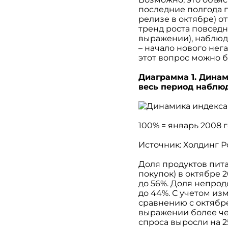
последние полгода п
релизе в октябре) от
тренд роста повседн
выражении), наблюда
– начало нового нег
этот вопрос можно б
Диаграмма 1. Динам
весь период наблюд
100% = январь 2008 
Источник: Холдинг Р
Доля продуктов пита
покупок) в октябре 
до 56%. Доля непрод
до 44%. С учетом из
сравнению с октябр
выражении более че
спроса выросли на 2