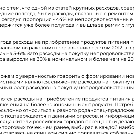
но с тем, что одной из статей крупных расходов, со
едние полгода, были расходы, связанные с ремонтом
 сегодня пропорция - 44% на непродовольственные 
держится уже более полугода и вышла за рамки сит
.
3 года расходы на приобретение продуктов питания 
альном выражении) по сравнению с летом 2012, а в
 на 5-6%. Зато расходы на покупку непродовольств
са выросли на 30% в номинальном и более чем на 2
можем с уверенностью говорить о формировании но
ристиками являются: снижение расходов на покупку 
ьный рост расходов на покупку непродовольственны
щаются расходы на приобретение продуктов питания 
еключения на более «экономичные» продукты. Потреб
осклонно относиться к разного рода «спец-предложе
Это подтверждается и данными опросов, и информаци
сяца жители российских городов посещают (и делаю
торговых точек, чем ранее, выбирая в каждой наиб
и стараясь не слишком сильно поддаваться соблазн