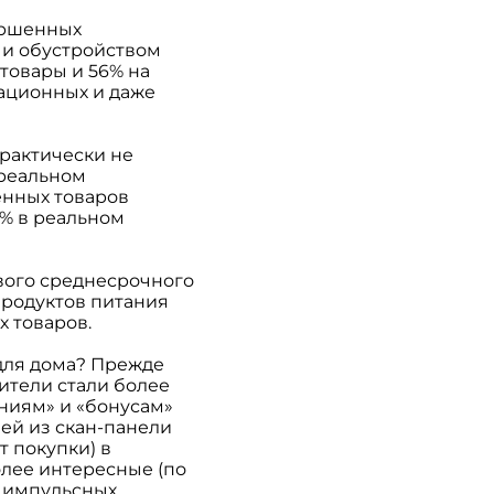
вершенных
 и обустройством
товары и 56% на
уационных и даже
практически не
 реальном
енных товаров
0% в реальном
вого среднесрочного
продуктов питания
х товаров.
для дома? Прежде
ители стали более
ниям» и «бонусам»
ей из скан-панели
т покупки) в
олее интересные (по
у импульсных