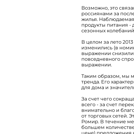
Возможно, это связа
россиянами за посл
жилья. Наблюдаемая
продукты питания - 
сезонных колебаний
В целом за лето 201
изменились (в номин
выражении снизились
повседневного спро
выражении.
Таким образом, мы 
тренда. Его характе
для дома и значител
За счет чего сокра
всего - за счет пер
внимательно и благ
от торговых сетей. 
Ромир. В течение ме
большем количестве 
цене) предложения 