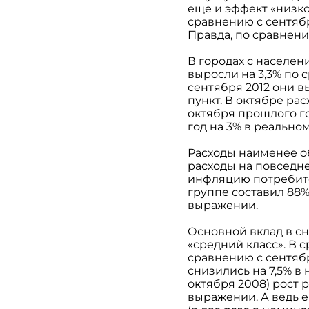
еще и эффект «низко
сравнению с сентяб
Правда, по сравнени
В городах с населен
выросли на 3,3% по с
сентября 2012 они в
пункт. В октябре ра
октября прошлого г
год на 3% в реальн
Расходы наименее об
расходы на повседне
инфляцию потребител
группе составил 88%
выражении.
Основной вклад в сн
«средний класс». В 
сравнению с сентяб
снизились на 7,5% в
октября 2008) рост 
выражении. А ведь е