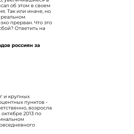
сал об этом в своем
я. Так или иначе, но
в реальном
ко прерван. Что это
сбой? Ответить на
дов россиян за
г и крупных
оцентных пунктов -
етственно, возросла
 октябре 2013 по
минальном
повседневного