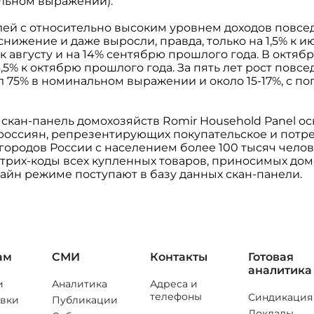
альном выражении).
лей с относительно высоким уровнем доходов повсе
снижение и даже выросли, правда, только на 1,5% к и
 к августу и на 14% сентябрю прошлого года. В октя
4,5% к октябрю прошлого года. За пять лет рост повс
л 75% в номинальном выражении и около 15-17%, с по
 скан-панель домохозяйств Romir Household Panel о
россиян, репрезентирующих покупательское и потр
ородов России с населением более 100 тысяч челов
трих-коды всех купленных товаров, приносимых дом
айн режиме поступают в базу данных скан-панели.
ам
СМИ
Контакты
Готовая
аналитика
и
Аналитика
Адреса и
телефоны
Синдикация
вки
Публикации
Доклады