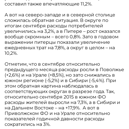
составил также впечатляющие 11,2%.
А вот на северо-западе и в северной столице
сложилась обратная ситуация. В округе по
итогам сентября расходы потребителей
увеличились на 3,2%, а в Питере – рост оказался
вообще скромным – всего 0,8%. Зато в годовом
выражении питерцы показали увеличение
ежедневных трат на 7,8%, а округ в целом – на
10,2%.
Отметим, что в сентябре относительно
предыдущего месяца расходы росли в Поволжье
(+2,6%) и на Урале (+8,5%), но зато снижались в
южном регионе (-5,2%) и в Сибири (-5,4%). При
этом обратная картина наблюдалась в
соответствующих округах в разрезе года. Так,
относительно сентября 2015 в южном ФО
расходы жителей выросли на 7,3%, а в Сибири и
на Дальнем Востоке – на +17,9%. А вот в
Приволжском ФО и на Урале относительно
показателей годичной давности расходы
сократились на 3%.