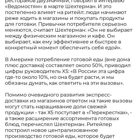
ресторанов двузначный, говорил в интервью
«Ведомостям» в марте Шехтерман. И это
постепенно влияет на ритейл: люди начинают
реже ходить в магазины и покупать продукты
для готовки. Привычки потребителя серьезно
меняются, считает Шехтерман: «Он не выбирает
между физическим магазином и кафе. Он
выбирает, как ему эффективнее и быстрее в
конкретный момент обеспечить себя едой».
В Америке потребление готовой еды (вне дома
плюс доставка) составляет около 50%, приводил
цифры руководитель X5: «В России эта цифра
где-то около 10%, но она будет расти, и мы
обязаны думать, как ответить на эти вызовы».
Помимо очевидного развития экспресс-
доставки из магазинов ответом на такие вызовы
могут стать наращивание доли свежей
продукции - так Х5 поступает в «Перекрестках», -
а также расширение ассортимента готовых
блюд, перечислял Шехтерман. Ритейлер
построил новое централизованное
производство готовой еды, которое будет