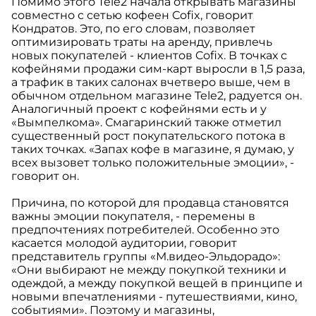
Помимо этого Tele2 начала открывать магазины
совместно с сетью кофеен Cofix, говорит
Кондратов. Это, по его словам, позволяет
оптимизировать траты на аренду, привлечь
новых покупателей - клиентов Cofix. В точках с
кофейнями продажи сим-карт выросли в 1,5 раза,
а трафик в таких салонах вчетверо выше, чем в
обычном отдельном магазине Tele2, радуется он.
Аналогичный проект с кофейнями есть и у
«Вымпелкома». Смагаринский также отметил
существенный рост покупательского потока в
таких точках. «Запах кофе в магазине, я думаю, у
всех вызовет только положительные эмоции», -
говорит он.
Причина, по которой для продавца становятся
важны эмоции покупателя, - перемены в
предпочтениях потребителей. Особенно это
касается молодой аудитории, говорит
представитель группы «М.видео-Эльдорадо»:
«Они выбирают не между покупкой техники и
одеждой, а между покупкой вещей в принципе и
новыми впечатлениями - путешествиями, кино,
событиями». Поэтому и магазины,