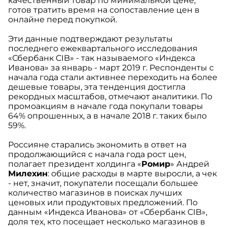
качественный товар по минимальной цене,
готов тратить время на сопоставление цен в
онлайне перед покупкой.
Эти данные подтверждают результаты
последнего ежеквартального исследования
«Сбербанк CIB» - так называемого «Индекса
Иванова» за январь - март 2019 г. Респонденты с
начала года стали активнее переходить на более
дешевые товары, эта тенденция достигла
рекордных масштабов, отмечают аналитики. По
промоакциям в начале года покупали товары
64% опрошенных, а в начале 2018 г. таких было
59%.
Россияне старались экономить в ответ на
продолжающийся с начала года рост цен,
полагает президент холдинга «
Ромир
» Андрей
Милехин
: общие расходы в марте выросли, а чек
- нет, значит, покупатели посещали большее
количество магазинов в поисках лучших
ценовых или продуктовых предложений. По
данным «Индекса Иванова» от «Сбербанк CIB»,
доля тех, кто посещает несколько магазинов в