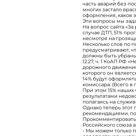
часть аварий без п
многих застало врас
оформления, каков э
Эти вопросы мы зад
На вопрос сайта «За
случае ДТП, 51% про
несмотря на грозящ
Несколько слов по по
предусматривают, ч
должны быть убраны 
12.27, ч. 1 КоАП Р
дорожного движения
которого он являетс
14% будут оформлять
комиссара. (Всего в 
При этом 15% наших
результатами недово
полагаясь на служив
Однако теперь этот 
рекомендациями, пос
Прокомментировать 
Российского союза 
- Мы можем только 