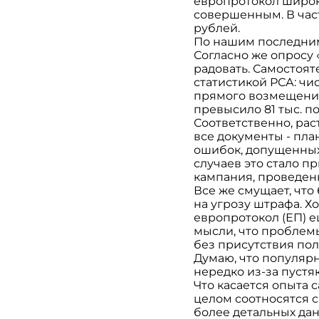
европротокол широко
совершенным. В част
рублей.
По нашим последним
Согласно же опросу 
радовать. Самостоя
статистикой РСА: чи
прямого возмещения 
превысило 81 тыс. п
Соответственно, рас
все документы - пла
ошибок, допущенных
случаев это стало п
кампания, проведен
Все же смущает, что
на угрозу штрафа. Х
европротокол (ЕП) 
мысли, что проблем
без присутствия по
Думаю, что популярн
нередко из-за пустя
Что касается опыта 
целом соотносятся с
более детальных да