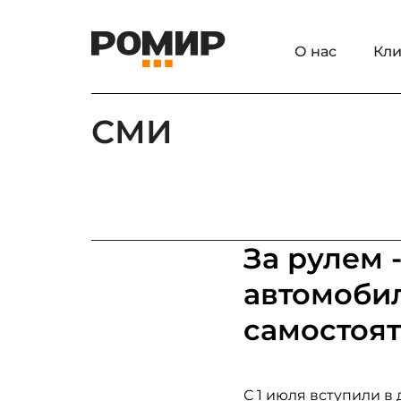
О нас
Кли
СМИ
За рулем 
автомоби
самостоя
С 1 июля вступили 