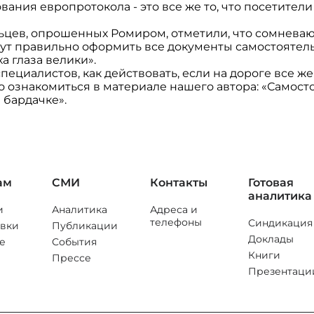
ания европротокола - это все же то, что посетители
ьцев, опрошенных Ромиром, отметили, что сомневают
т правильно оформить все документы самостоятельно
ха глаза велики».
ециалистов, как действовать, если на дороге все же
о ознакомиться в материале нашего автора: «Самос
в бардачке».
ам
СМИ
Контакты
Готовая
аналитика
и
Аналитика
Адреса и
телефоны
Синдикация
вки
Публикации
Доклады
е
События
Книги
Прессе
Презентаци