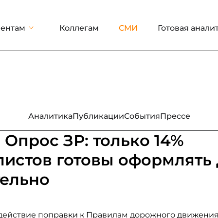
ентам
Коллегам
СМИ
Готовая анали
Аналитика
Публикации
События
Прессе
- Опрос ЗР: только 14%
листов готовы оформлять
тельно
в действие поправки к Правилам дорожного движени