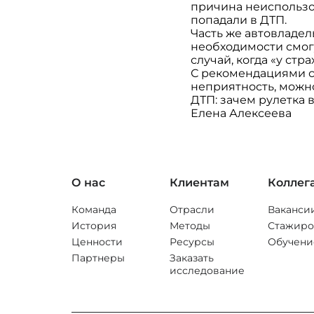
причина неиспользов
попадали в ДТП.
Часть же автовладел
необходимости смогу
случай, когда «у стра
С рекомендациями сп
неприятность, можн
ДТП: зачем рулетка 
Елена Алексеева
О нас
Клиентам
Коллег
Команда
Отрасли
Ваканси
История
Методы
Стажиро
Ценности
Ресурсы
Обучени
Партнеры
Заказать
исследование