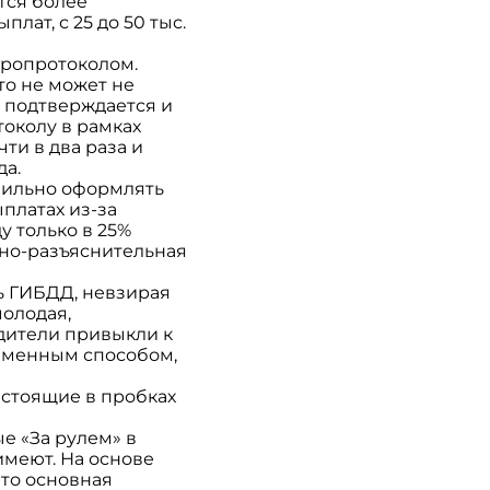
тся более
лат, с 25 до 50 тыс.
вропротоколом.
то не может не
 подтверждается и
токолу в рамках
ти в два раза и
да.
авильно оформлять
платах из-за
 только в 25%
нно-разъяснительная
ь ГИБДД, невзирая
молодая,
дители привыкли к
ременным способом,
, стоящие в пробках
е «За рулем» в
имеют. На основе
что основная