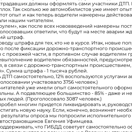
острадавших должны оформлять сами участники ДТП.
плох. Так сколько же автомобилистов уже имеет опы
тот опыт и как теперь водители намерены действова
али нашим читателям.
 рулем», как после всех нововведений намерены пост
голосовавших ответили, что будут на месте аварии ж
ий штраф.
воду штрафа для тех, кто не в курсе. Итак, новые по
то после фиксации дорожно-транспортного происше
с проезжей части, в противном случае водителям гр
Ф «Невыполнение водителем обязанностей, предусмот
, в связи с дорожно-транспортным происшествием,
я». Сумма штрафа - 1 тысяча рублей.
 ДТП самостоятельно, 12% воспользуются услугами 
голосовании участвовало 3756 человек.)
 читателей уже имели опыт самостоятельного оформл
льны. А подавляющее большинство - 85% - даже и н
ых людей. (Проголосовало 3087 человек.)
пробел многим придется ликвидировать и, руководс
тигать новую науку. Если, конечно, возникнет необ
результаты опроса мы попросили исполнительного
автостраховщиков Евгения Уфимцева.
поддерживать, что ГИБДД советует самостоятельно о