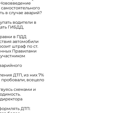
 Нововведение
т самостоятельного
ть в случае аварий?
упать водители в
дать ГИБДД,
правки в ПДД
ствия автомобили
озит штраф по ст.
ренных Правилами
 участником
аварийного
ения ДТП, из них 7%
е пробовали, всецело
твуясь схемами и
ходимость.
 директора
формлять ДТП: