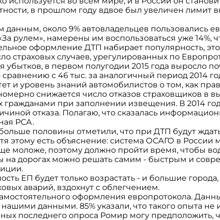
 используется во всем мире, и в России он станови
ности, в прошлом году вдвое был увеличен лимит вып
 данным, около 9% автовладельцев пользовались е
«За рулем», намерены им воспользоваться уже 14%, ч
тельное оформление ДТП набирает популярность, это
сло страховых случаев, урегулированных по Европро
убытков, в первом полугодии 2015 года выросло поч
о сравнению с 46 тыс. за аналогичный период 2014 го
тет и уровень знаний автомобилистов о том, как пр
номерно снижается число отказов страховщиков в вы
 гражданами при заполнении извещения. В 2014 году
ричиной отказа. Полагаю, что сказалась информацио
ная РСА.
 больше половины отметили, что при ДТП будут ждат
отя этому есть объяснение: система ОСАГО в России 
еще моложе, поэтому должно пройти время, чтобы во
ы на дорогах можно решать самим - быстрым и сов
лиции.
ость ЕП будет только возрастать - и большие города
ковых аварий, вздохнут с облегчением.
самостоятельного оформления европротокола. Данны
 нашими данными. 85% указали, что такого опыта не 
нных последнего опроса Ромир могу предположить, 