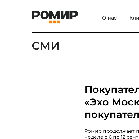
О нас
Кли
СМИ
Покупате
«Эхо Моск
покупател
Ромир продолжает п
неделе с 6 по 12 с