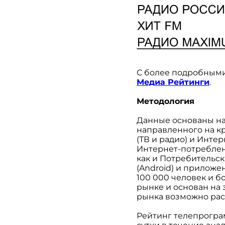
С более подробными
Медиа Рейтинги
.
Методология
Данные основаны н
направленного на кр
(ТВ и радио) и Инте
Интернет-потреблени
как и Потребительск
(Android) и приложе
100 000 человек и 
рынке и основан на 
рынка возможно рас
Рейтинг телепрогра