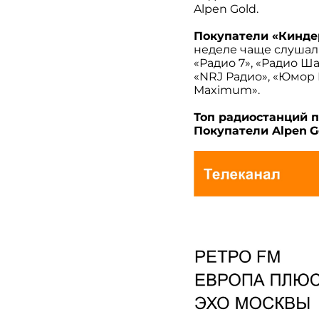
Alpen Gold.
Покупатели «Кинд
неделе чаще слушали
«Радио 7», «Радио Ш
«NRJ Радио», «Юмор F
Maximum».
Топ радиостанций по 
Покупатели
Alpen
G