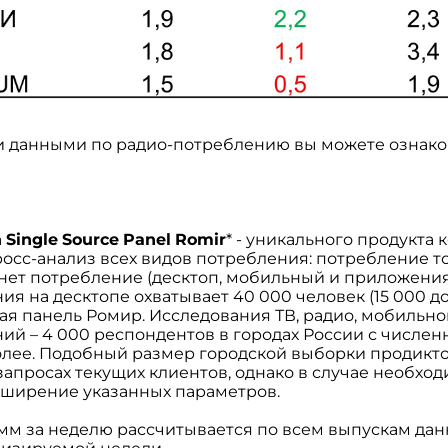
 данными по радио-потреблению вы можете ознако
а
Single
Source
Panel
Romir
* - уникального продукта
осс-анализ всех видов потребления: потребление то
рнет потребление (десктоп, мобильный и приложени
я на десктопе охватывает 40 000 человек (15 000 до
ая панель Ромир. Исследования ТВ, радио, мобильно
ний – 4 000 респондентов в городах России с числе
более. Подобный размер городской выборки продикт
запросах текущих клиентов, однако в случае необхо
ширение указанных параметров.
мм за неделю рассчитывается по всем выпускам да