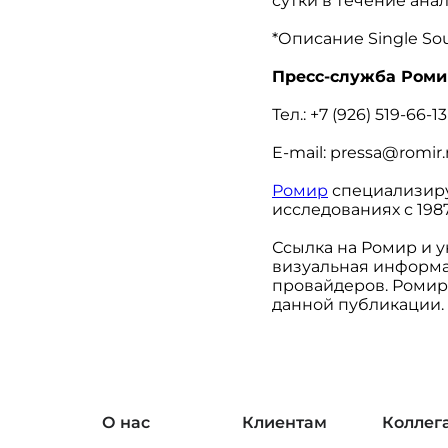
сутки в течение ана
*Описание
Single
So
Пресс-служба Роми
Тел.: +7 (926) 519-66-13
E-mail: pressa@romir.
Ромир
специализиру
исследованиях с 1987
Ссылка на Ромир и у
визуальная информа
провайдеров. Ромир
данной публикации.
О нас
Клиентам
Коллег