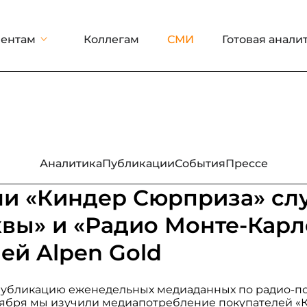
ентам
Коллегам
СМИ
Готовая анали
Аналитика
Публикации
События
Прессе
ли «Киндер Сюрприза» сл
вы» и «Радио Монте-Карл
ей Alpen Gold
убликацию еженедельных медиаданных по радио-п
ентября мы изучили медиапотребление покупателей 