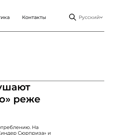
тика
Контакты
Русский
ушают
о» реже
отреблению. На
«Киндер Сюрприза» и