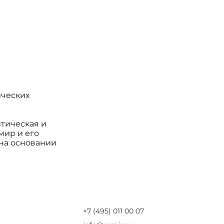
ических
итическая и
мир и его
 на основании
+7 (495) 011 00 07