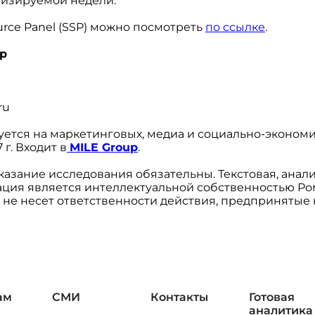
лизируемой недели.
urce
Panel
(
SSP
) можно посмотреть
по ссылке
.
р
ru
ется на маркетинговых, медиа и социально-эконом
 г. Входит в
M
ILE
Group
.
казание исследования обязательны. Текстовая, анал
ция является интеллектуальной собственностью Ро
 не несет ответственности действия, предпринятые
ам
СМИ
Контакты
Готовая
аналитика